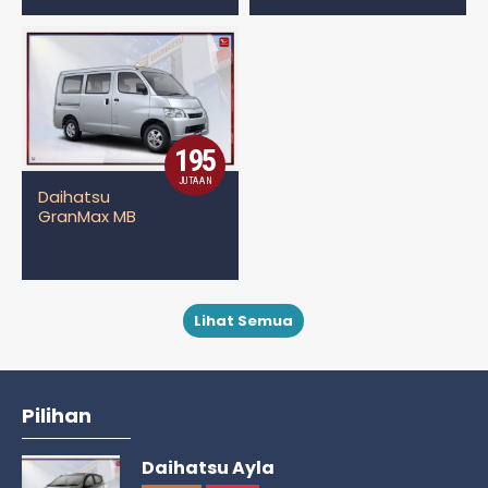
195
JUTAAN
Daihatsu
GranMax MB
Lihat Semua
Pilihan
Daihatsu Ayla