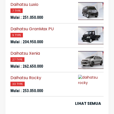
Daihatsu Luxio
7 TYPE
Mulai : 251.050.000
Daihatsu GranMax PU
9 TYPE
Mulai : 204.950.000
Daihatsu Xenia
27 TYPE
Mulai : 262.650.000
Daihatsu Rocky
33 TYPE
Mulai : 253.050.000
LIHAT SEMUA