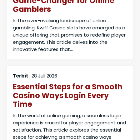
Game-Changer for Online
Gamblers
In the ever-evolving landscape of online
gambling, Kwiff Casino slots have emerged as a
unique offering that promises to redefine player
engagement. This article delves into the
innovative features that...
Terbit
: 28 Juli 2026
Essential Steps for a Smooth
Casino Ways Login Every
Time
In the world of online gaming, a seamless login
experience is crucial for player engagement and
satisfaction. This article explores the essential
steps for achieving a smooth casino ways