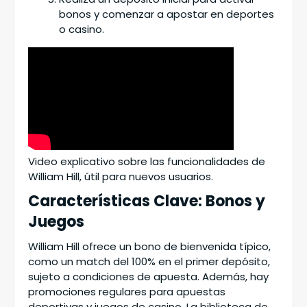
bonos y comenzar a apostar en deportes
o casino.
Video explicativo sobre las funcionalidades de
William Hill, útil para nuevos usuarios.
Características Clave: Bonos y
Juegos
William Hill ofrece un bono de bienvenida típico,
como un match del 100% en el primer depósito,
sujeto a condiciones de apuesta. Además, hay
promociones regulares para apuestas
deportivas y juegos de casino. La biblioteca de