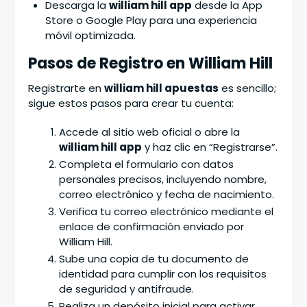
Descarga la
william hill app
desde la App
Store o Google Play para una experiencia
móvil optimizada.
Pasos de Registro en William Hill
Registrarte en
william hill apuestas
es sencillo;
sigue estos pasos para crear tu cuenta:
Accede al sitio web oficial o abre la
william hill app
y haz clic en “Registrarse”.
Completa el formulario con datos
personales precisos, incluyendo nombre,
correo electrónico y fecha de nacimiento.
Verifica tu correo electrónico mediante el
enlace de confirmación enviado por
William Hill.
Sube una copia de tu documento de
identidad para cumplir con los requisitos
de seguridad y antifraude.
Realiza un depósito inicial para activar