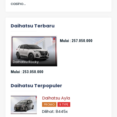
casino...
Daihatsu Terbaru
Daihatsu Sirion
Mulai :
257.050.000
Daihatsu Rocky
Dai
Mulai :
253.050.000
Mula
Daihatsu Terpopuler
Daihatsu Ayla
PROMO
9 TYPE
Dilihat: 8445x