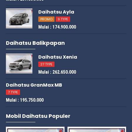
Daihatsu Ayla
PROMO
9 TYPE
Mulai : 174.900.000
Daihatsu Balikpapan
Daihatsu Xenia
27 TYPE
Mulai : 262.650.000
Daihatsu GranMax MB
7 TYPE
Mulai : 195.750.000
Mobil Daihatsu Populer