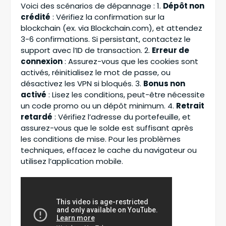
Voici des scénarios de dépannage : 1.
Dépôt non
crédité
: Vérifiez la confirmation sur la
blockchain (ex. via Blockchain.com), et attendez
3-6 confirmations. Si persistant, contactez le
support avec l’ID de transaction. 2.
Erreur de
connexion
: Assurez-vous que les cookies sont
activés, réinitialisez le mot de passe, ou
désactivez les VPN si bloqués. 3.
Bonus non
activé
: Lisez les conditions, peut-être nécessite
un code promo ou un dépôt minimum. 4.
Retrait
retardé
: Vérifiez l’adresse du portefeuille, et
assurez-vous que le solde est suffisant après
les conditions de mise. Pour les problèmes
techniques, effacez le cache du navigateur ou
utilisez l’application mobile.