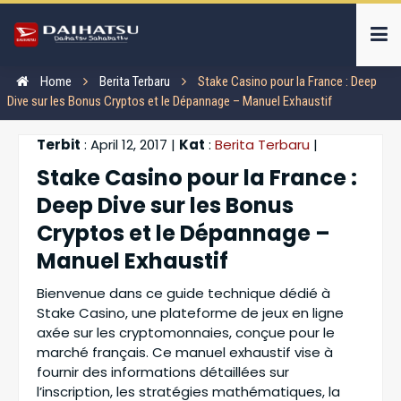
Home
Berita Terbaru
Stake Casino pour la France : Deep
Dive sur les Bonus Cryptos et le Dépannage – Manuel Exhaustif
Terbit
: April 12, 2017 |
Kat
:
Berita Terbaru
|
Stake Casino pour la France :
Deep Dive sur les Bonus
Cryptos et le Dépannage –
Manuel Exhaustif
Bienvenue dans ce guide technique dédié à
Stake Casino, une plateforme de jeux en ligne
axée sur les cryptomonnaies, conçue pour le
marché français. Ce manuel exhaustif vise à
fournir des informations détaillées sur
l’inscription, les stratégies mathématiques, la