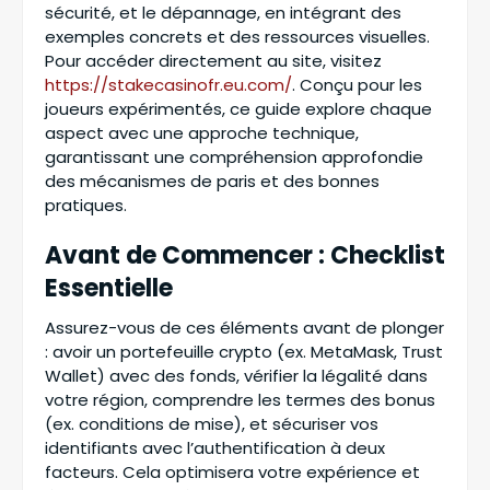
sécurité, et le dépannage, en intégrant des
exemples concrets et des ressources visuelles.
Pour accéder directement au site, visitez
https://stakecasinofr.eu.com/
. Conçu pour les
joueurs expérimentés, ce guide explore chaque
aspect avec une approche technique,
garantissant une compréhension approfondie
des mécanismes de paris et des bonnes
pratiques.
Avant de Commencer : Checklist
Essentielle
Assurez-vous de ces éléments avant de plonger
: avoir un portefeuille crypto (ex. MetaMask, Trust
Wallet) avec des fonds, vérifier la légalité dans
votre région, comprendre les termes des bonus
(ex. conditions de mise), et sécuriser vos
identifiants avec l’authentification à deux
facteurs. Cela optimisera votre expérience et