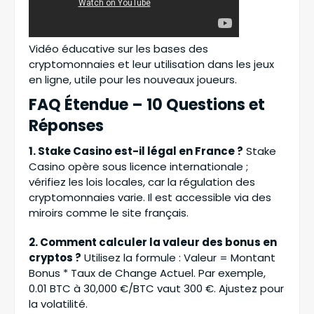
Vidéo éducative sur les bases des
cryptomonnaies et leur utilisation dans les jeux
en ligne, utile pour les nouveaux joueurs.
FAQ Étendue – 10 Questions et
Réponses
1. Stake Casino est-il légal en France ?
Stake
Casino opère sous licence internationale ;
vérifiez les lois locales, car la régulation des
cryptomonnaies varie. Il est accessible via des
miroirs comme le site français.
2. Comment calculer la valeur des bonus en
cryptos ?
Utilisez la formule : Valeur = Montant
Bonus * Taux de Change Actuel. Par exemple,
0.01 BTC à 30,000 €/BTC vaut 300 €. Ajustez pour
la volatilité.