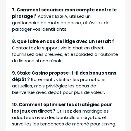
7. Comment sécuriser mon compte contre le
piratage ?
Activez la 2FA, utilisez un
gestionnaire de mots de passe, et évitez de
partager vos identifiants.
8. Que faire en cas de litige avec un retrait ?
Contactez le support via le chat en direct,
fournissez des preuves, et escaladez à l’autorité
de licence si non résolu.
9. Stake Casino propose-t-il des bonus sans
dépôt ?
Rarement ; vérifiez les promotions
actuelles, mais privilégiez les bonus de
bienvenue avec dépôt pour plus de valeur.
10. Comment optimiser les stratégies pour
les jeux en direct ?
Utilisez des martingales
adaptées avec des bankrolls en cryptos, et
surveillez les tendances de marché pour timing.