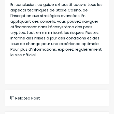
En conclusion, ce guide exhaustif couvre tous les
aspects techniques de Stake Casino, de
l’inscription aux stratégies avancées. En
appliquant ces conseils, vous pouvez naviguer
efficacement dans l’écosystème des paris
cryptos, tout en minimisant les risques. Restez
informé des mises à jour des conditions et des
taux de change pour une expérience optimale.
Pour plus d’informations, explorez régulièrement
le site officiel.
Related Post