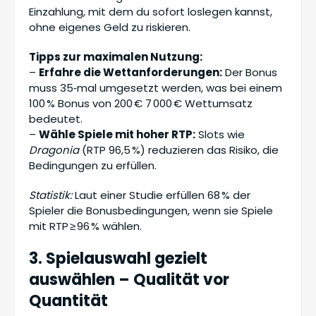
Einzahlung, mit dem du sofort loslegen kannst,
ohne eigenes Geld zu riskieren.
Tipps zur maximalen Nutzung:
–
Erfahre die Wettanforderungen:
Der Bonus
muss 35‑mal umgesetzt werden, was bei einem
100 % Bonus von 200 € 7 000 € Wettumsatz
bedeutet.
–
Wähle Spiele mit hoher RTP:
Slots wie
Dragonia
(RTP 96,5 %) reduzieren das Risiko, die
Bedingungen zu erfüllen.
Statistik:
Laut einer Studie erfüllen 68 % der
Spieler die Bonusbedingungen, wenn sie Spiele
mit RTP ≥ 96 % wählen.
3. Spielauswahl gezielt
auswählen – Qualität vor
Quantität