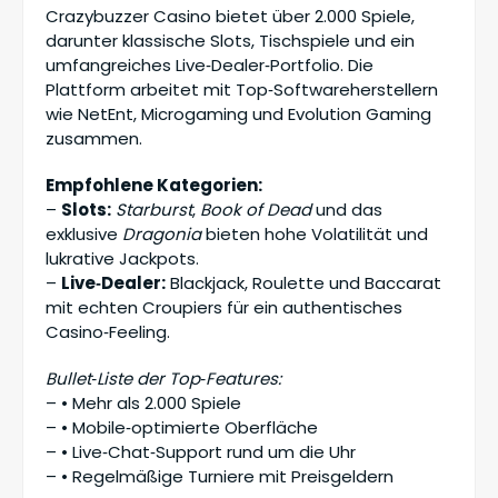
Crazybuzzer Casino bietet über 2.000 Spiele,
darunter klassische Slots, Tischspiele und ein
umfangreiches Live‑Dealer‑Portfolio. Die
Plattform arbeitet mit Top‑Softwareherstellern
wie NetEnt, Microgaming und Evolution Gaming
zusammen.
Empfohlene Kategorien:
–
Slots:
Starburst
,
Book of Dead
und das
exklusive
Dragonia
bieten hohe Volatilität und
lukrative Jackpots.
–
Live‑Dealer:
Blackjack, Roulette und Baccarat
mit echten Croupiers für ein authentisches
Casino‑Feeling.
Bullet‑Liste der Top‑Features:
– • Mehr als 2.000 Spiele
– • Mobile‑optimierte Oberfläche
– • Live‑Chat‑Support rund um die Uhr
– • Regelmäßige Turniere mit Preisgeldern