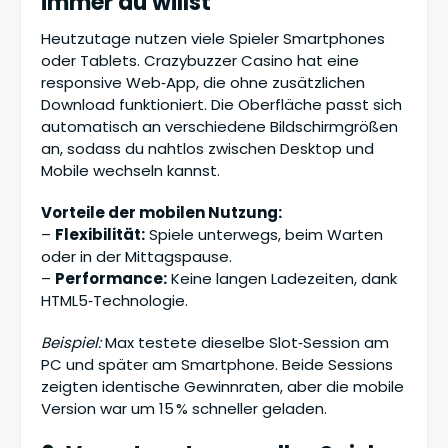
immer du willst
Heutzutage nutzen viele Spieler Smartphones
oder Tablets. Crazybuzzer Casino hat eine
responsive Web‑App, die ohne zusätzlichen
Download funktioniert. Die Oberfläche passt sich
automatisch an verschiedene Bildschirmgrößen
an, sodass du nahtlos zwischen Desktop und
Mobile wechseln kannst.
Vorteile der mobilen Nutzung:
–
Flexibilität:
Spiele unterwegs, beim Warten
oder in der Mittagspause.
–
Performance:
Keine langen Ladezeiten, dank
HTML5‑Technologie.
Beispiel:
Max testete dieselbe Slot‑Session am
PC und später am Smartphone. Beide Sessions
zeigten identische Gewinnraten, aber die mobile
Version war um 15 % schneller geladen.