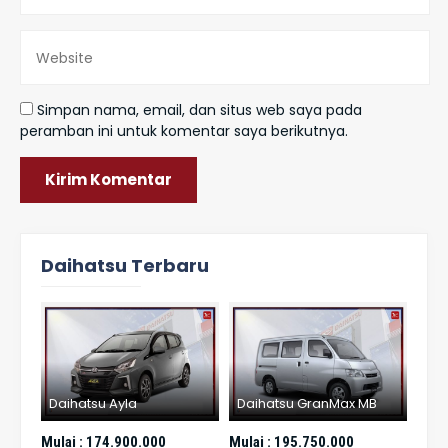
Simpan nama, email, dan situs web saya pada
peramban ini untuk komentar saya berikutnya.
Daihatsu Terbaru
Daihatsu Ayla
Daihatsu GranMax MB
Dai
Mulai :
174.900.000
Mulai :
195.750.000
Mula