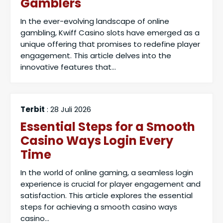
Gamblers
In the ever-evolving landscape of online
gambling, Kwiff Casino slots have emerged as a
unique offering that promises to redefine player
engagement. This article delves into the
innovative features that...
Terbit
: 28 Juli 2026
Essential Steps for a Smooth
Casino Ways Login Every
Time
In the world of online gaming, a seamless login
experience is crucial for player engagement and
satisfaction. This article explores the essential
steps for achieving a smooth casino ways
casino...