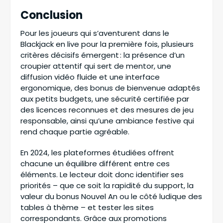
Conclusion
Pour les joueurs qui s’aventurent dans le
Blackjack en live pour la première fois, plusieurs
critères décisifs émergent : la présence d’un
croupier attentif qui sert de mentor, une
diffusion vidéo fluide et une interface
ergonomique, des bonus de bienvenue adaptés
aux petits budgets, une sécurité certifiée par
des licences reconnues et des mesures de jeu
responsable, ainsi qu’une ambiance festive qui
rend chaque partie agréable.
En 2024, les plateformes étudiées offrent
chacune un équilibre différent entre ces
éléments. Le lecteur doit donc identifier ses
priorités – que ce soit la rapidité du support, la
valeur du bonus Nouvel An ou le côté ludique des
tables à thème – et tester les sites
correspondants. Grâce aux promotions