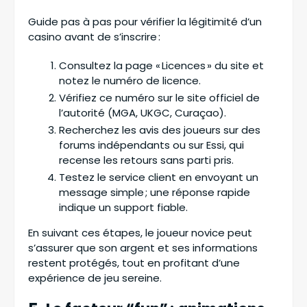
Guide pas à pas pour vérifier la légitimité d’un
casino avant de s’inscrire :
Consultez la page « Licences » du site et
notez le numéro de licence.
Vérifiez ce numéro sur le site officiel de
l’autorité (MGA, UKGC, Curaçao).
Recherchez les avis des joueurs sur des
forums indépendants ou sur Essi, qui
recense les retours sans parti pris.
Testez le service client en envoyant un
message simple ; une réponse rapide
indique un support fiable.
En suivant ces étapes, le joueur novice peut
s’assurer que son argent et ses informations
restent protégés, tout en profitant d’une
expérience de jeu sereine.