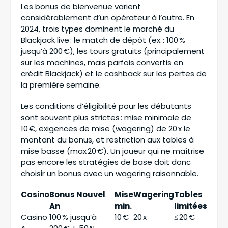
Les bonus de bienvenue varient
considérablement d’un opérateur à l’autre. En
2024, trois types dominent le marché du
Blackjack live : le match de dépôt (ex. : 100 %
jusqu’à 200 €), les tours gratuits (principalement
sur les machines, mais parfois convertis en
crédit Blackjack) et le cashback sur les pertes de
la première semaine.
Les conditions d’éligibilité pour les débutants
sont souvent plus strictes : mise minimale de
10 €, exigences de mise (wagering) de 20 x le
montant du bonus, et restriction aux tables à
mise basse (max 20 €). Un joueur qui ne maîtrise
pas encore les stratégies de base doit donc
choisir un bonus avec un wagering raisonnable.
Casino
Bonus Nouvel
Mise
Wagering
Tables
An
min.
limitées
Casino
100 % jusqu’à
10 €
20 x
≤ 20 €