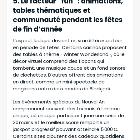
5. Le facteur “fun” : animations,
tables thématiques et
communauté pendant les fêtes
de fin d’année
L’aspect ludique devient un vrai différenciateur
en période de fêtes. Certains casinos proposent
des tables à thème « Winter Wonderland », où le
décor virtuel comprend des flocons qui
tombent, une musique douce et un fond sonore
de clochettes. D’autres offrent des animations
en direct, comme un mini‑spectacle de
magiciens entre deux rondes de Blackjack.
Les événements spéciaux du Nouvel An
comprennent souvent des tournois à tableau
unique, où chaque participant joue une série de
30 mains et le meilleur score remporte un
jackpot progressif pouvant atteindre 5 000 €.
Certains sites ajoutent des cadeaux quotidiens