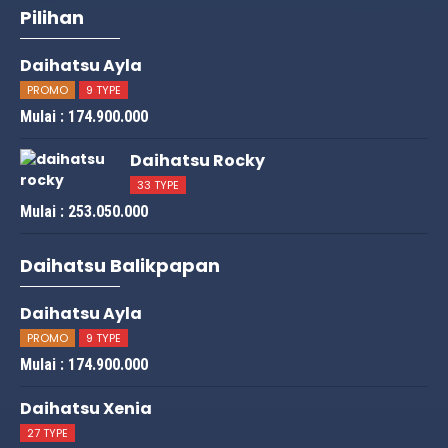
Pilihan
Daihatsu Ayla
PROMO
9 TYPE
Mulai : 174.900.000
Daihatsu Rocky
33 TYPE
Mulai : 253.050.000
Daihatsu Balikpapan
Daihatsu Ayla
PROMO
9 TYPE
Mulai : 174.900.000
Daihatsu Xenia
27 TYPE