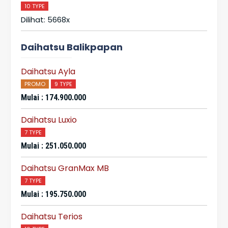
10 TYPE
Dilihat: 5668x
Daihatsu Balikpapan
Daihatsu Ayla
PROMO
9 TYPE
Mulai : 174.900.000
Daihatsu Luxio
7 TYPE
Mulai : 251.050.000
Daihatsu GranMax MB
7 TYPE
Mulai : 195.750.000
Daihatsu Terios