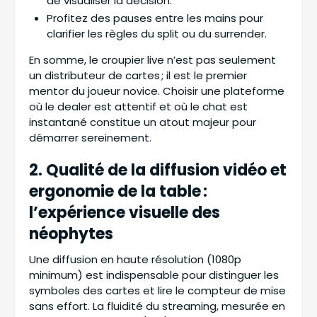
de visualiser la décision.
Profitez des pauses entre les mains pour
clarifier les règles du split ou du surrender.
En somme, le croupier live n’est pas seulement
un distributeur de cartes ; il est le premier
mentor du joueur novice. Choisir une plateforme
où le dealer est attentif et où le chat est
instantané constitue un atout majeur pour
démarrer sereinement.
2. Qualité de la diffusion vidéo et
ergonomie de la table :
l’expérience visuelle des
néophytes
Une diffusion en haute résolution (1080p
minimum) est indispensable pour distinguer les
symboles des cartes et lire le compteur de mise
sans effort. La fluidité du streaming, mesurée en