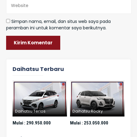
Simpan nama, email, dan situs web saya pada
peramban ini untuk komentar saya berikutnya.
Daihatsu Terbaru
Daihatsu Rocky
Daihatsu Luxio
Dai
Mulai :
253.050.000
Mulai :
251.050.000
Mula