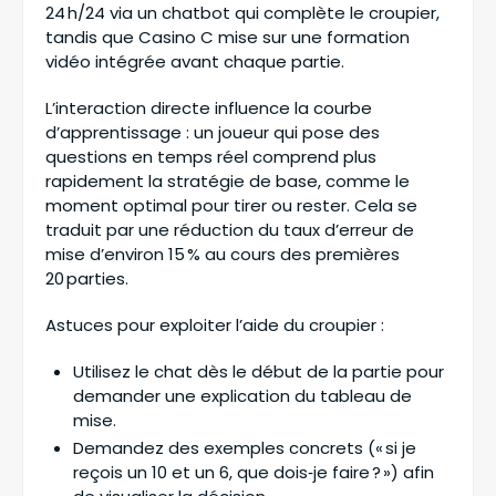
24 h/24 via un chatbot qui complète le croupier,
tandis que Casino C mise sur une formation
vidéo intégrée avant chaque partie.
L’interaction directe influence la courbe
d’apprentissage : un joueur qui pose des
questions en temps réel comprend plus
rapidement la stratégie de base, comme le
moment optimal pour tirer ou rester. Cela se
traduit par une réduction du taux d’erreur de
mise d’environ 15 % au cours des premières
20 parties.
Astuces pour exploiter l’aide du croupier :
Utilisez le chat dès le début de la partie pour
demander une explication du tableau de
mise.
Demandez des exemples concrets (« si je
reçois un 10 et un 6, que dois‑je faire ? ») afin