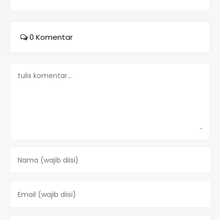
0 Komentar