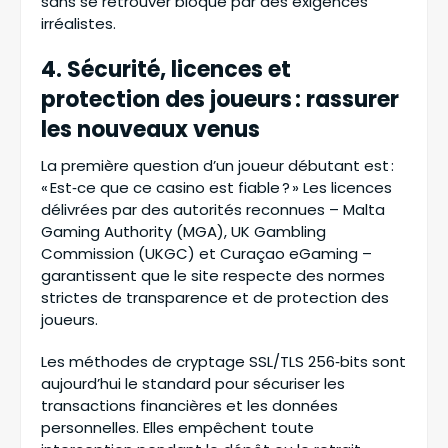
sans se retrouver bloqué par des exigences
irréalistes.
4. Sécurité, licences et
protection des joueurs : rassurer
les nouveaux venus
La première question d’un joueur débutant est :
« Est‑ce que ce casino est fiable ? » Les licences
délivrées par des autorités reconnues – Malta
Gaming Authority (MGA), UK Gambling
Commission (UKGC) et Curaçao eGaming –
garantissent que le site respecte des normes
strictes de transparence et de protection des
joueurs.
Les méthodes de cryptage SSL/TLS 256‑bits sont
aujourd’hui le standard pour sécuriser les
transactions financières et les données
personnelles. Elles empêchent toute