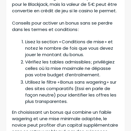
pour le Blackjack, mais la valeur de 5 € peut être
convertie en crédit de jeu si le casino le permet.
Conseils pour activer un bonus sans se perdre
dans les termes et conditions :
Lisez la section « Conditions de mise » et
notez le nombre de fois que vous devez
jouer le montant du bonus.
Vérifiez les tables admissibles ; privilégiez
celles où la mise maximale ne dépasse
pas votre budget d’entraînement.
Utilisez le filtre « Bonus sans wagering » sur
des sites comparatifs (Essi en parle de
façon neutre) pour identifier les offres les
plus transparentes.
En choisissant un bonus qui combine un faible
wagering et une mise minimale adaptée, le
novice peut profiter d’un capital supplémentaire