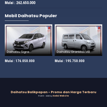
Mulai : 262.650.000
Mobil Daihatsu Populer
Daihatsu GranMax MB
Daihatsu Terios
Mulai :
195.750.000
Mulai :
290.950.000
M
Daihatsu Balikpapan - Promo dan Harga Terbaru
© 2015 -
2026
by
Kedai Website