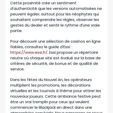
Cette proximité crée un sentiment
d’authenticité que les versions automatisées ne
peuvent égaler, surtout pour les néophytes qui
souhaitent comprendre les règles, observer les
gestes du dealer et sentir le rythme d’une vraie
partie.
Pour découvrir une sélection de casinos en ligne
fiables, consultez le guide d’Essi :
https://www.essi.fr/
. Essi propose un répertoire
neutre où chaque site est évalué sur la base de
critères de sécurité, de bonus et de qualité de
service.
Dans les fêtes du Nouvel An, les opérateurs
multiplient les promotions, les décorations
virtuelles et les tournois à thème pour attirer les
nouveaux joueurs. Cette ambiance festive peut
être un vrai tremplin pour ceux qui veulent
commencer le Blackjack en direct dans une
atmosphère conviviale. Nous passerons en revue