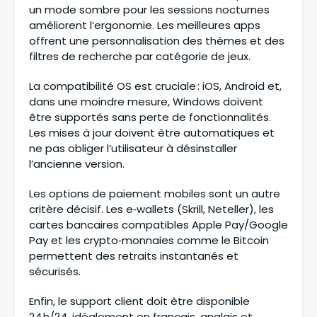
un mode sombre pour les sessions nocturnes
améliorent l’ergonomie. Les meilleures apps
offrent une personnalisation des thèmes et des
filtres de recherche par catégorie de jeux.
La compatibilité OS est cruciale : iOS, Android et,
dans une moindre mesure, Windows doivent
être supportés sans perte de fonctionnalités.
Les mises à jour doivent être automatiques et
ne pas obliger l’utilisateur à désinstaller
l’ancienne version.
Les options de paiement mobiles sont un autre
critère décisif. Les e‑wallets (Skrill, Neteller), les
cartes bancaires compatibles Apple Pay/Google
Pay et les crypto‑monnaies comme le Bitcoin
permettent des retraits instantanés et
sécurisés.
Enfin, le support client doit être disponible
24 h/24, idéalement en français, anglais et