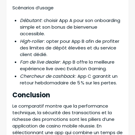
Scénarios d’usage
Débutant
: choisir App A pour son onboarding
simple et son bonus de bienvenue
accessible.
High‑roller
: opter pour App B afin de profiter
des limites de dépôt élevées et du service
client dédié.
Fan de live dealer
: App B offre la meilleure
expérience live avec Evolution Gaming.
Chercheur de cashback
: App C garantit un
retour hebdomadaire de 5 % sur les pertes.
Conclusion
Le comparatif montre que la performance
technique, la sécurité des transactions et la
richesse des promotions sont les piliers d’une
application de casino mobile réussie. En
sélectionnant une app qui combine un temps de