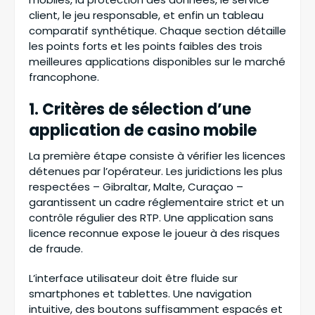
client, le jeu responsable, et enfin un tableau
comparatif synthétique. Chaque section détaille
les points forts et les points faibles des trois
meilleures applications disponibles sur le marché
francophone.
1. Critères de sélection d’une
application de casino mobile
La première étape consiste à vérifier les licences
détenues par l’opérateur. Les juridictions les plus
respectées – Gibraltar, Malte, Curaçao –
garantissent un cadre réglementaire strict et un
contrôle régulier des RTP. Une application sans
licence reconnue expose le joueur à des risques
de fraude.
L’interface utilisateur doit être fluide sur
smartphones et tablettes. Une navigation
intuitive, des boutons suffisamment espacés et