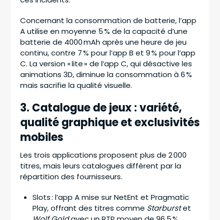
Concernant la consommation de batterie, l’app
A utilise en moyenne 5 % de la capacité d’une
batterie de 4000 mAh après une heure de jeu
continu, contre 7 % pour l’app B et 9 % pour l’app
C. La version « lite » de l’app C, qui désactive les
animations 3D, diminue la consommation à 6 %
mais sacrifie la qualité visuelle.
3. Catalogue de jeux : variété,
qualité graphique et exclusivités
mobiles
Les trois applications proposent plus de 2 000
titres, mais leurs catalogues diffèrent par la
répartition des fournisseurs.
Slots : l’app A mise sur NetEnt et Pragmatic
Play, offrant des titres comme
Starburst
et
Wolf Gold
avec un RTP moyen de 96,5 %.