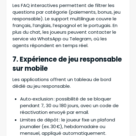
Les FAQ interactives permettent de filtrer les
questions par catégorie (paiements, bonus, jeu
responsable). Le support multilingue couvre le
français, l’anglais, l’espagnol et le portugais. En
plus du chat, les joueurs peuvent contacter le
service via WhatsApp ou Telegram, où les
agents répondent en temps réel.
7. Expérience de jeu responsable
sur mobile
Les applications offrent un tableau de bord
dédié au jeu responsable.
Auto‑exclusion : possibilité de se bloquer
pendant 7, 30 ou 180 jours, avec un code de
réactivation envoyé par email.
Limites de dépôt : le joueur fixe un plafond
journalier (ex. 30 €), hebdomadaire ou
mensuel, appliqué automatiquement.