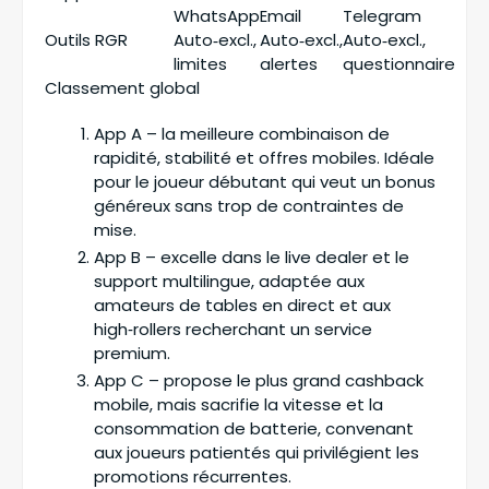
WhatsApp
Email
Telegram
Outils RGR
Auto‑excl.,
Auto‑excl.,
Auto‑excl.,
limites
alertes
questionnaire
Classement global
App A – la meilleure combinaison de
rapidité, stabilité et offres mobiles. Idéale
pour le joueur débutant qui veut un bonus
généreux sans trop de contraintes de
mise.
App B – excelle dans le live dealer et le
support multilingue, adaptée aux
amateurs de tables en direct et aux
high‑rollers recherchant un service
premium.
App C – propose le plus grand cashback
mobile, mais sacrifie la vitesse et la
consommation de batterie, convenant
aux joueurs patientés qui privilégient les
promotions récurrentes.