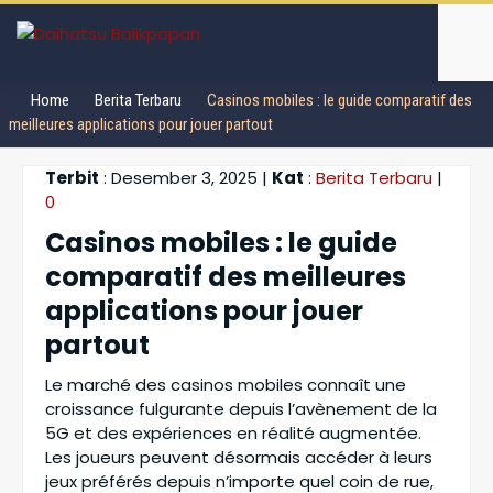
Home
Berita Terbaru
Casinos mobiles : le guide comparatif des
meilleures applications pour jouer partout
Terbit
: Desember 3, 2025 |
Kat
:
Berita Terbaru
|
0
Casinos mobiles : le guide
comparatif des meilleures
applications pour jouer
partout
Le marché des casinos mobiles connaît une
croissance fulgurante depuis l’avènement de la
5G et des expériences en réalité augmentée.
Les joueurs peuvent désormais accéder à leurs
jeux préférés depuis n’importe quel coin de rue,