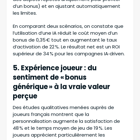
d’un bonus) et en ajustant automatiquement
les limites.
En comparant deux scénarios, on constate que
l’utilisation d’une IA réduit le coût moyen d’un
bonus de 0,35 € tout en augmentant le taux
d’activation de 22 %. Le résultat net est un ROI
supérieur de 34 % pour les campagnes IA‑driven.
5. Expérience joueur : du
sentiment de « bonus
générique » à la vraie valeur
perçue
Des études qualitatives menées auprès de
joueurs français montrent que la
personnalisation augmente la satisfaction de
48 % et le temps moyen de jeu de 19 %. Les
joueurs apprécient particulièrement les