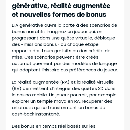
générative, réalité augmentée
et nouvelles formes de bonus
L’IA générative ouvre la porte à des scénarios de
bonus narratifs. Imaginez un joueur qui, en
progressant dans une quête virtuelle, débloque
des « missions bonus » où chaque étape
rapporte des tours gratuits ou des crédits de
mise. Ces scénarios peuvent être créés
automatiquement par des modèles de langage
qui adaptent l’histoire aux préférences du joueur.
La réalité augmentée (RA) et la réalité virtuelle
(RV) permettent d’intégrer des quêtes 3D dans
le casino mobile. Un joueur pourrait, par exemple,
explorer un temple maya en RA, récupérer des
artefacts qui se transforment en bonus de
cash‑back instantané.
Des bonus en temps réel basés sur les