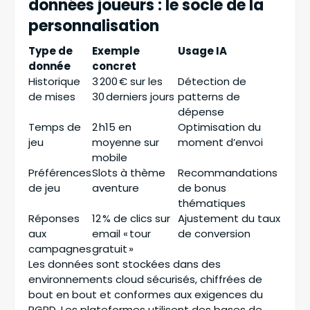
données joueurs : le socle de la
personnalisation
Type de
Exemple
Usage IA
donnée
concret
Historique
3 200 € sur les
Détection de
de mises
30 derniers jours
patterns de
dépense
Temps de
2 h15 en
Optimisation du
jeu
moyenne sur
moment d’envoi
mobile
Préférences
Slots à thème
Recommandations
de jeu
aventure
de bonus
thématiques
Réponses
12 % de clics sur
Ajustement du taux
aux
email « tour
de conversion
campagnes
gratuit »
Les données sont stockées dans des
environnements cloud sécurisés, chiffrées de
bout en bout et conformes aux exigences du
RGPD. Les plateformes utilisent des bases de