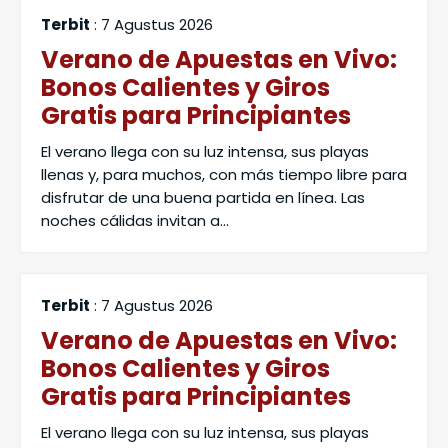
Terbit
: 7 Agustus 2026
Verano de Apuestas en Vivo:
Bonos Calientes y Giros
Gratis para Principiantes
El verano llega con su luz intensa, sus playas
llenas y, para muchos, con más tiempo libre para
disfrutar de una buena partida en línea. Las
noches cálidas invitan a...
Terbit
: 7 Agustus 2026
Verano de Apuestas en Vivo:
Bonos Calientes y Giros
Gratis para Principiantes
El verano llega con su luz intensa, sus playas