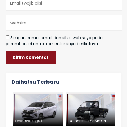
Simpan nama, email, dan situs web saya pada
peramban ini untuk komentar saya berikutnya.
Daihatsu Terbaru
Daihatsu Sigra
Daihatsu GranMax PU
Dai