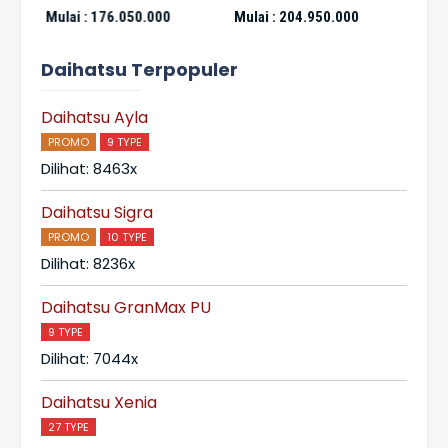
Mulai :
176.050.000
Mulai :
204.950.000
Mula
Daihatsu Terpopuler
Daihatsu Ayla
PROMO
9 TYPE
Dilihat: 8463x
Daihatsu Sigra
PROMO
10 TYPE
Dilihat: 8236x
Daihatsu GranMax PU
9 TYPE
Dilihat: 7044x
Daihatsu Xenia
27 TYPE