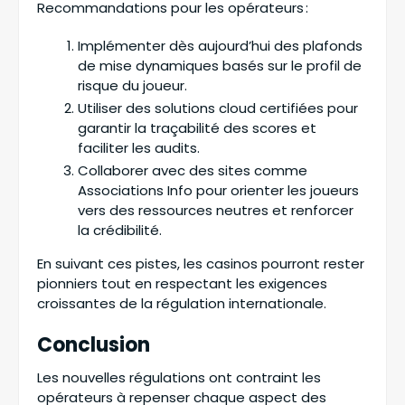
Recommandations pour les opérateurs :
Implémenter dès aujourd’hui des plafonds
de mise dynamiques basés sur le profil de
risque du joueur.
Utiliser des solutions cloud certifiées pour
garantir la traçabilité des scores et
faciliter les audits.
Collaborer avec des sites comme
Associations Info pour orienter les joueurs
vers des ressources neutres et renforcer
la crédibilité.
En suivant ces pistes, les casinos pourront rester
pionniers tout en respectant les exigences
croissantes de la régulation internationale.
Conclusion
Les nouvelles régulations ont contraint les
opérateurs à repenser chaque aspect des