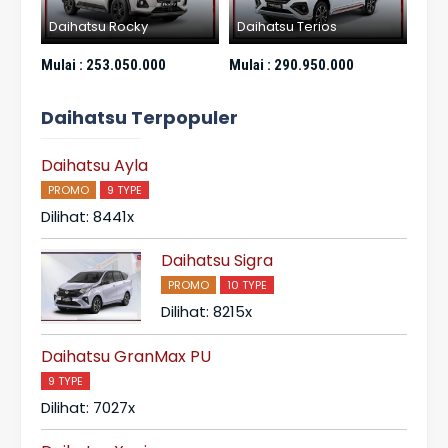
Daihatsu Terios
Daihatsu Sirion
Dai
Mulai :
290.950.000
Mulai :
257.050.000
Mula
Daihatsu Terpopuler
Daihatsu Ayla
PROMO
9 TYPE
Dilihat: 8441x
Daihatsu Sigra
PROMO
10 TYPE
Dilihat: 8215x
Daihatsu GranMax PU
9 TYPE
Dilihat: 7027x