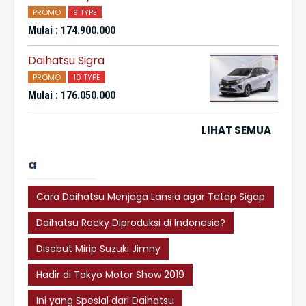
PROMO
9 TYPE
Mulai : 174.900.000
Daihatsu Sigra
PROMO
10 TYPE
Mulai : 176.050.000
LIHAT SEMUA
a
Cara Daihatsu Menjaga Lansia agar Tetap Sigap
dalam Berkendara
Daihatsu Rocky Diproduksi di Indonesia?
Disebut Mirip Suzuki Jimny
Hadir di Tokyo Motor Show 2019
Ini yang Spesial dari Daihatsu