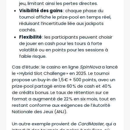
jeu, limitant ainsi les pertes directes.
Visibilité des gains
: chaque phase du
tournoi affiche le prize‑pool en temps réel,
réduisant l’incertitude liée aux jackpots
cachés.
Flexibilité
: les participants peuvent choisir
de jouer en cash pour les tours à forte
volatilité ou en points pour les sessions à
faible risque.
Cas d’étude : le casino en ligne
SpinNova
a lancé
le « Hybrid Slot Challenge » en 2025. Le tournoi
propose un buy‑in de 1,5 € + 500 points, avec un
prize‑pool partagé entre 60 % de cash et 40 %
de crédits bonus. Le taux de rétention sur ce
format a augmenté de 22 % en six mois, tout en
restant conforme aux exigences de l’Autorité
Nationale des Jeux (ANJ).
Un autre exemple provient de
CardMaster
, qui a