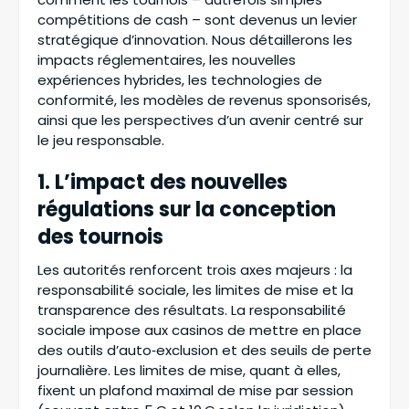
compétitions de cash – sont devenus un levier
stratégique d’innovation. Nous détaillerons les
impacts réglementaires, les nouvelles
expériences hybrides, les technologies de
conformité, les modèles de revenus sponsorisés,
ainsi que les perspectives d’un avenir centré sur
le jeu responsable.
1. L’impact des nouvelles
régulations sur la conception
des tournois
Les autorités renforcent trois axes majeurs : la
responsabilité sociale, les limites de mise et la
transparence des résultats. La responsabilité
sociale impose aux casinos de mettre en place
des outils d’auto‑exclusion et des seuils de perte
journalière. Les limites de mise, quant à elles,
fixent un plafond maximal de mise par session