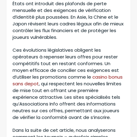
États ont introduit des plafonds de perte
mensuelle et des exigences de vérification
d’identité plus poussées. En Asie, la Chine et le
Japon révisent leurs cadres légaux afin de mieux
contrôler les flux financiers et de protéger les
joueurs vulnérables.
Ces évolutions législatives obligent les
opérateurs à repenser leurs offres pour rester
compétitifs tout en restant conformes. Un
moyen efficace de concilier ces exigences est
d’utiliser les promotions comme le
casino bonus
sans depot
, qui respectent les nouvelles limites
de mise tout en offrant une première
expérience attractive. Les sites spécialisés tels
qu’Associations Info offrent des informations
neutres sur ces offres, permettant aux joueurs
de vérifier la conformité avant de s’inscrire.
Dans la suite de cet article, nous analyserons
comment les tournois – autrefois simples