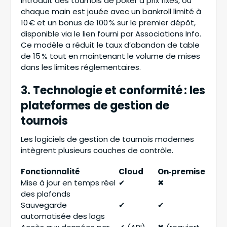
introduit des tournois de poker à prix fixes, où
chaque main est jouée avec un bankroll limité à
10 € et un bonus de 100 % sur le premier dépôt,
disponible via le lien fourni par Associations Info.
Ce modèle a réduit le taux d’abandon de table
de 15 % tout en maintenant le volume de mises
dans les limites réglementaires.
3. Technologie et conformité : les
plateformes de gestion de
tournois
Les logiciels de gestion de tournois modernes
intègrent plusieurs couches de contrôle.
Fonctionnalité
Cloud
On‑premise
Mise à jour en temps réel
✔︎
✖︎
des plafonds
Sauvegarde
✔︎
✔︎
automatisée des logs