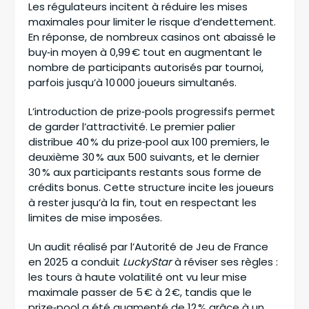
Les régulateurs incitent à réduire les mises
maximales pour limiter le risque d’endettement.
En réponse, de nombreux casinos ont abaissé le
buy‑in moyen à 0,99 € tout en augmentant le
nombre de participants autorisés par tournoi,
parfois jusqu’à 10 000 joueurs simultanés.
L’introduction de prize‑pools progressifs permet
de garder l’attractivité. Le premier palier
distribue 40 % du prize‑pool aux 100 premiers, le
deuxième 30 % aux 500 suivants, et le dernier
30 % aux participants restants sous forme de
crédits bonus. Cette structure incite les joueurs
à rester jusqu’à la fin, tout en respectant les
limites de mise imposées.
Un audit réalisé par l’Autorité de Jeu de France
en 2025 a conduit
LuckyStar
à réviser ses règles :
les tours à haute volatilité ont vu leur mise
maximale passer de 5 € à 2 €, tandis que le
prize‑pool a été augmenté de 12 % grâce à un