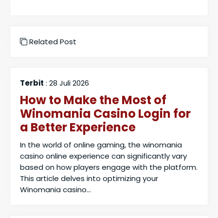
Related Post
Terbit
: 28 Juli 2026
How to Make the Most of
Winomania Casino Login for
a Better Experience
In the world of online gaming, the winomania
casino online experience can significantly vary
based on how players engage with the platform.
This article delves into optimizing your
Winomania casino...