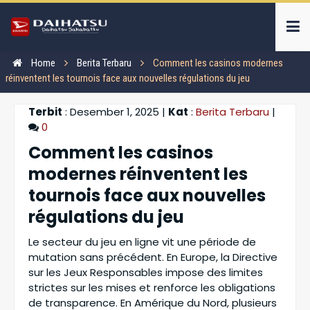
Home
Berita Terbaru
Comment les casinos modernes
réinventent les tournois face aux nouvelles régulations du jeu
Terbit
: Desember 1, 2025 |
Kat
:
Berita Terbaru
|
0
Comment les casinos
modernes réinventent les
tournois face aux nouvelles
régulations du jeu
Le secteur du jeu en ligne vit une période de
mutation sans précédent. En Europe, la Directive
sur les Jeux Responsables impose des limites
strictes sur les mises et renforce les obligations
de transparence. En Amérique du Nord, plusieurs