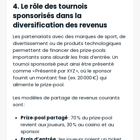
4. Le rôle des tournois
sponsorisés dans la
diversification des revenus
Les partenariats avec des marques de sport, de
divertissement ou de produits technologiques
permettent de financer des prize‑pools
importants sans alourdir les frais d’entrée. Un
tournoi sponsorisé peut ainsi être présenté
comme « Présenté par XYZ », où le sponsor
fournit un montant fixe (ex. 20 000 €) qui
alimente le prize‑pool.
Les modèles de partage de revenus courants
sont :
Prize‑pool partagé
: 70 % du prize‑pool
revient aux joueurs, 30 % au casino et au
sponsor.
Frais d’entrée
: les joueurs paient un ticket