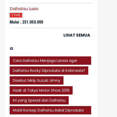
Daihatsu Luxio
7 TYPE
Mulai : 251.050.000
LIHAT SEMUA
a
Cara Daihatsu Menjaga Lansia agar
Tetap Sigap dalam Berkendara
Daihatsu Rocky Diproduksi di Indonesia?
Disebut Mirip Suzuki Jimny
Hadir di Tokyo Motor Show 2019
Ini yang Spesial dari Daihatsu
Mobil Konsep Daihatsu Bakal Diproduksi