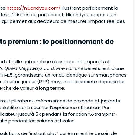
Mulai :
262.650.000
ite
https://niuandyou.com/
illustrent parfaitement la
 les décisions de partenariat. Niuandyou propose un
 qui permet aux décideurs de mesurer l’impact réel des
lots premium : le positionnement de
rtefeuille qui combine classiques intemporels et
’s Quest Megaways
ou
Divine Fortune
bénéficient d’une
e HTML5, garantissant un rendu identique sur smartphones,
 retour au joueur (RTP) moyen de la société dépasse les
cherche de valeur à long terme.
c multiplicateurs, mécanismes de cascade et jackpots
tilité sans sacrifier l’expérience utilisateur. Par
cateur jusqu’à 5 x pendant la fonction “X‑tra Spins”,
afic pendant les soirées estivales.
solutions de “instant play” qui éliminent le besoin de