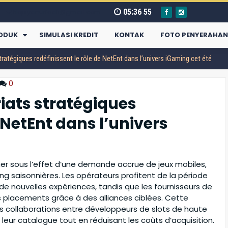
05
:
36
56
Nopiyanurfadli@gmail.com
ODUK
SIMULASI KREDIT
KONTAK
FOTO PENYERAHAN
atégiques redéfinissent le rôle de NetEnt dans l’univers iGaming cet été
0
ats stratégiques
e NetEnt dans l’univers
er sous l’effet d’une demande accrue de jeux mobiles,
ng saisonnières. Les opérateurs profitent de la période
de nouvelles expériences, tandis que les fournisseurs de
 placements grâce à des alliances ciblées. Cette
Daihatsu Xenia
s collaborations entre développeurs de slots de haute
r leur catalogue tout en réduisant les coûts d’acquisition.