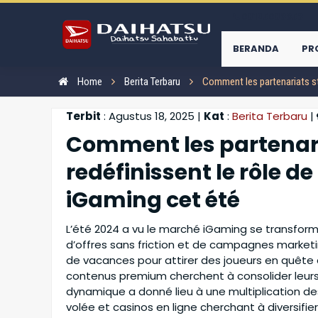
08125083353
BERANDA
PR
Home
Berita Terbaru
Comment les partenariats str
Terbit
: Agustus 18, 2025 |
Kat
:
Berita Terbaru
|
Comment les partenari
redéfinissent le rôle d
iGaming cet été
L’été 2024 a vu le marché iGaming se transform
d’offres sans friction et de campagnes marketi
de vacances pour attirer des joueurs en quête 
contenus premium cherchent à consolider leurs
Daihatsu GranMax MB
Daihatsu Rocky
dynamique a donné lieu à une multiplication de
volée et casinos en ligne cherchant à diversifie