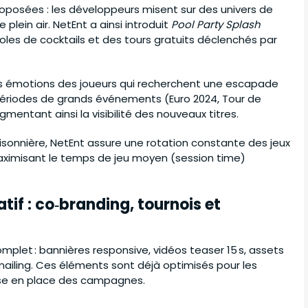
oposées : les développeurs misent sur des univers de
plein air. NetEnt a ainsi introduit
Pool Party Splash
oles de cocktails et des tours gratuits déclenchés par
es émotions des joueurs qui recherchent une escapade
es périodes de grands événements (Euro 2024, Tour de
entant ainsi la visibilité des nouveaux titres.
onnière, NetEnt assure une rotation constante des jeux
 maximisant le temps de jeu moyen (session time)
tif : co‑branding, tournois et
complet : bannières responsive, vidéos teaser 15 s, assets
mailing. Ces éléments sont déjà optimisés pour les
mise en place des campagnes.