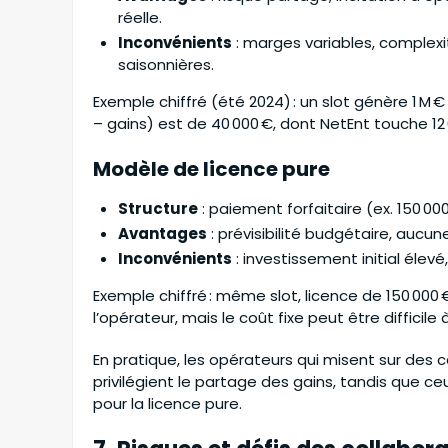
réelle.
Inconvénients
: marges variables, complex
saisonnières.
Exemple chiffré (été 2024) : un slot génère 1 M 
– gains) est de 40 000 €, dont NetEnt touche 12 
Modèle de licence pure
Structure
: paiement forfaitaire (ex. 150 000
Avantages
: prévisibilité budgétaire, aucun
Inconvénients
: investissement initial élev
Exemple chiffré : même slot, licence de 150 000
l’opérateur, mais le coût fixe peut être difficile à
En pratique, les opérateurs qui misent sur des
privilégient le partage des gains, tandis que c
pour la licence pure.