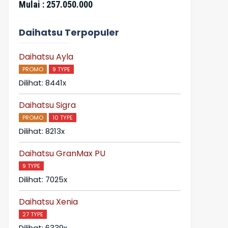
Mulai :
257.050.000
Mulai :
174
Daihatsu Terpopuler
Daihatsu Ayla
PROMO
9 TYPE
Dilihat: 8441x
Daihatsu Sigra
PROMO
10 TYPE
Dilihat: 8213x
Daihatsu GranMax PU
9 TYPE
Dilihat: 7025x
Daihatsu Xenia
27 TYPE
Dilihat: 6339x