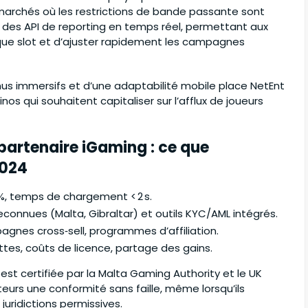
marchés où les restrictions de bande passante sont
des API de reporting en temps réel, permettant aux
que slot et d’ajuster rapidement les campagnes
us immersifs et d’une adaptabilité mobile place NetEnt
s qui souhaitent capitaliser sur l’afflux de joueurs
n partenaire iGaming : ce que
2024
5 %, temps de chargement < 2 s.
econnues (Malta, Gibraltar) et outils KYC/AML intégrés.
pagnes cross‑sell, programmes d’affiliation.
tes, coûts de licence, partage des gains.
st certifiée par la Malta Gaming Authority et le UK
urs une conformité sans faille, même lorsqu’ils
uridictions permissives.