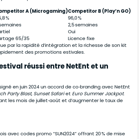
ompetitor A (Microgaming)
Competitor B (Play’n GO)
,8 %
96,0 %
 semaines
2,5 semaines
rtiel
Oui
artage 65/35
Licence fixe
e par la rapidité d’intégration et la richesse de son kit
 rapidement des promotions estivales.
estival réussi entre NetEnt et un
a signé en juin 2024 un accord de co‑branding avec NetEnt
ch Party Blast
,
Sunset Safari
et
Euro Summer Jackpot
.
dant les mois de juillet‑août et d’augmenter le taux de
vois avec codes promo “SUN2024” offrant 20 % de mise