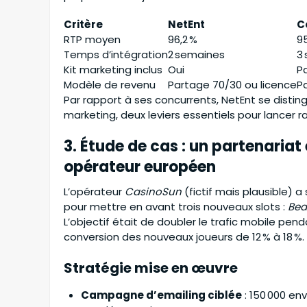
Critère
NetEnt
C
RTP moyen
96,2 %
95
Temps d’intégration
2 semaines
3
Kit marketing inclus
Oui
Pa
Modèle de revenu
Partage 70/30 ou licence
P
Par rapport à ses concurrents, NetEnt se distingu
marketing, deux leviers essentiels pour lancer
3. Étude de cas : un partenariat 
opérateur européen
L’opérateur
CasinoSun
(fictif mais plausible) 
pour mettre en avant trois nouveaux slots :
Bea
L’objectif était de doubler le trafic mobile pen
conversion des nouveaux joueurs de 12 % à 18 %.
Stratégie mise en œuvre
Campagne d’emailing ciblée
: 150 000 en