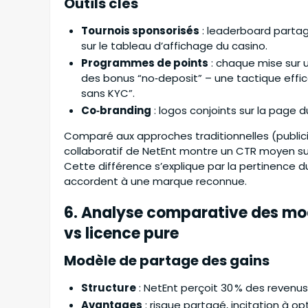
Outils clés
Tournois sponsorisés
: leaderboard partagé
sur le tableau d’affichage du casino.
Programmes de points
: chaque mise sur 
des bonus “no‑deposit” – une tactique effic
sans KYC”.
Co‑branding
: logos conjoints sur la page d
Comparé aux approches traditionnelles (publicit
collaboratif de NetEnt montre un CTR moyen supé
Cette différence s’explique par la pertinence d
accordent à une marque reconnue.
6. Analyse comparative des mod
vs licence pure
Modèle de partage des gains
Structure
: NetEnt perçoit 30 % des revenus 
Avantages
: risque partagé, incitation à o