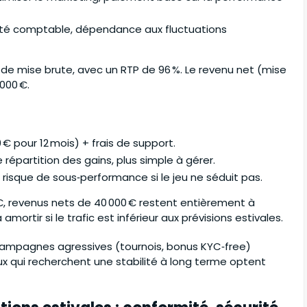
ité comptable, dépendance aux fluctuations
€ de mise brute, avec un RTP de 96 %. Le revenu net (mise
000 €.
 € pour 12 mois) + frais de support.
e répartition des gains, plus simple à gérer.
é, risque de sous‑performance si le jeu ne séduit pas.
 €, revenus nets de 40 000 € restent entièrement à
 amortir si le trafic est inférieur aux prévisions estivales.
 campagnes agressives (tournois, bonus KYC‑free)
eux qui recherchent une stabilité à long terme optent