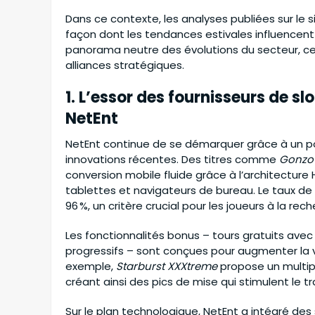
:
195.750.000
Mulai :
253.050.000
Dans ce contexte, les analyses publiées sur le s
façon dont les tendances estivales influencent
panorama neutre des évolutions du secteur, ce
alliances stratégiques.
1. L’essor des fournisseurs de s
NetEnt
NetEnt continue de se démarquer grâce à un po
innovations récentes. Des titres comme
Gonzo
conversion mobile fluide grâce à l’architectur
tablettes et navigateurs de bureau. Le taux de
96 %, un critère crucial pour les joueurs à la re
Les fonctionnalités bonus – tours gratuits ave
progressifs – sont conçues pour augmenter la vola
exemple,
Starburst XXXtreme
propose un multipli
créant ainsi des pics de mise qui stimulent le tr
Sur le plan technologique, NetEnt a intégré des 