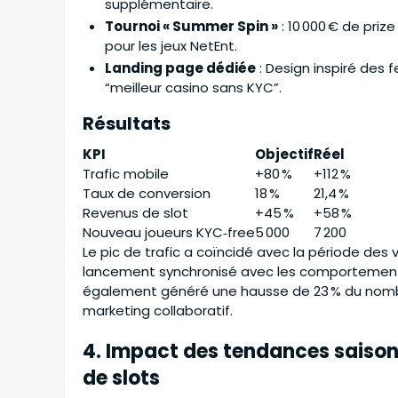
supplémentaire.
Tournoi « Summer Spin »
: 10 000 € de priz
pour les jeux NetEnt.
Landing page dédiée
: Design inspiré des 
“meilleur casino sans KYC”.
Résultats
KPI
Objectif
Réel
Trafic mobile
+80 %
+112 %
Taux de conversion
18 %
21,4 %
Revenus de slot
+45 %
+58 %
Nouveau joueurs KYC‑free
5 000
7 200
Le pic de trafic a coïncidé avec la période des
lancement synchronisé avec les comportements 
également généré une hausse de 23 % du nombre
marketing collaboratif.
4. Impact des tendances saisonn
de slots