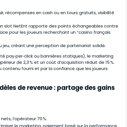
, récompenses en cash ou en tours gratuits, visibilité
un slot NetEnt rapporte des points échangeables contre
ace pour les joueurs recherchant un “casino français
u jeu, créant une perception de partenariat solide.
é pay‑per‑click ou bannières statiques), le marketing
rieur de 2,3 % et un coût d’acquisition réduit de 15 %.
u contenu fourni et par la confiance que les joueurs
èles de revenue : partage des gains
nets, l’opérateur 70 %.
ptimiser le marketing, paiement basé sur la performance