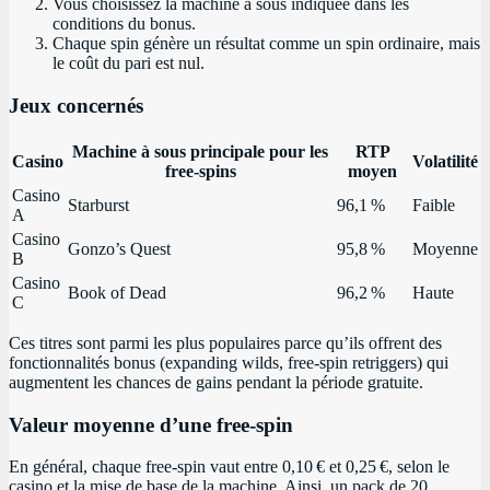
Vous choisissez la machine à sous indiquée dans les
conditions du bonus.
Chaque spin génère un résultat comme un spin ordinaire, mais
le coût du pari est nul.
Jeux concernés
Machine à sous principale pour les
RTP
Casino
Volatilité
free‑spins
moyen
Casino
Starburst
96,1 %
Faible
A
Casino
Gonzo’s Quest
95,8 %
Moyenne
B
Casino
Book of Dead
96,2 %
Haute
C
Ces titres sont parmi les plus populaires parce qu’ils offrent des
fonctionnalités bonus (expanding wilds, free‑spin retriggers) qui
augmentent les chances de gains pendant la période gratuite.
Valeur moyenne d’une free‑spin
En général, chaque free‑spin vaut entre 0,10 € et 0,25 €, selon le
casino et la mise de base de la machine. Ainsi, un pack de 20