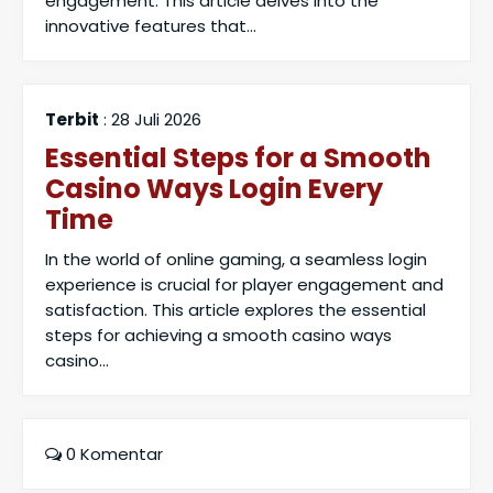
engagement. This article delves into the
innovative features that...
Terbit
: 28 Juli 2026
Essential Steps for a Smooth
Casino Ways Login Every
Time
In the world of online gaming, a seamless login
experience is crucial for player engagement and
satisfaction. This article explores the essential
steps for achieving a smooth casino ways
casino...
0 Komentar