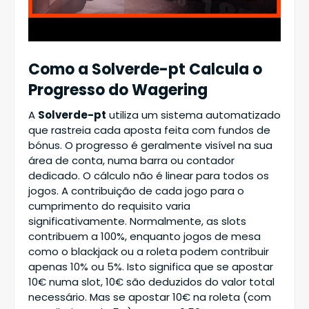
Como a Solverde-pt Calcula o
Progresso do Wagering
A
Solverde-pt
utiliza um sistema automatizado
que rastreia cada aposta feita com fundos de
bónus. O progresso é geralmente visível na sua
área de conta, numa barra ou contador
dedicado. O cálculo não é linear para todos os
jogos. A contribuição de cada jogo para o
cumprimento do requisito varia
significativamente. Normalmente, as slots
contribuem a 100%, enquanto jogos de mesa
como o blackjack ou a roleta podem contribuir
apenas 10% ou 5%. Isto significa que se apostar
10€ numa slot, 10€ são deduzidos do valor total
necessário. Mas se apostar 10€ na roleta (com