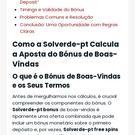
Deposit”
Timings e Validade do Bónus
Problemas Comuns e Resolução
Conclusão: Uma Oportunidade com Regras
Claras
Como a Solverde-pt Calcula
a Aposta do Bónus de Boas-
Vindas
O que é o Bónus de Boas-Vindas
e os Seus Termos
Antes de mergulharmos nos cálculos, é crucial
compreender os componentes do bónus. O
Solverde-pt bonus
de boas-vindas é
tipamente uma oferta combinada que pode
incluir um bónus monetário sobre o primeiro
depósito e, por vezes,
Solverde-pt free spins