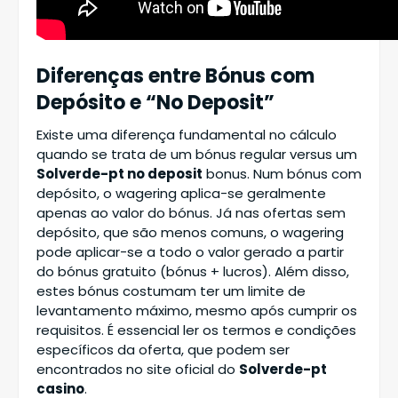
Diferenças entre Bónus com
Depósito e “No Deposit”
Existe uma diferença fundamental no cálculo
quando se trata de um bónus regular versus um
Solverde-pt no deposit
bonus. Num bónus com
depósito, o wagering aplica-se geralmente
apenas ao valor do bónus. Já nas ofertas sem
depósito, que são menos comuns, o wagering
pode aplicar-se a todo o valor gerado a partir
do bónus gratuito (bónus + lucros). Além disso,
estes bónus costumam ter um limite de
levantamento máximo, mesmo após cumprir os
requisitos. É essencial ler os termos e condições
específicos da oferta, que podem ser
encontrados no site oficial do
Solverde-pt
casino
.