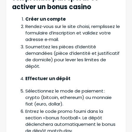
activer un bonus casino
Créer un compte
Rendez‑vous sur le site choisi, remplissez le
formulaire d’inscription et validez votre
adresse e‑mail.
Soumettez les pièces d’identité
demandées (pièce d’identité et justificatif
de domicile) pour lever les limites de
dépôt.
Effectuer un dépôt
Sélectionnez le mode de paiement :
crypto (bitcoin, ethereum) ou monnaie
fiat (euro, dollar).
Entrez le code promo fourni dans la
section « bonus football ». Le dépôt
déclenchera automatiquement le bonus
de dépôt match‑day.