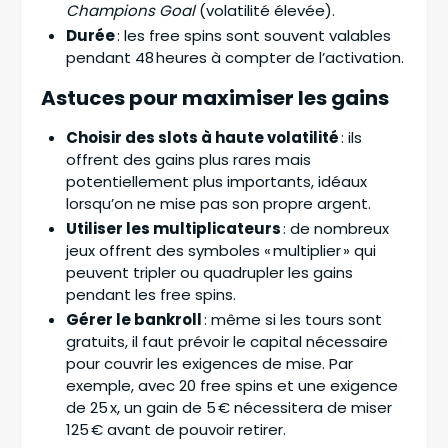
Champions Goal
(volatilité élevée).
Durée
: les free spins sont souvent valables
pendant 48 heures à compter de l’activation.
Astuces pour maximiser les gains
Choisir des slots à haute volatilité
: ils
offrent des gains plus rares mais
potentiellement plus importants, idéaux
lorsqu’on ne mise pas son propre argent.
Utiliser les multiplicateurs
: de nombreux
jeux offrent des symboles « multiplier » qui
peuvent tripler ou quadrupler les gains
pendant les free spins.
Gérer le bankroll
: même si les tours sont
gratuits, il faut prévoir le capital nécessaire
pour couvrir les exigences de mise. Par
exemple, avec 20 free spins et une exigence
de 25 x, un gain de 5 € nécessitera de miser
125 € avant de pouvoir retirer.