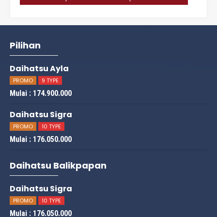
Pilihan
Daihatsu Ayla
PROMO
9 TYPE
Mulai : 174.900.000
Daihatsu Sigra
PROMO
10 TYPE
Mulai : 176.050.000
Daihatsu Balikpapan
Daihatsu Sigra
PROMO
10 TYPE
Mulai : 176.050.000