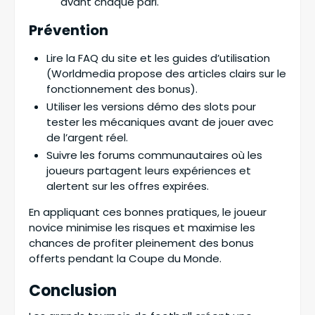
avant chaque pari.
Prévention
Lire la FAQ du site et les guides d’utilisation
(Worldmedia propose des articles clairs sur le
fonctionnement des bonus).
Utiliser les versions démo des slots pour
tester les mécaniques avant de jouer avec
de l’argent réel.
Suivre les forums communautaires où les
joueurs partagent leurs expériences et
alertent sur les offres expirées.
En appliquant ces bonnes pratiques, le joueur
novice minimise les risques et maximise les
chances de profiter pleinement des bonus
offerts pendant la Coupe du Monde.
Conclusion