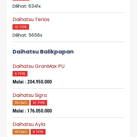
Dilihat: 6341x
Daihatsu Terios
10 TYPE
Dilihat: 5656x
Daihatsu Balikpapan
Daihatsu GranMax PU
9 TYPE
Mulai : 204.950.000
Daihatsu Sigra
PROMO
10 TYPE
Mulai : 176.050.000
Daihatsu Ayla
PROMO
9 TYPE