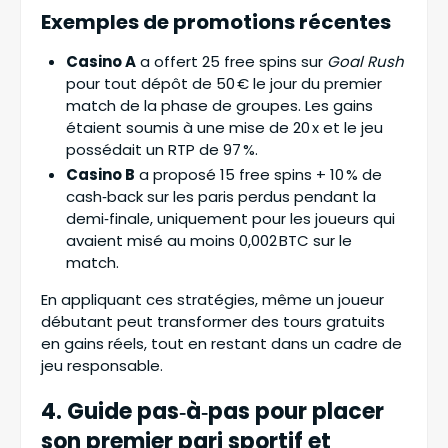
Exemples de promotions récentes
Casino A
a offert 25 free spins sur
Goal Rush
pour tout dépôt de 50 € le jour du premier
match de la phase de groupes. Les gains
étaient soumis à une mise de 20 x et le jeu
possédait un RTP de 97 %.
Casino B
a proposé 15 free spins + 10 % de
cash‑back sur les paris perdus pendant la
demi‑finale, uniquement pour les joueurs qui
avaient misé au moins 0,002 BTC sur le
match.
En appliquant ces stratégies, même un joueur
débutant peut transformer des tours gratuits
en gains réels, tout en restant dans un cadre de
jeu responsable.
4. Guide pas‑à‑pas pour placer
son premier pari sportif et