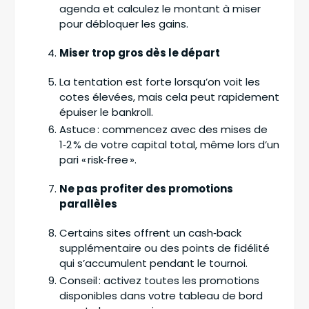
agenda et calculez le montant à miser
pour débloquer les gains.
Miser trop gros dès le départ
La tentation est forte lorsqu’on voit les
cotes élevées, mais cela peut rapidement
épuiser le bankroll.
Astuce : commencez avec des mises de
1‑2 % de votre capital total, même lors d’un
pari « risk‑free ».
Ne pas profiter des promotions
parallèles
Certains sites offrent un cash‑back
supplémentaire ou des points de fidélité
qui s’accumulent pendant le tournoi.
Conseil : activez toutes les promotions
disponibles dans votre tableau de bord