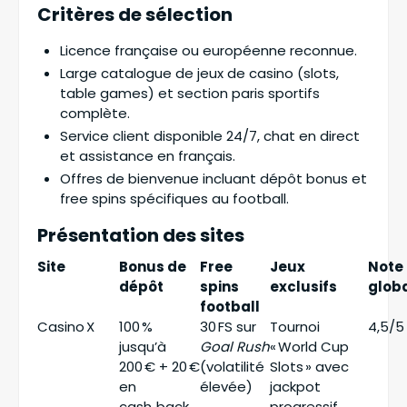
Critères de sélection
Licence française ou européenne reconnue.
Large catalogue de jeux de casino (slots,
table games) et section paris sportifs
complète.
Service client disponible 24/7, chat en direct
et assistance en français.
Offres de bienvenue incluant dépôt bonus et
free spins spécifiques au football.
Présentation des sites
Site
Bonus de
Free
Jeux
Note
dépôt
spins
exclusifs
glob
football
Casino X
100 %
30 FS sur
Tournoi
4,5/5
jusqu’à
Goal Rush
« World Cup
200 € + 20 €
(volatilité
Slots » avec
en
élevée)
jackpot
cash‑back
progressif