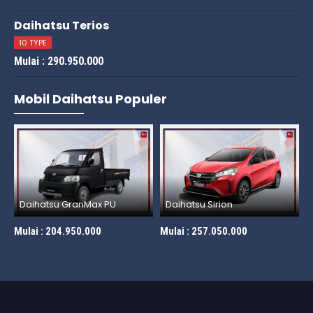
Daihatsu Terios
10 TYPE
Mulai : 290.950.000
Mobil Daihatsu Populer
Daihatsu Sirion
Daihatsu Terios
Mulai :
257.050.000
Mulai :
290.950.000
M