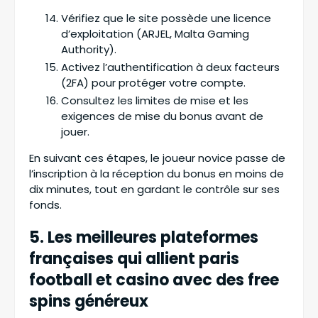
Vérifiez que le site possède une licence
d’exploitation (ARJEL, Malta Gaming
Authority).
Activez l’authentification à deux facteurs
(2FA) pour protéger votre compte.
Consultez les limites de mise et les
exigences de mise du bonus avant de
jouer.
En suivant ces étapes, le joueur novice passe de
l’inscription à la réception du bonus en moins de
dix minutes, tout en gardant le contrôle sur ses
fonds.
5. Les meilleures plateformes
françaises qui allient paris
football et casino avec des free
spins généreux