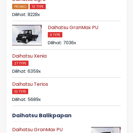
PROMO
10 TYPE
Dilihat: 8228x
Daihatsu GranMax PU
9 TYPE
Dilihat: 7036x
Daihatsu Xenia
27 TYPE
Dilihat: 6359x
Daihatsu Terios
10 TYPE
Dilihat: 5689x
Daihatsu Balikpapan
Daihatsu GranMax PU