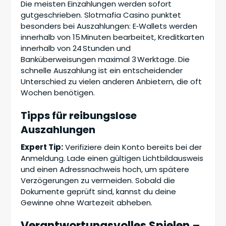
Die meisten Einzahlungen werden sofort
gutgeschrieben. Slotmafia Casino punktet
besonders bei Auszahlungen: E‑Wallets werden
innerhalb von 15 Minuten bearbeitet, Kreditkarten
innerhalb von 24 Stunden und
Banküberweisungen maximal 3 Werktage. Die
schnelle Auszahlung ist ein entscheidender
Unterschied zu vielen anderen Anbietern, die oft
Wochen benötigen.
Tipps für reibungslose
Auszahlungen
Expert Tip:
Verifiziere dein Konto bereits bei der
Anmeldung. Lade einen gültigen Lichtbildausweis
und einen Adressnachweis hoch, um spätere
Verzögerungen zu vermeiden. Sobald die
Dokumente geprüft sind, kannst du deine
Gewinne ohne Wartezeit abheben.
Verantwortungsvolles Spielen –