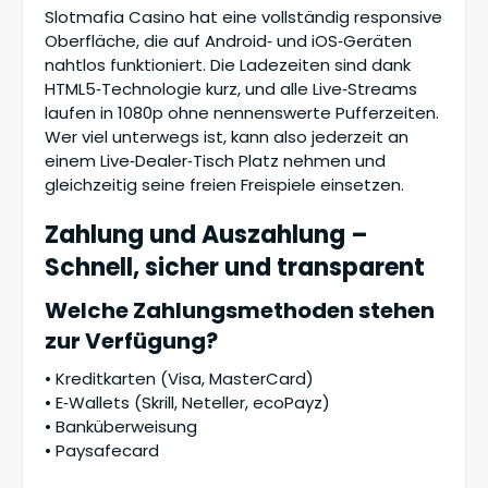
Slotmafia Casino hat eine vollständig responsive
Oberfläche, die auf Android‑ und iOS‑Geräten
nahtlos funktioniert. Die Ladezeiten sind dank
HTML5‑Technologie kurz, und alle Live‑Streams
laufen in 1080p ohne nennenswerte Pufferzeiten.
Wer viel unterwegs ist, kann also jederzeit an
einem Live‑Dealer‑Tisch Platz nehmen und
gleichzeitig seine freien Freispiele einsetzen.
Zahlung und Auszahlung –
Schnell, sicher und transparent
Welche Zahlungsmethoden stehen
zur Verfügung?
• Kreditkarten (Visa, MasterCard)
• E‑Wallets (Skrill, Neteller, ecoPayz)
• Banküberweisung
• Paysafecard