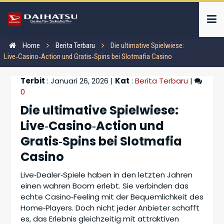
Home
Berita Terbaru
Die ultimative Spielwiese:
Live‑Casino‑Action und Gratis‑Spins bei Slotmafia Casino
Terbit
: Januari 26, 2026 |
Kat
:
Berita Terbaru
|
0
Die ultimative Spielwiese:
Live‑Casino‑Action und
Gratis‑Spins bei Slotmafia
Casino
Live‑Dealer‑Spiele haben in den letzten Jahren
einen wahren Boom erlebt. Sie verbinden das
echte Casino‑Feeling mit der Bequemlichkeit des
Home‑Players. Doch nicht jeder Anbieter schafft
es, das Erlebnis gleichzeitig mit attraktiven