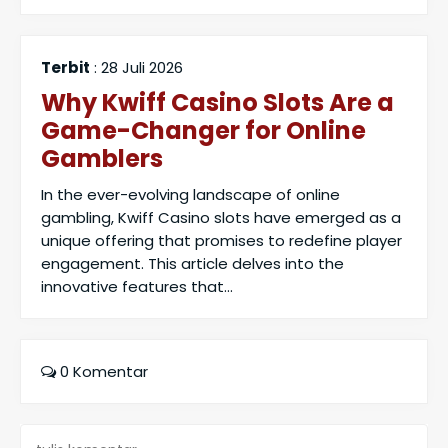
Terbit
: 28 Juli 2026
Why Kwiff Casino Slots Are a
Game-Changer for Online
Gamblers
In the ever-evolving landscape of online
gambling, Kwiff Casino slots have emerged as a
unique offering that promises to redefine player
engagement. This article delves into the
innovative features that...
0 Komentar