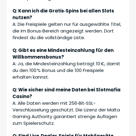
Q: Kann ich die Gratis‑Spins bei allen Slots
nutzen?
A: Die Freispiele gelten nur für ausgewählte Titel,
die im Bonus‑Bereich angezeigt werden. Dort
findest du die vollständige Liste.
Q: Gibt es eine Mindesteinzahlung für den
Willkommensbonus?
A: Ja, die Mindesteinzahlung beträgt 10 €, damit
du den 100 % Bonus und die 100 Freispiele
erhalten kannst.
Q: Wie sicher sind meine Daten bei Slotmafia
Casino?
A: Alle Daten werden mit 256‑Bit‑SSL-
Verschlüsselung geschützt. Die Lizenz der Malta
Gaming Authority garantiert strenge Auflagen
zum Spielerschutz.
Q: Sind Live‑Dealer‑Spiele für Mobilgeräte