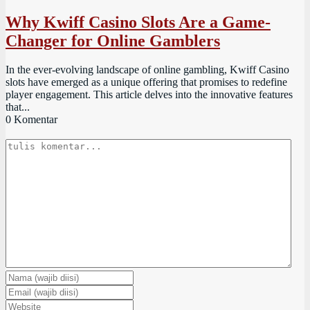
Why Kwiff Casino Slots Are a Game-
Changer for Online Gamblers
In the ever-evolving landscape of online gambling, Kwiff Casino
slots have emerged as a unique offering that promises to redefine
player engagement. This article delves into the innovative features
that...
0 Komentar