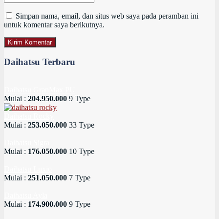
Simpan nama, email, dan situs web saya pada peramban ini
untuk komentar saya berikutnya.
Daihatsu Terbaru
Daihatsu GranMax PU
Mulai :
204.950.000
9 Type
Daihatsu Rocky
Mulai :
253.050.000
33 Type
Daihatsu Sigra
Mulai :
176.050.000
10 Type
Daihatsu Luxio
Mulai :
251.050.000
7 Type
Daihatsu Ayla
Mulai :
174.900.000
9 Type