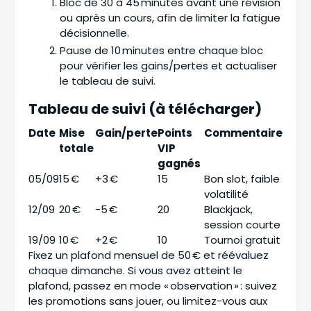
Bloc de 30 à 45 minutes avant une révision
ou après un cours, afin de limiter la fatigue
décisionnelle.
Pause de 10 minutes entre chaque bloc
pour vérifier les gains/pertes et actualiser
le tableau de suivi.
Tableau de suivi (à télécharger)
Date
Mise
Gain/perte
Points
Commentaire
totale
VIP
gagnés
05/09
15 €
+3 €
15
Bon slot, faible
volatilité
12/09
20 €
-5 €
20
Blackjack,
session courte
19/09
10 €
+2 €
10
Tournoi gratuit
Fixez un plafond mensuel de 50 € et réévaluez
chaque dimanche. Si vous avez atteint le
plafond, passez en mode « observation » : suivez
les promotions sans jouer, ou limitez-vous aux