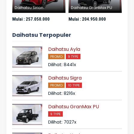
Daihatsu GranMax PU
Daihatsu Sigra
Dai
Mulai :
204.950.000
Mulai :
176.050.000
Mula
Daihatsu Terpopuler
Daihatsu Ayla
PROMO
9 TYPE
Dilihat: 8441x
Daihatsu Sigra
PROMO
10 TYPE
Dilihat: 8216x
Daihatsu GranMax PU
9 TYPE
Dilihat: 7027x