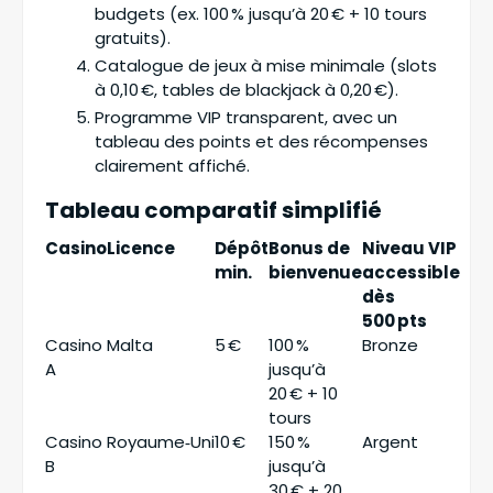
budgets (ex. 100 % jusqu’à 20 € + 10 tours
gratuits).
Catalogue de jeux à mise minimale (slots
à 0,10 €, tables de blackjack à 0,20 €).
Programme VIP transparent, avec un
tableau des points et des récompenses
clairement affiché.
Tableau comparatif simplifié
Casino
Licence
Dépôt
Bonus de
Niveau VIP
min.
bienvenue
accessible
dès
500 pts
Casino
Malta
5 €
100 %
Bronze
A
jusqu’à
20 € + 10
tours
Casino
Royaume‑Uni
10 €
150 %
Argent
B
jusqu’à
30 € + 20