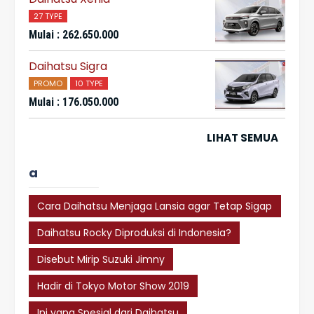
27 TYPE
Mulai : 262.650.000
Daihatsu Sigra
PROMO
10 TYPE
Mulai : 176.050.000
LIHAT SEMUA
a
Cara Daihatsu Menjaga Lansia agar Tetap Sigap
dalam Berkendara
Daihatsu Rocky Diproduksi di Indonesia?
Disebut Mirip Suzuki Jimny
Hadir di Tokyo Motor Show 2019
Ini yang Spesial dari Daihatsu