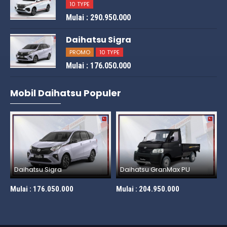
10 TYPE
Mulai : 290.950.000
Daihatsu Sigra
PROMO
10 TYPE
Mulai : 176.050.000
Mobil Daihatsu Populer
Daihatsu GranMax PU
Daihatsu Xenia
Mulai :
204.950.000
Mulai :
262.650.000
M