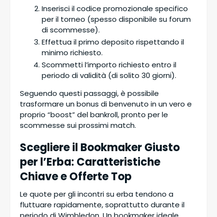
Inserisci il codice promozionale specifico
per il torneo (spesso disponibile su forum
di scommesse).
Effettua il primo deposito rispettando il
minimo richiesto.
Scommetti l’importo richiesto entro il
periodo di validità (di solito 30 giorni).
Seguendo questi passaggi, è possibile
trasformare un bonus di benvenuto in un vero e
proprio “boost” del bankroll, pronto per le
scommesse sui prossimi match.
Scegliere il Bookmaker Giusto
per l’Erba: Caratteristiche
Chiave e Offerte Top
Le quote per gli incontri su erba tendono a
fluttuare rapidamente, soprattutto durante il
periodo di Wimbledon. Un bookmaker ideale