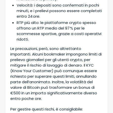
Velocità: i depositi sono confermati in pochi
minuti, e i prelievi possono essere completati
entro 24 ore.
RTP più alto: le piattaforme crypto spesso
offrono un RTP medio del 97 % per le
scommesse sportive, grazie a costi operativi
ridotti.
Le precauzioni, però, sono altrettanto
importanti. Alcuni bookmaker impongono limiti di
prelievo giornalieri per gli utenti crypto, per
mitigare il rischio di lavaggio di denaro. Il KYC
(Know Your Customer) può comunque essere
richiesto per superare questi limiti, annullando
parte dell’anonimato. Inoltre, la volatilità del
valore di Bitcoin può trasformare un bonus di
€500 in un importo significativamente diverso
entro poche ore.
Per gestire questi rischi, è consigliabile: