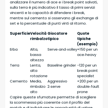
analizzare il numero di ace e i break point salvati,
sulla terra è più indicativo il tasso di primi servizi
vincenti e la capacità di difendere i break,
mentre sul cemento si osservano gli exchange di
set e la percentuale di punti vinti al ritorno.
Superficie
Velocità
Giocatore
Quote
rimbalzo
tipico
tipiche
(esempio)
Erba
Alta,
Serve‑and‑volley
+150 per un
bassa
ace‑heavy
altezza
Terra
Lenta,
Baseline grinder
-120 per un
alta
break‑point
rotazione
specialist
Cemento
Media,
Aggressivo
+200 per un
rimbalzo
2‑serve
double‑fault
alto
prone
Capire queste sfumature permette di scegliere
la scommessa più coerente con il profilo del
match e di individuare le opportunità di valore