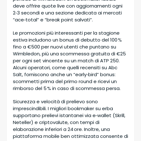
deve offrire quote live con aggiornamenti ogni
2‑3 secondi e una sezione dedicata ai mercati
“ace‑total” e “break point salvati”.
Le promozioni più interessanti per la stagione
estiva includono un bonus di debutto del 100 %
fino a €500 per nuovi utenti che puntano su
Wimbledon, più una scommessa gratuita di €25
per ogni set vincente su un match di ATP 250.
Alcuni operatori, come quelli recensiti su Abc
Salt, forniscono anche un “early‑bird” bonus:
scommetti prima del primo round e ricevi un
rimborso del 5 % in caso di scommessa persa.
Sicurezza e velocità di prelievo sono
imprescindibili. I migliori bookmaker su erba
supportano prelievi istantanei via e‑wallet (Skrill,
Neteller) e criptovalute, con tempi di
elaborazione inferiori a 24 ore. Inoltre, una
piattaforma mobile ben ottimizzata consente di