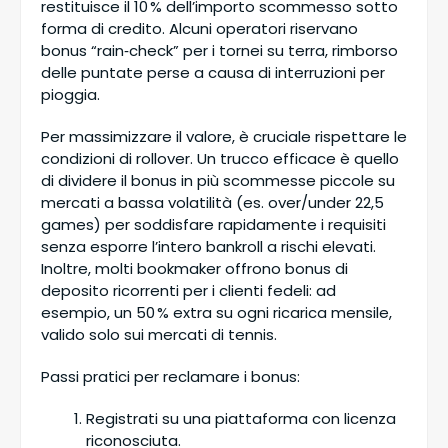
restituisce il 10 % dell’importo scommesso sotto
forma di credito. Alcuni operatori riservano
bonus “rain‑check” per i tornei su terra, rimborso
delle puntate perse a causa di interruzioni per
pioggia.
Per massimizzare il valore, è cruciale rispettare le
condizioni di rollover. Un trucco efficace è quello
di dividere il bonus in più scommesse piccole su
mercati a bassa volatilità (es. over/under 22,5
games) per soddisfare rapidamente i requisiti
senza esporre l’intero bankroll a rischi elevati.
Inoltre, molti bookmaker offrono bonus di
deposito ricorrenti per i clienti fedeli: ad
esempio, un 50 % extra su ogni ricarica mensile,
valido solo sui mercati di tennis.
Passi pratici per reclamare i bonus:
Registrati su una piattaforma con licenza
riconosciuta.