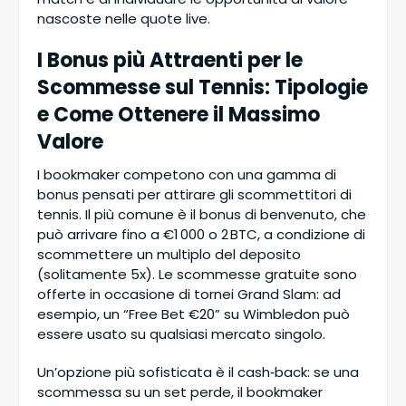
nascoste nelle quote live.
I Bonus più Attraenti per le
Scommesse sul Tennis: Tipologie
e Come Ottenere il Massimo
Valore
I bookmaker competono con una gamma di
bonus pensati per attirare gli scommettitori di
tennis. Il più comune è il bonus di benvenuto, che
può arrivare fino a €1 000 o 2 BTC, a condizione di
scommettere un multiplo del deposito
(solitamente 5x). Le scommesse gratuite sono
offerte in occasione di tornei Grand Slam: ad
esempio, un “Free Bet €20” su Wimbledon può
essere usato su qualsiasi mercato singolo.
Un’opzione più sofisticata è il cash‑back: se una
scommessa su un set perde, il bookmaker