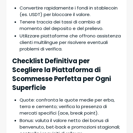
Convertire rapidamente i fondi in stablecoin
(es. USDT) per bloccare il valore.
Tenere traccia dei tassi di cambio al
momento del deposito e del prelievo.
Utilizzare piattaforme che offrono assistenza
clienti multilingue per risolvere eventuali
problemi di verifica.
Checklist Definitiva per
Scegliere la Piattaforma di
Scommesse Perfetta per Ogni
Superficie
Quote: confronta le quote medie per erba,
terra e cemento; verifica la presenza di
mercati specifici (ace, break point).
Bonus: valuta il valore netto dei bonus di
benvenuto, bet‑back e promozioni stagionali;