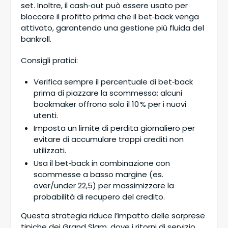
set. Inoltre, il cash‑out può essere usato per
bloccare il profitto prima che il bet‑back venga
attivato, garantendo una gestione più fluida del
bankroll.
Consigli pratici:
Verifica sempre il percentuale di bet‑back
prima di piazzare la scommessa; alcuni
bookmaker offrono solo il 10 % per i nuovi
utenti.
Imposta un limite di perdita giornaliero per
evitare di accumulare troppi crediti non
utilizzati.
Usa il bet‑back in combinazione con
scommesse a basso margine (es.
over/under 22,5) per massimizzare la
probabilità di recupero del credito.
Questa strategia riduce l’impatto delle sorprese
tipiche dei Grand Slam, dove i ritorni di servizio