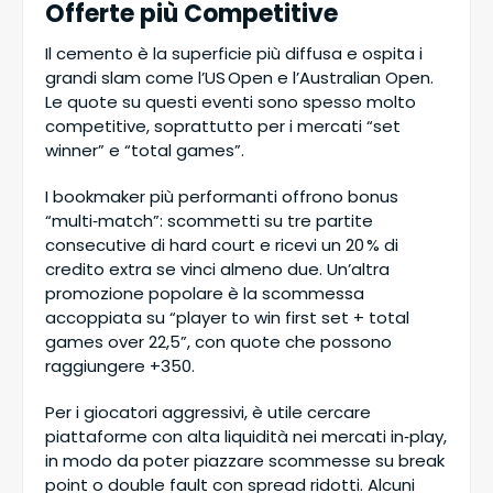
Offerte più Competitive
Il cemento è la superficie più diffusa e ospita i
grandi slam come l’US Open e l’Australian Open.
Le quote su questi eventi sono spesso molto
competitive, soprattutto per i mercati “set
winner” e “total games”.
I bookmaker più performanti offrono bonus
“multi‑match”: scommetti su tre partite
consecutive di hard court e ricevi un 20 % di
credito extra se vinci almeno due. Un’altra
promozione popolare è la scommessa
accoppiata su “player to win first set + total
games over 22,5”, con quote che possono
raggiungere +350.
Per i giocatori aggressivi, è utile cercare
piattaforme con alta liquidità nei mercati in‑play,
in modo da poter piazzare scommesse su break
point o double fault con spread ridotti. Alcuni