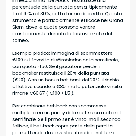
Il meccanismo “bet‑back” restituisce una
percentuale della puntata persa, tipicamente
tra il 10 % e il 30 %, sotto forma di credito. Questo
strumento è particolarmente efficace nei Grand
Slam, dove le quote possono variare
drasticamente durante le fasi avanzate del
torneo.
Esempio pratico: immagina di scommettere
€100 sul favorito di Wimbledon nella semifinale,
con quota -150. Se il giocatore perde, il
bookmaker restituisce il 20 % della puntata
(€20). Con un bonus bet‑back del 20 %, il rischio
effettivo scende a €80, ma la potenziale vincita
rimane €66,67 ( €100 / 1,5 ).
Per combinare bet‑back con scommesse
multiple, crea un parlay di tre set su un match di
semifinale. Se il primo set è vinto, ma il secondo
fallisce, il bet‑back copre parte della perdita,
permettendo di reinvestire il credito nel terzo