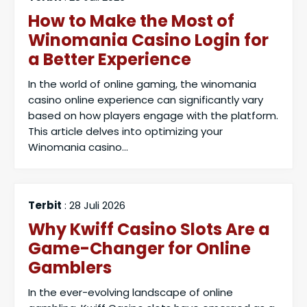
How to Make the Most of
Winomania Casino Login for
a Better Experience
In the world of online gaming, the winomania
casino online experience can significantly vary
based on how players engage with the platform.
This article delves into optimizing your
Winomania casino...
Terbit
: 28 Juli 2026
Why Kwiff Casino Slots Are a
Game-Changer for Online
Gamblers
In the ever-evolving landscape of online