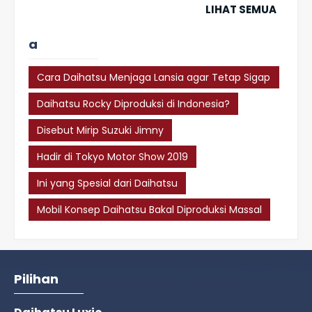
LIHAT SEMUA
a
Cara Daihatsu Menjaga Lansia agar Tetap Sigap
dalam Berkendara
Daihatsu Rocky Diproduksi di Indonesia?
Disebut Mirip Suzuki Jimny
Hadir di Tokyo Motor Show 2019
Ini yang Spesial dari Daihatsu
Mobil Konsep Daihatsu Bakal Diproduksi Massal
Pilihan