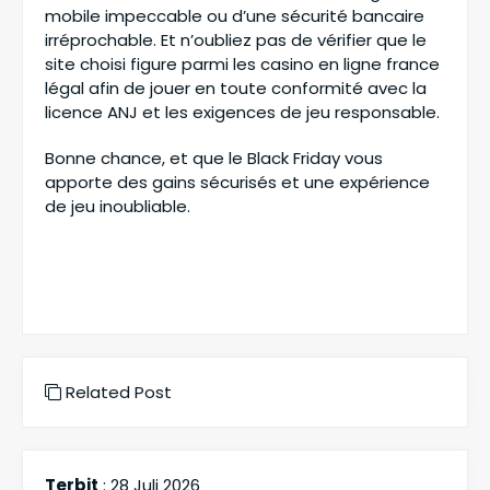
mobile impeccable ou d’une sécurité bancaire
irréprochable. Et n’oubliez pas de vérifier que le
site choisi figure parmi les casino en ligne france
légal afin de jouer en toute conformité avec la
licence ANJ et les exigences de jeu responsable.
Bonne chance, et que le Black Friday vous
apporte des gains sécurisés et une expérience
de jeu inoubliable.
Related Post
Terbit
: 28 Juli 2026