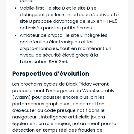
perte.
Mobile‑first : le site B et le site D se
distinguent par leurs interfaces réactives. Le
site B propose davantage de jeux en HTML5
optimisés pour les petits écrans.
Amateur de crypto : le site E intègre les
portefeuilles électroniques et les
crypto‑monnaies, tout en maintenant un
niveau de sécurité élevé grâce à la
tokenisation SHA‑256.
Perspectives d’évolution
Les prochains cycles de Black Friday verront
probablement l’émergence du WebAssembly
(Wasm) pour pousser encore plus loin les
performances graphiques, en permettant
d’exécuter du code presque natif dans le
navigateur. L’intelligence artificielle jouera
également un rôle majeur, notamment pour la
détection en temps réel des fraudes de