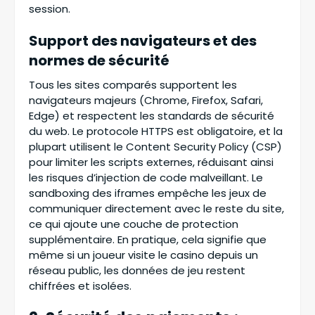
session.
Support des navigateurs et des
normes de sécurité
Tous les sites comparés supportent les
navigateurs majeurs (Chrome, Firefox, Safari,
Edge) et respectent les standards de sécurité
du web. Le protocole HTTPS est obligatoire, et la
plupart utilisent le Content Security Policy (CSP)
pour limiter les scripts externes, réduisant ainsi
les risques d’injection de code malveillant. Le
sandboxing des iframes empêche les jeux de
communiquer directement avec le reste du site,
ce qui ajoute une couche de protection
supplémentaire. En pratique, cela signifie que
même si un joueur visite le casino depuis un
réseau public, les données de jeu restent
chiffrées et isolées.