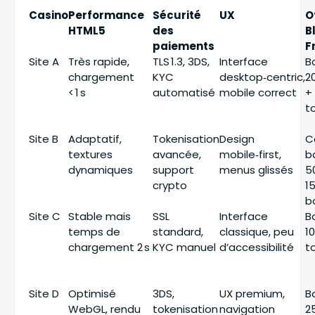
Casino
Performance
Sécurité
UX
O
HTML5
des
B
paiements
F
Site A
Très rapide,
TLS 1.3, 3DS,
Interface
B
chargement
KYC
desktop‑centric,
2
< 1 s
automatisé
mobile correct
+
t
Site B
Adaptatif,
Tokenisation
Design
C
textures
avancée,
mobile‑first,
b
dynamiques
support
menus glissés
5
crypto
1
b
Site C
Stable mais
SSL
Interface
B
temps de
standard,
classique, peu
1
chargement 2 s
KYC manuel
d’accessibilité
t
Site D
Optimisé
3DS,
UX premium,
B
WebGL, rendu
tokenisation
navigation
2