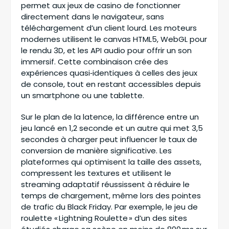
permet aux jeux de casino de fonctionner
directement dans le navigateur, sans
téléchargement d’un client lourd. Les moteurs
modernes utilisent le canvas HTML5, WebGL pour
le rendu 3D, et les API audio pour offrir un son
immersif. Cette combinaison crée des
expériences quasi‑identiques à celles des jeux
de console, tout en restant accessibles depuis
un smartphone ou une tablette.
Sur le plan de la latence, la différence entre un
jeu lancé en 1,2 seconde et un autre qui met 3,5
secondes à charger peut influencer le taux de
conversion de manière significative. Les
plateformes qui optimisent la taille des assets,
compressent les textures et utilisent le
streaming adaptatif réussissent à réduire le
temps de chargement, même lors des pointes
de trafic du Black Friday. Par exemple, le jeu de
roulette « Lightning Roulette » d’un des sites