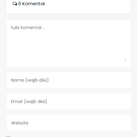
0 Komentar