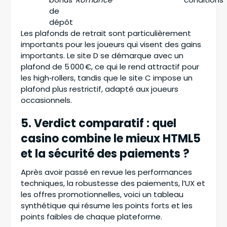
de
dépôt
Les plafonds de retrait sont particulièrement
importants pour les joueurs qui visent des gains
importants. Le site D se démarque avec un
plafond de 5 000 €, ce qui le rend attractif pour
les high‑rollers, tandis que le site C impose un
plafond plus restrictif, adapté aux joueurs
occasionnels.
5. Verdict comparatif : quel
casino combine le mieux HTML5
et la sécurité des paiements ?
Après avoir passé en revue les performances
techniques, la robustesse des paiements, l’UX et
les offres promotionnelles, voici un tableau
synthétique qui résume les points forts et les
points faibles de chaque plateforme.