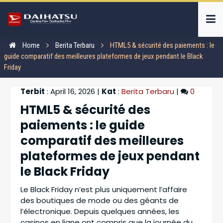
Home
Berita Terbaru
HTML5 & sécurité des paiements : le
guide comparatif des meilleures plateformes de jeux pendant le Black
Friday
Terbit
: April 16, 2026 |
Kat
:
Berita Terbaru
|
0
HTML5 & sécurité des
paiements : le guide
comparatif des meilleures
plateformes de jeux pendant
le Black Friday
Le Black Friday n’est plus uniquement l’affaire
des boutiques de mode ou des géants de
l’électronique. Depuis quelques années, les
casinos en ligne ont compris que la journée du