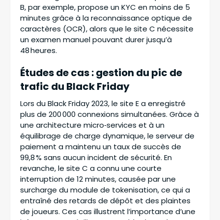
B, par exemple, propose un KYC en moins de 5
minutes grâce à la reconnaissance optique de
caractères (OCR), alors que le site C nécessite
un examen manuel pouvant durer jusqu’à
48 heures.
Études de cas : gestion du pic de
trafic du Black Friday
Lors du Black Friday 2023, le site E a enregistré
plus de 200 000 connexions simultanées. Grâce à
une architecture micro‑services et à un
équilibrage de charge dynamique, le serveur de
paiement a maintenu un taux de succès de
99,8 % sans aucun incident de sécurité. En
revanche, le site C a connu une courte
interruption de 12 minutes, causée par une
surcharge du module de tokenisation, ce qui a
entraîné des retards de dépôt et des plaintes
de joueurs. Ces cas illustrent l’importance d’une