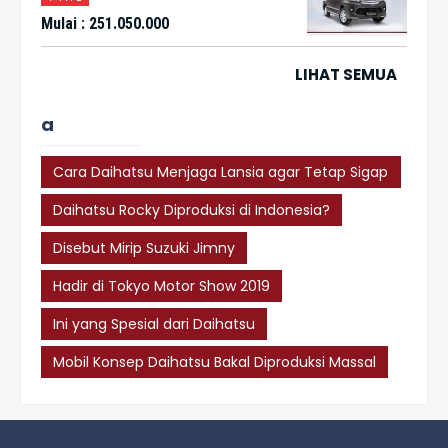
Mulai : 251.050.000
LIHAT SEMUA
a
Cara Daihatsu Menjaga Lansia agar Tetap Sigap
dalam Berkendara
Daihatsu Rocky Diproduksi di Indonesia?
Disebut Mirip Suzuki Jimny
Hadir di Tokyo Motor Show 2019
Ini yang Spesial dari Daihatsu
Mobil Konsep Daihatsu Bakal Diproduksi Massal