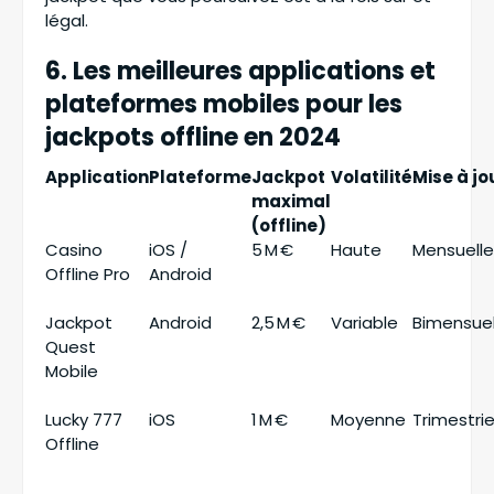
légal.
6. Les meilleures applications et
plateformes mobiles pour les
jackpots offline en 2024
Application
Plateforme
Jackpot
Volatilité
Mise à jo
maximal
(offline)
Casino
iOS /
5 M €
Haute
Mensuelle
Offline Pro
Android
Jackpot
Android
2,5 M €
Variable
Bimensuel
Quest
Mobile
Lucky 777
iOS
1 M €
Moyenne
Trimestrie
Offline