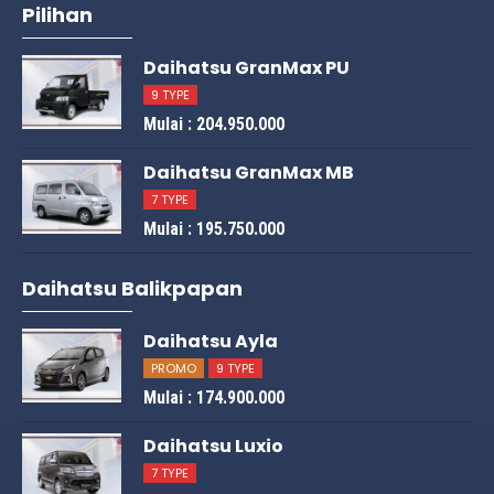
Pilihan
Daihatsu GranMax PU
9 TYPE
Mulai : 204.950.000
Daihatsu GranMax MB
7 TYPE
Mulai : 195.750.000
Daihatsu Balikpapan
Daihatsu Ayla
PROMO
9 TYPE
Mulai : 174.900.000
Daihatsu Luxio
7 TYPE