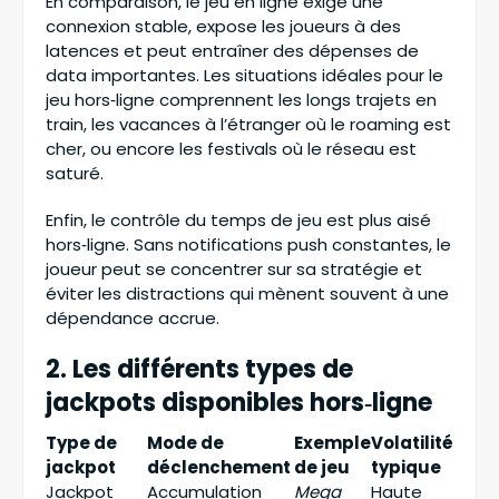
En comparaison, le jeu en ligne exige une
connexion stable, expose les joueurs à des
latences et peut entraîner des dépenses de
data importantes. Les situations idéales pour le
jeu hors‑ligne comprennent les longs trajets en
train, les vacances à l’étranger où le roaming est
cher, ou encore les festivals où le réseau est
saturé.
Enfin, le contrôle du temps de jeu est plus aisé
hors‑ligne. Sans notifications push constantes, le
joueur peut se concentrer sur sa stratégie et
éviter les distractions qui mènent souvent à une
dépendance accrue.
2. Les différents types de
jackpots disponibles hors‑ligne
Type de
Mode de
Exemple
Volatilité
jackpot
déclenchement
de jeu
typique
Jackpot
Accumulation
Mega
Haute