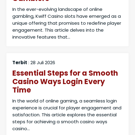
In the ever-evolving landscape of online
gambling, Kwiff Casino slots have emerged as a
unique offering that promises to redefine player
engagement. This article delves into the
innovative features that...
Terbit
: 28 Juli 2026
Essential Steps for a Smooth
Casino Ways Login Every
Time
In the world of online gaming, a seamless login
experience is crucial for player engagement and
satisfaction. This article explores the essential
steps for achieving a smooth casino ways
casino...