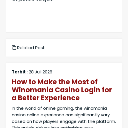
Related Post
Terbit
: 28 Juli 2026
How to Make the Most of
Winomania Casino Login for
a Better Experience
In the world of online gaming, the winomania
casino online experience can significantly vary
based on how players engage with the platform.
This article delves into optimizing your