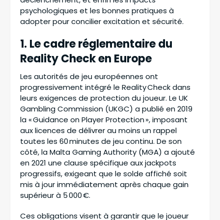
psychologiques et les bonnes pratiques à
adopter pour concilier excitation et sécurité.
1. Le cadre réglementaire du
Reality Check en Europe
Les autorités de jeu européennes ont
progressivement intégré le Reality Check dans
leurs exigences de protection du joueur. Le UK
Gambling Commission (UKGC) a publié en 2019
la « Guidance on Player Protection », imposant
aux licences de délivrer au moins un rappel
toutes les 60 minutes de jeu continu. De son
côté, la Malta Gaming Authority (MGA) a ajouté
en 2021 une clause spécifique aux jackpots
progressifs, exigeant que le solde affiché soit
mis à jour immédiatement après chaque gain
supérieur à 5 000 €.
Ces obligations visent à garantir que le joueur