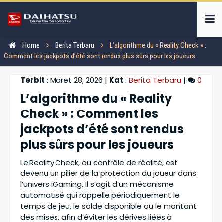
Home
Berita Terbaru
L’algorithme du « Reality Check » :
Comment les jackpots d’été sont rendus plus sûrs pour les joueurs
Terbit
: Maret 28, 2026 |
Kat
:
Berita Terbaru
|
0
L’algorithme du « Reality
Check » : Comment les
jackpots d’été sont rendus
plus sûrs pour les joueurs
Le Reality Check, ou contrôle de réalité, est
devenu un pilier de la protection du joueur dans
l’univers iGaming. Il s’agit d’un mécanisme
automatisé qui rappelle périodiquement le
temps de jeu, le solde disponible ou le montant
des mises, afin d’éviter les dérives liées à