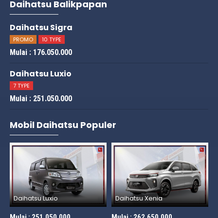
Daihatsu Balikpapan
Daihatsu Sigra
PROMO
10 TYPE
Mulai : 176.050.000
Daihatsu Luxio
7 TYPE
Mulai : 251.050.000
Mobil Daihatsu Populer
Daihatsu Xenia
Daihatsu Sirion
Mulai :
262.650.000
Mulai :
257.050.000