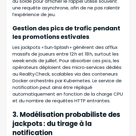
du solde pour afficher le rappel utilise souvent
une requête asynchrone, afin de ne pas ralentir
l’expérience de jeu.
Gestion des pics de trafic pendant
les promotions estivales
Les jackpots « Sun‑Splash » génèrent des afflux
massifs de joueurs entre 12 h et 18 h, surtout les
week‑ends de juillet. Pour absorber ces pics, les
opérateurs déploient des micro‑services dédiés
au Reality Check, scalables via des conteneurs
Docker orchestrés par Kubernetes. Le service de
notification peut ainsi être répliqué
automatiquement en fonction de la charge CPU
et du nombre de requêtes HTTP entrantes.
3. Modélisation probabiliste des
jackpots : du tirage à la
notification