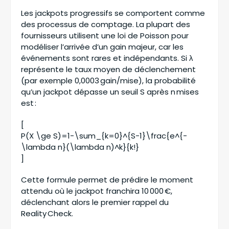
Les jackpots progressifs se comportent comme
des processus de comptage. La plupart des
fournisseurs utilisent une loi de Poisson pour
modéliser l’arrivée d’un gain majeur, car les
événements sont rares et indépendants. Si λ
représente le taux moyen de déclenchement
(par exemple 0,0003 gain/mise), la probabilité
qu’un jackpot dépasse un seuil S après n mises
est :
[
P(X \ge S)=1-\sum_{k=0}^{S-1}\frac{e^{-
\lambda n}(\lambda n)^k}{k!}
]
Cette formule permet de prédire le moment
attendu où le jackpot franchira 10 000 €,
déclenchant alors le premier rappel du
Reality Check.