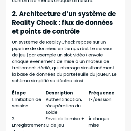
conformité menés chaque trimestre.
2. Architecture d’un système de
Reality Check : flux de données
et points de contrôle
Un système de Reality Check repose sur un
pipeline de données en temps réel. Le serveur
de jeu (par exemple un slot vidéo) envoie
chaque événement de mise à un moteur de
traitement dédié, qui interroge simultanément
la base de données du portefeuille du joueur. Le
schéma simplifié se décline ainsi :
Étape
Description
Fréquence
1. Initiation de
Authentification,
1×/session
session
récupération du
solde
2.
Envoi de la mise +
À chaque
Enregistrement
ID de jeu
mise