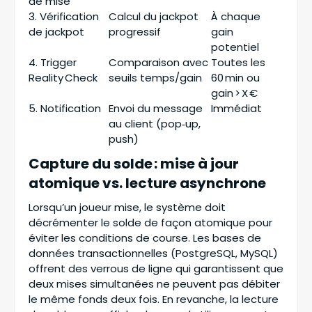
de mise
3. Vérification
Calcul du jackpot
À chaque
de jackpot
progressif
gain
potentiel
4. Trigger
Comparaison avec
Toutes les
Reality Check
seuils temps/gain
60 min ou
gain > X €
5. Notification
Envoi du message
Immédiat
au client (pop‑up,
push)
Capture du solde : mise à jour
atomique vs. lecture asynchrone
Lorsqu’un joueur mise, le système doit
décrémenter le solde de façon atomique pour
éviter les conditions de course. Les bases de
données transactionnelles (PostgreSQL, MySQL)
offrent des verrous de ligne qui garantissent que
deux mises simultanées ne peuvent pas débiter
le même fonds deux fois. En revanche, la lecture