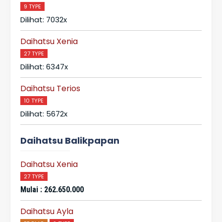
9 TYPE
Dilihat: 7032x
Daihatsu Xenia
27 TYPE
Dilihat: 6347x
Daihatsu Terios
10 TYPE
Dilihat: 5672x
Daihatsu Balikpapan
Daihatsu Xenia
27 TYPE
Mulai : 262.650.000
Daihatsu Ayla