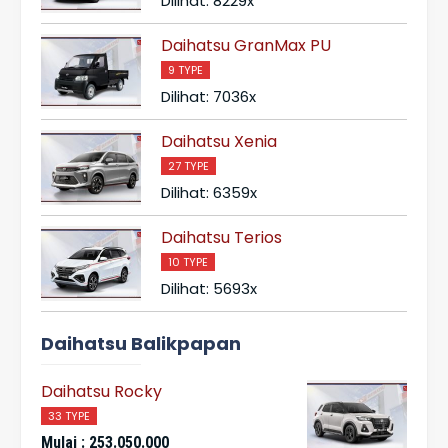
Dilihat: 8229x
Daihatsu GranMax PU
9 TYPE
Dilihat: 7036x
Daihatsu Xenia
27 TYPE
Dilihat: 6359x
Daihatsu Terios
10 TYPE
Dilihat: 5693x
Daihatsu Balikpapan
Daihatsu Rocky
33 TYPE
Mulai : 253.050.000