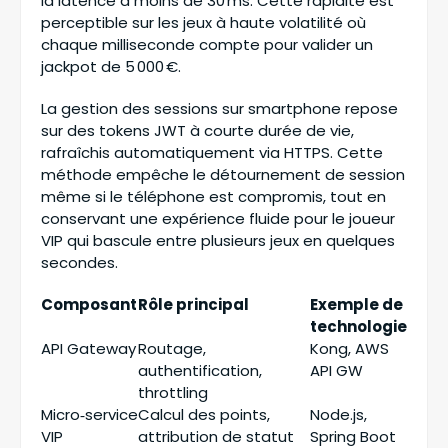
la latence à moins de 30 ms. Cette rapidité est
perceptible sur les jeux à haute volatilité où
chaque milliseconde compte pour valider un
jackpot de 5 000 €.
La gestion des sessions sur smartphone repose
sur des tokens JWT à courte durée de vie,
rafraîchis automatiquement via HTTPS. Cette
méthode empêche le détournement de session
même si le téléphone est compromis, tout en
conservant une expérience fluide pour le joueur
VIP qui bascule entre plusieurs jeux en quelques
secondes.
Composant
Rôle principal
Exemple de
technologie
API Gateway
Routage,
Kong, AWS
authentification,
API GW
throttling
Micro‑service
Calcul des points,
Node.js,
VIP
attribution de statut
Spring Boot