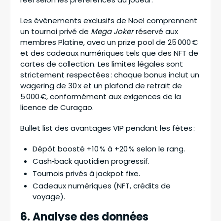
Les événements exclusifs de Noël comprennent
un tournoi privé de
Mega Joker
réservé aux
membres Platine, avec un prize pool de 25 000 €
et des cadeaux numériques tels que des NFT de
cartes de collection. Les limites légales sont
strictement respectées : chaque bonus inclut un
wagering de 30 x et un plafond de retrait de
5 000 €, conformément aux exigences de la
licence de Curaçao.
Bullet list des avantages VIP pendant les fêtes :
Dépôt boosté +10 % à +20 % selon le rang.
Cash‑back quotidien progressif.
Tournois privés à jackpot fixe.
Cadeaux numériques (NFT, crédits de
voyage).
6. Analyse des données