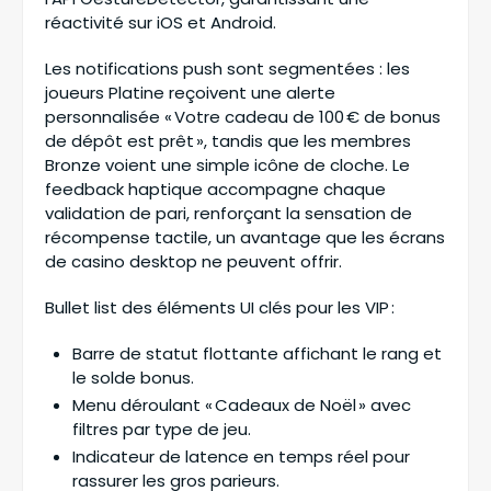
réactivité sur iOS et Android.
Les notifications push sont segmentées : les
joueurs Platine reçoivent une alerte
personnalisée « Votre cadeau de 100 € de bonus
de dépôt est prêt », tandis que les membres
Bronze voient une simple icône de cloche. Le
feedback haptique accompagne chaque
validation de pari, renforçant la sensation de
récompense tactile, un avantage que les écrans
de casino desktop ne peuvent offrir.
Bullet list des éléments UI clés pour les VIP :
Barre de statut flottante affichant le rang et
le solde bonus.
Menu déroulant « Cadeaux de Noël » avec
filtres par type de jeu.
Indicateur de latence en temps réel pour
rassurer les gros parieurs.