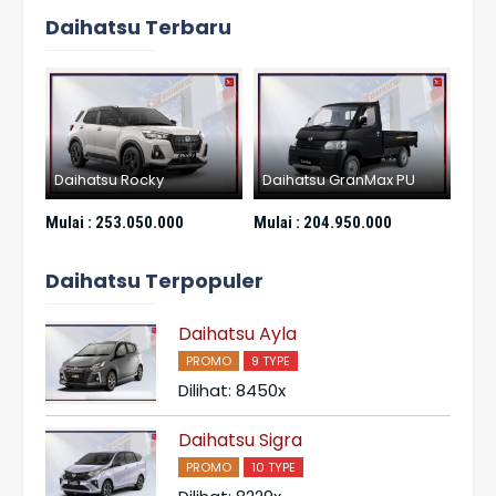
Daihatsu Terbaru
 Rocky
Daihatsu GranMax PU
Daihatsu Terios
.050.000
Mulai :
204.950.000
Mulai :
290.950.000
Daihatsu Terpopuler
Daihatsu Ayla
PROMO
9 TYPE
Dilihat: 8450x
Daihatsu Sigra
PROMO
10 TYPE