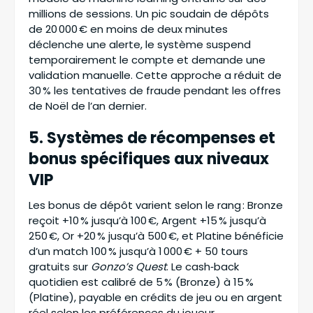
millions de sessions. Un pic soudain de dépôts
de 20 000 € en moins de deux minutes
déclenche une alerte, le système suspend
temporairement le compte et demande une
validation manuelle. Cette approche a réduit de
30 % les tentatives de fraude pendant les offres
de Noël de l’an dernier.
5. Systèmes de récompenses et
bonus spécifiques aux niveaux
VIP
Les bonus de dépôt varient selon le rang : Bronze
reçoit +10 % jusqu’à 100 €, Argent +15 % jusqu’à
250 €, Or +20 % jusqu’à 500 €, et Platine bénéficie
d’un match 100 % jusqu’à 1 000 € + 50 tours
gratuits sur
Gonzo’s Quest
. Le cash‑back
quotidien est calibré de 5 % (Bronze) à 15 %
(Platine), payable en crédits de jeu ou en argent
réel selon les préférences du joueur.