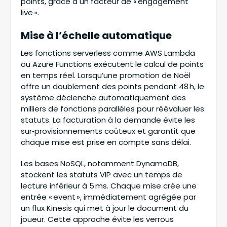
points, grâce à un facteur de « engagement
live ».
Mise à l’échelle automatique
Les fonctions serverless comme AWS Lambda
ou Azure Functions exécutent le calcul de points
en temps réel. Lorsqu’une promotion de Noël
offre un doublement des points pendant 48 h, le
système déclenche automatiquement des
milliers de fonctions parallèles pour réévaluer les
statuts. La facturation à la demande évite les
sur‑provisionnements coûteux et garantit que
chaque mise est prise en compte sans délai.
Les bases NoSQL, notamment DynamoDB,
stockent les statuts VIP avec un temps de
lecture inférieur à 5 ms. Chaque mise crée une
entrée « event », immédiatement agrégée par
un flux Kinesis qui met à jour le document du
joueur. Cette approche évite les verrous