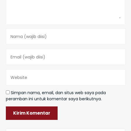
Simpan nama, email, dan situs web saya pada
peramban ini untuk komentar saya berikutnya.