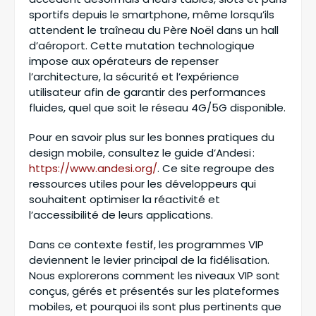
sportifs depuis le smartphone, même lorsqu’ils
attendent le traîneau du Père Noël dans un hall
d’aéroport. Cette mutation technologique
impose aux opérateurs de repenser
l’architecture, la sécurité et l’expérience
utilisateur afin de garantir des performances
fluides, quel que soit le réseau 4G/5G disponible.
Pour en savoir plus sur les bonnes pratiques du
design mobile, consultez le guide d’Andesi :
https://www.andesi.org/
. Ce site regroupe des
ressources utiles pour les développeurs qui
souhaitent optimiser la réactivité et
l’accessibilité de leurs applications.
Dans ce contexte festif, les programmes VIP
deviennent le levier principal de la fidélisation.
Nous explorerons comment les niveaux VIP sont
conçus, gérés et présentés sur les plateformes
mobiles, et pourquoi ils sont plus pertinents que