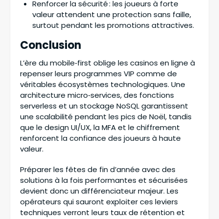
Renforcer la sécurité : les joueurs à forte
valeur attendent une protection sans faille,
surtout pendant les promotions attractives.
Conclusion
L’ère du mobile‑first oblige les casinos en ligne à
repenser leurs programmes VIP comme de
véritables écosystèmes technologiques. Une
architecture micro‑services, des fonctions
serverless et un stockage NoSQL garantissent
une scalabilité pendant les pics de Noël, tandis
que le design UI/UX, la MFA et le chiffrement
renforcent la confiance des joueurs à haute
valeur.
Préparer les fêtes de fin d’année avec des
solutions à la fois performantes et sécurisées
devient donc un différenciateur majeur. Les
opérateurs qui sauront exploiter ces leviers
techniques verront leurs taux de rétention et