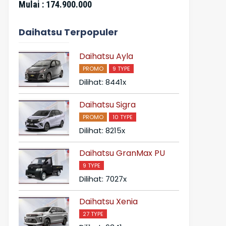
Mulai :
174.900.000
Daihatsu Terpopuler
Daihatsu Ayla
PROMO
9 TYPE
Dilihat: 8441x
Daihatsu Sigra
PROMO
10 TYPE
Dilihat: 8215x
Daihatsu GranMax PU
9 TYPE
Dilihat: 7027x
Daihatsu Xenia
27 TYPE