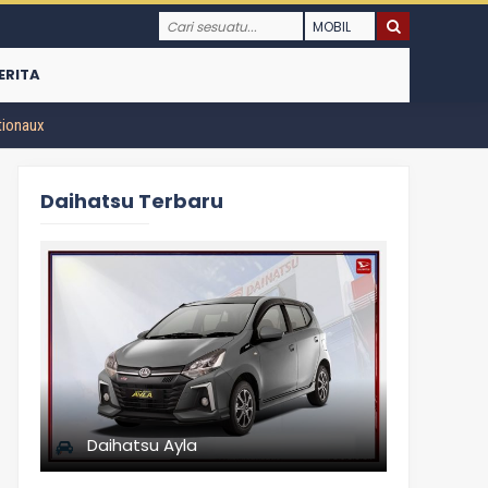
ERITA
tionaux
Daihatsu Terbaru
Daih
Mulai :
253
Daihatsu Ayla