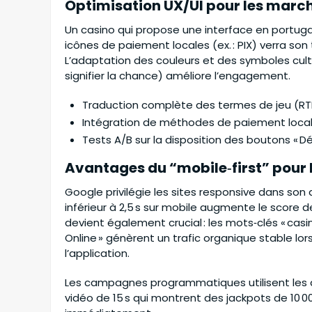
Optimisation UX/UI pour les marc
Un casino qui propose une interface en portugai
icônes de paiement locales (ex. : PIX) verra s
L’adaptation des couleurs et des symboles cultu
signifier la chance) améliore l’engagement.
Traduction complète des termes de jeu (RTP,
Intégration de méthodes de paiement local
Tests A/B sur la disposition des boutons « D
Avantages du “mobile‑first” pour le
Google privilégie les sites responsive dans s
inférieur à 2,5 s sur mobile augmente le score de
devient également crucial : les mots‑clés « casin
Online » génèrent un trafic organique stable lors
l’application.
Les campagnes programmatiques utilisent les 
vidéo de 15 s qui montrent des jackpots de 10 00