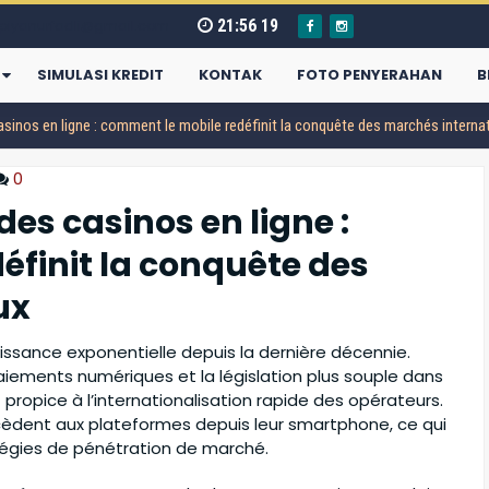
21
:
56
20
piyanurfadli@gmail.com
SIMULASI KREDIT
KONTAK
FOTO PENYERAHAN
B
sinos en ligne : comment le mobile redéfinit la conquête des marchés interna
0
es casinos en ligne :
Daihatsu Xenia
finit la conquête des
Mulai :
262.650.000
ux
issance exponentielle depuis la dernière décennie.
aiements numériques et la législation plus souple dans
 propice à l’internationalisation rapide des opérateurs.
ccèdent aux plateformes depuis leur smartphone, ce qui
atégies de pénétration de marché.