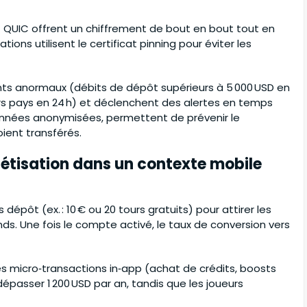
 et QUIC offrent un chiffrement de bout en bout tout en
ions utilisent le certificat pinning pour éviter les
s anormaux (débits de dépôt supérieurs à 5 000 USD en
rs pays en 24 h) et déclenchent des alertes en temps
données anonymisées, permettent de prévenir le
ient transférés.
étisation dans un contexte mobile
pôt (ex. : 10 € ou 20 tours gratuits) pour attirer les
nds. Une fois le compte activé, le taux de conversion vers
 les micro‑transactions in‑app (achat de crédits, boosts
 dépasser 1 200 USD par an, tandis que les joueurs