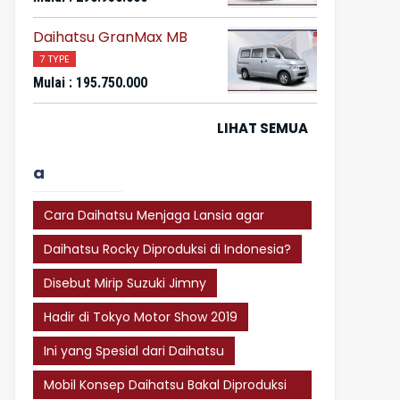
Daihatsu GranMax MB
7 TYPE
Mulai : 195.750.000
LIHAT SEMUA
a
Cara Daihatsu Menjaga Lansia agar
Tetap Sigap dalam Berkendara
Daihatsu Rocky Diproduksi di Indonesia?
Disebut Mirip Suzuki Jimny
Hadir di Tokyo Motor Show 2019
Ini yang Spesial dari Daihatsu
Mobil Konsep Daihatsu Bakal Diproduksi