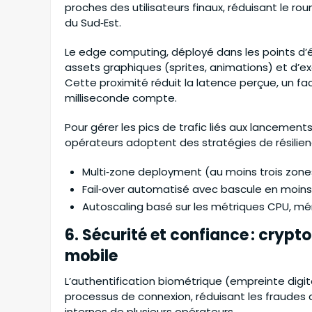
proches des utilisateurs finaux, réduisant le r
du Sud‑Est.
Le edge computing, déployé dans les points d’
assets graphiques (sprites, animations) et d’e
Cette proximité réduit la latence perçue, un fac
milliseconde compte.
Pour gérer les pics de trafic liés aux lancement
opérateurs adoptent des stratégies de résilien
Multi‑zone deployment (au moins trois zones
Fail‑over automatisé avec bascule en moins 
Autoscaling basé sur les métriques CPU, mém
6. Sécurité et confiance : crypt
mobile
L’authentification biométrique (empreinte digi
processus de connexion, réduisant les fraudes d
internes de plusieurs opérateurs.