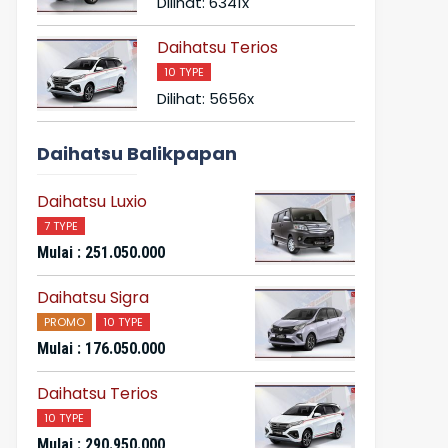
Dilihat: 6341x
Daihatsu Terios
10 TYPE
Dilihat: 5656x
Daihatsu Balikpapan
Daihatsu Luxio
7 TYPE
Mulai : 251.050.000
Daihatsu Sigra
PROMO
10 TYPE
Mulai : 176.050.000
Daihatsu Terios
10 TYPE
Mulai : 290.950.000