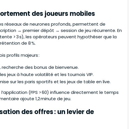
portement des joueurs mobiles
 les réseaux de neurones profonds, permettent de
nscription → premier dépôt → session de jeu récurrente. En
attente > 3 s), les opérateurs peuvent hypothéser que la
rétention de 8 %.
s profils majeurs :
 €, recherche des bonus de bienvenue.
 les jeux à haute volatilité et les tournois VIP.
ise sur les paris sportifs et les jeux de table en live.
 l’application (FPS > 60) influence directement le temps
entaire ajoute 1,2 minute de jeu.
ation des offres : un levier de