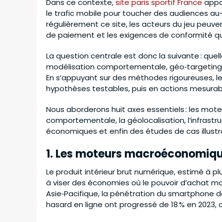
Dans ce contexte,
site paris sportif France
appar
Mulai :
257.050.000
le trafic mobile pour toucher des audiences au-
régulièrement ce site, les acteurs du jeu peuv
de paiement et les exigences de conformité qu
La question centrale est donc la suivante : quel
modélisation comportementale, géo‑targeting –
En s’appuyant sur des méthodes rigoureuses, les
hypothèses testables, puis en actions mesurab
Nous aborderons huit axes essentiels : les mot
comportementale, la géolocalisation, l’infrastr
économiques et enfin des études de cas illustr
1. Les moteurs macroéconomiques
Le produit intérieur brut numérique, estimé à plu
à viser des économies où le pouvoir d’achat mobi
Asie‑Pacifique, la pénétration du smartphone 
hasard en ligne ont progressé de 18 % en 2023, c