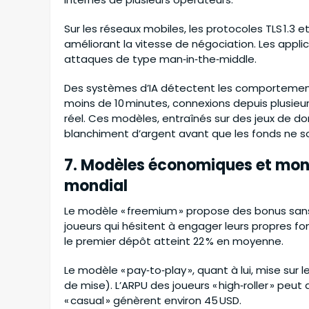
Sur les réseaux mobiles, les protocoles TLS 1.3
améliorant la vitesse de négociation. Les applicat
attaques de type man‑in‑the‑middle.
Des systèmes d’IA détectent les comportement
moins de 10 minutes, connexions depuis plusieu
réel. Ces modèles, entraînés sur des jeux de 
blanchiment d’argent avant que les fonds ne so
7. Modèles économiques et mon
mondial
Le modèle « freemium » propose des bonus sans dé
joueurs qui hésitent à engager leurs propres fo
le premier dépôt atteint 22 % en moyenne.
Le modèle « pay‑to‑play », quant à lui, mise sur
de mise). L’ARPU des joueurs « high‑roller » peut
« casual » génèrent environ 45 USD.