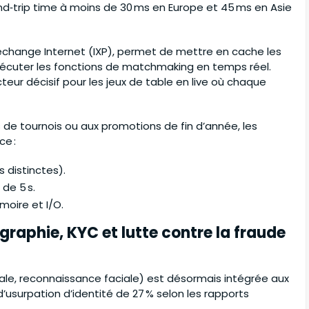
ound‑trip time à moins de 30 ms en Europe et 45 ms en Asie
échange Internet (IXP), permet de mettre en cache les
xécuter les fonctions de matchmaking en temps réel.
teur décisif pour les jeux de table en live où chaque
s de tournois ou aux promotions de fin d’année, les
ce :
 distinctes).
de 5 s.
oire et I/O.
ographie, KYC et lutte contre la fraude
tale, reconnaissance faciale) est désormais intégrée aux
’usurpation d’identité de 27 % selon les rapports