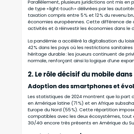
Parallèlement, plusieurs juridictions ont mis en
de type « light‑touch » délivrées par les autori
taxation compris entre 5 % et 12 % du revenu bru
économies européennes. Cette différence de cha
activités et à réinvestir les économies dans l
La pandémie a accéléré la digitalisation du lois
42 % dans les pays où les restrictions sanitaires
héritage durable : les joueurs continuent de privi
normale, renforçant ainsi la logique d’une exp
2. Le rôle décisif du mobile dan
Adoption des smartphones et évol
Les statistiques de 2024 montrent que la par
en Amérique latine (71 %) et en Afrique subsah
Europe du Nord (55 %). Cette répartition impos
compatibles avec les deux écosystèmes, tout en
3G/4G encore très présents en Amérique du Su