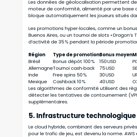
Les données de géolocalisation permettent de 
moteur de conformité, alimenté par une base de
bloque automatiquement les joueurs situés dans l
Les promotions hyper‑locales, comme un bonus d
Buenos Aires, ou un tournoi de slots « Dragon’s 
d’activité de 35 % pendant la période promotion
Région
Type de promotion
Bonus moyen
M
Brésil
Bonus dépôt 100 %
150 USD
PI
Allemagne
Tournoi cash‑back
75 USD
S
Inde
Free spins 50 %
30 USD
UP
Mexique
Cashback 10 %
40 USD
O
Les algorithmes de conformité utilisent des règ
détecter les tentatives de contournement (VPN
supplémentaires.
5. Infrastructure technologique
Le cloud hybride, combinant des serveurs privé
pour le trafic de jeu, est devenu la norme. AW