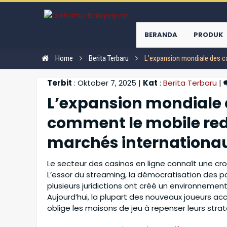
08125083353
No
BERANDA
PRODUK
Home
Berita Terbaru
L’expansion mondiale des ca
Terbit
: Oktober 7, 2025 |
Kat
:
Berita Terbaru
|
L’expansion mondiale d
Daihatsu GranMax PU
comment le mobile redé
:
204.950.000
marchés internationa
Le secteur des casinos en ligne connaît une cro
L’essor du streaming, la démocratisation des p
plusieurs juridictions ont créé un environnement
Aujourd’hui, la plupart des nouveaux joueurs a
Daihatsu Sirion
oblige les maisons de jeu à repenser leurs str