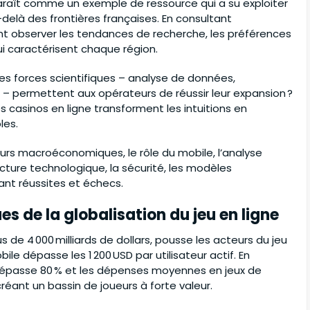
aît comme un exemple de ressource qui a su exploiter
delà des frontières françaises. En consultant
ent observer les tendances de recherche, les préférences
i caractérisent chaque région.
les forces scientifiques – analyse de données,
 permettent aux opérateurs de réussir leur expansion ?
 casinos en ligne transforment les intuitions en
les.
eurs macroéconomiques, le rôle du mobile, l’analyse
ucture technologique, la sécurité, les modèles
ant réussites et échecs.
 de la globalisation du jeu en ligne
s de 4 000 milliards de dollars, pousse les acteurs du jeu
le dépasse les 1 200 USD par utilisateur actif. En
dépasse 80 % et les dépenses moyennes en jeux de
réant un bassin de joueurs à forte valeur.