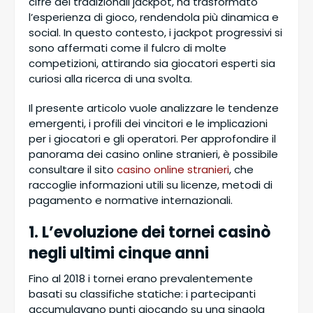
cifre dei tradizionali jackpot, ha trasformato
l’esperienza di gioco, rendendola più dinamica e
social. In questo contesto, i jackpot progressivi si
sono affermati come il fulcro di molte
competizioni, attirando sia giocatori esperti sia
curiosi alla ricerca di una svolta.
Il presente articolo vuole analizzare le tendenze
emergenti, i profili dei vincitori e le implicazioni
per i giocatori e gli operatori. Per approfondire il
panorama dei casino online stranieri, è possibile
consultare il sito
casino online stranieri
, che
raccoglie informazioni utili su licenze, metodi di
pagamento e normative internazionali.
1. L’evoluzione dei tornei casinò
negli ultimi cinque anni
Fino al 2018 i tornei erano prevalentemente
basati su classifiche statiche: i partecipanti
accumulavano punti giocando su una singola