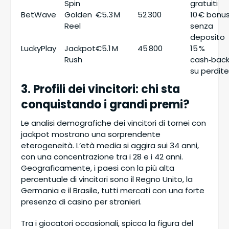
Spin
gratuiti
BetWave
Golden
€5.3 M
52 300
10 € bonu
Reel
senza
deposito
LuckyPlay
Jackpot
€5.1 M
45 800
15 %
Rush
cash‑bac
su perdite
3. Profili dei vincitori: chi sta
conquistando i grandi premi?
Le analisi demografiche dei vincitori di tornei con
jackpot mostrano una sorprendente
eterogeneità. L’età media si aggira sui 34 anni,
con una concentrazione tra i 28 e i 42 anni.
Geograficamente, i paesi con la più alta
percentuale di vincitori sono il Regno Unito, la
Germania e il Brasile, tutti mercati con una forte
presenza di casino per stranieri.
Tra i giocatori occasionali, spicca la figura del