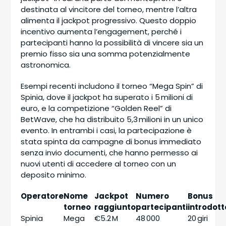
destinata al vincitore del torneo, mentre l’altra
alimenta il jackpot progressivo. Questo doppio
incentivo aumenta l’engagement, perché i
partecipanti hanno la possibilità di vincere sia un
premio fisso sia una somma potenzialmente
astronomica.
Esempi recenti includono il torneo “Mega Spin” di
Spinia, dove il jackpot ha superato i 5 milioni di
euro, e la competizione “Golden Reel” di
BetWave, che ha distribuito 5,3 milioni in un unico
evento. In entrambi i casi, la partecipazione è
stata spinta da campagne di bonus immediato
senza invio documenti, che hanno permesso ai
nuovi utenti di accedere al torneo con un
deposito minimo.
Operatore
Nome
Jackpot
Numero
Bonus
torneo
raggiunto
partecipanti
introdott
Spinia
Mega
€5.2 M
48 000
20 giri