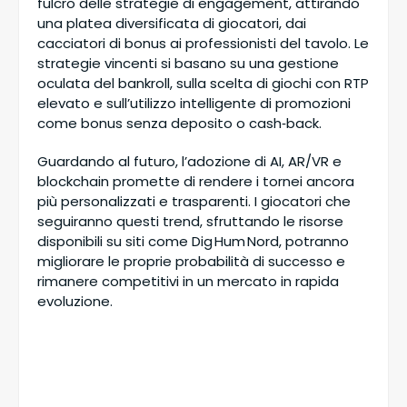
fulcro delle strategie di engagement, attirando
una platea diversificata di giocatori, dai
cacciatori di bonus ai professionisti del tavolo. Le
strategie vincenti si basano su una gestione
oculata del bankroll, sulla scelta di giochi con RTP
elevato e sull’utilizzo intelligente di promozioni
come bonus senza deposito o cash‑back.
Guardando al futuro, l’adozione di AI, AR/VR e
blockchain promette di rendere i tornei ancora
più personalizzati e trasparenti. I giocatori che
seguiranno questi trend, sfruttando le risorse
disponibili su siti come Dig Hum Nord, potranno
migliorare le proprie probabilità di successo e
rimanere competitivi in un mercato in rapida
evoluzione.