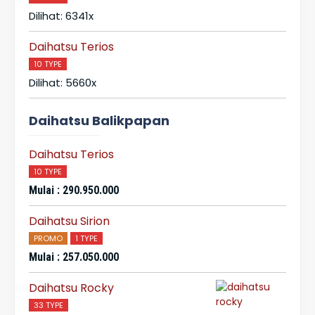
Dilihat: 6341x
Daihatsu Terios
10 TYPE
Dilihat: 5660x
Daihatsu Balikpapan
Daihatsu Terios
10 TYPE
Mulai : 290.950.000
Daihatsu Sirion
PROMO
1 TYPE
Mulai : 257.050.000
Daihatsu Rocky
33 TYPE