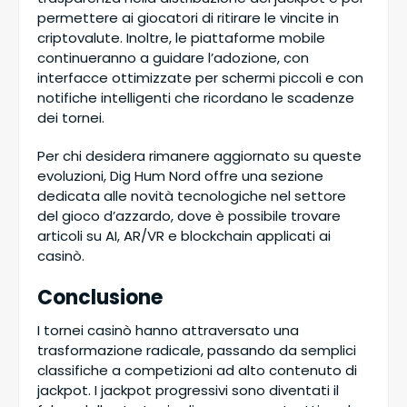
permettere ai giocatori di ritirare le vincite in
criptovalute. Inoltre, le piattaforme mobile
continueranno a guidare l’adozione, con
interfacce ottimizzate per schermi piccoli e con
notifiche intelligenti che ricordano le scadenze
dei tornei.
Per chi desidera rimanere aggiornato su queste
evoluzioni, Dig Hum Nord offre una sezione
dedicata alle novità tecnologiche nel settore
del gioco d’azzardo, dove è possibile trovare
articoli su AI, AR/VR e blockchain applicati ai
casinò.
Conclusione
I tornei casinò hanno attraversato una
trasformazione radicale, passando da semplici
classifiche a competizioni ad alto contenuto di
jackpot. I jackpot progressivi sono diventati il