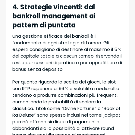
4. Strategie vincenti: dal
bankroll management ai
pattern di puntata
Una gestione efficace del bankroll è il
fondamento di ogni strategia di torneo. Gli
esperti consigliano di destinare al massimo il 5 %
del capitale totale a ciascun torneo, riservando il
resto per sessioni di pratica o per approfittare di
bonus senza deposito.
Per quanto riguarda la scelta dei giochi, le slot
con RTP superiore al 96 % e volatilità medio‑alta
tendono a produrre combinazioni più frequenti,
aumentando le probabilità di scalare la
classifica. Titoli come “Divine Fortune” o “Book of
Ra Deluxe” sono spesso inclusi nei tornei jackpot
perché offrono sia linee di pagamento
abbondanti sia la possibilità di attivare round
bonus che contribuiscono al montepremi.