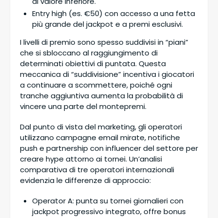
di valore inferiore.
Entry high (es. €50) con accesso a una fetta
più grande del jackpot e a premi esclusivi.
I livelli di premio sono spesso suddivisi in “piani”
che si sbloccano al raggiungimento di
determinati obiettivi di puntata. Questa
meccanica di “suddivisione” incentiva i giocatori
a continuare a scommettere, poiché ogni
tranche aggiuntiva aumenta la probabilità di
vincere una parte del montepremi.
Dal punto di vista del marketing, gli operatori
utilizzano campagne email mirate, notifiche
push e partnership con influencer del settore per
creare hype attorno ai tornei. Un’analisi
comparativa di tre operatori internazionali
evidenzia le differenze di approccio:
Operator A: punta su tornei giornalieri con
jackpot progressivo integrato, offre bonus