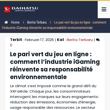
Home
Berita Terbaru
Le pari vert du jeu en ligne : comment
l’industrie iGaming réinvente sa responsabilité environnementale
Terbit
: Februari 17, 2026 |
Kat
:
Berita Terbaru
|
0
Le pari vert du jeu en ligne :
comment l’industrie iGaming
réinvente sa responsabilité
environnementale
Le climat s’est imposé comme le grand défi du
XXIᵉ siècle. Chaque jour, les consommateurs
interrogent les marques sur leurs engagements :
réduction des émissions, économies d’énergie,
usage responsable des ressources. Le secteur