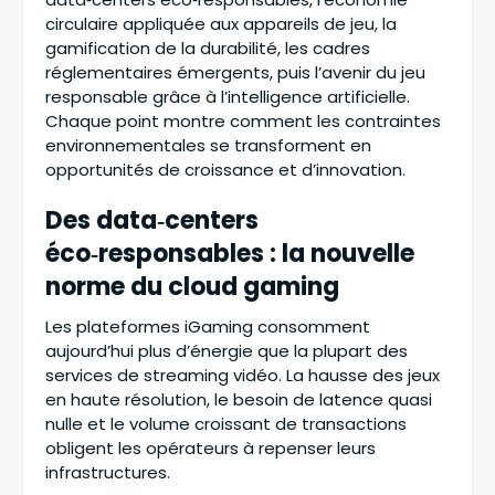
circulaire appliquée aux appareils de jeu, la
gamification de la durabilité, les cadres
réglementaires émergents, puis l’avenir du jeu
responsable grâce à l’intelligence artificielle.
Chaque point montre comment les contraintes
environnementales se transforment en
opportunités de croissance et d’innovation.
Des data‑centers
éco‑responsables : la nouvelle
norme du cloud gaming
Les plateformes iGaming consomment
aujourd’hui plus d’énergie que la plupart des
services de streaming vidéo. La hausse des jeux
en haute résolution, le besoin de latence quasi
nulle et le volume croissant de transactions
obligent les opérateurs à repenser leurs
infrastructures.