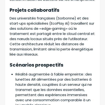
Projets collaboratifs
Des universités françaises (Sorbonne) et des
start‑ups spécialisées (EcoPlay AI) travaillent sur
des solutions de « edge‑gaming » où le
traitement est partagé entre le cloud central et
des nœuds locaux situés près de l’utilisateur.
Cette architecture réduit les distances de
transmission, limitant ainsi la perte énergétique
liée aux réseaux.
Scénarios prospectifs
Réalité augmentée à faible empreinte : des
lunettes AR alimentées par des batteries à
haute densité, couplées à un serveur qui ne
transmet que les données essentielles,
permettent des expériences immersives
avec une consommation comparable à un