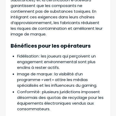
garantissent que les composants ne
contiennent pas de substances toxiques. En
intégrant ces exigences dans leurs chaînes
d’approvisionnement, les fabricants réduisent
les risques de contamination et améliorent leur
image de marque.
Bénéfices pour les opérateurs
Fidélisation : les joueurs qui perçoivent un
engagement environnemental sont plus
enclins à rester actifs.
Image de marque : la visibilité d’un
programme « vert » attire les médias
spécialisés et les influenceurs du gaming.
Conformité : plusieurs juridictions imposent
désormais des quotas de recyclage pour les
équipements électroniques vendus aux
consommateurs.