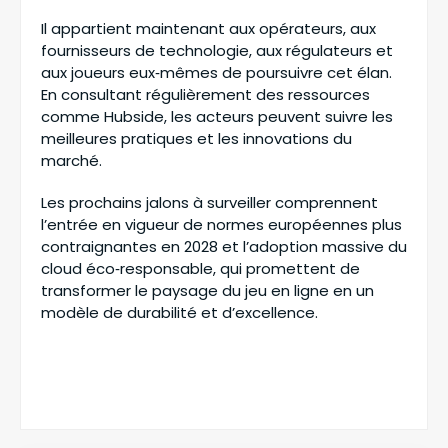
Il appartient maintenant aux opérateurs, aux
fournisseurs de technologie, aux régulateurs et
aux joueurs eux‑mêmes de poursuivre cet élan.
En consultant régulièrement des ressources
comme Hubside, les acteurs peuvent suivre les
meilleures pratiques et les innovations du
marché.
Les prochains jalons à surveiller comprennent
l’entrée en vigueur de normes européennes plus
contraignantes en 2028 et l’adoption massive du
cloud éco‑responsable, qui promettent de
transformer le paysage du jeu en ligne en un
modèle de durabilité et d’excellence.