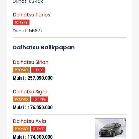
Dilihat: 6345x
Daihatsu Terios
10 TYPE
Dilihat: 5667x
Daihatsu Balikpapan
Daihatsu Sirion
PROMO
1 TYPE
Mulai : 257.050.000
Daihatsu Sigra
PROMO
10 TYPE
Mulai : 176.050.000
Daihatsu Ayla
PROMO
9 TYPE
Mulai : 174.900.000