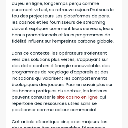
du jeu en ligne, longtemps perçu comme
purement virtuel, se retrouve aujourd’hui sous le
feu des projecteurs. Les plateformes de paris,
les casinos et les fournisseurs de streaming
doivent expliquer comment leurs serveurs, leurs
bonus promotionnels et leurs programmes de
fidélité influent sur l’empreinte carbone globale.
Dans ce contexte, les opérateurs s’orientent
vers des solutions plus vertes, s’appuyant sur
des data‑centers à énergie renouvelable, des
programmes de recyclage d’appareils et des
incitations qui valorisent les comportements
écologiques des joueurs. Pour en savoir plus sur
les bonnes pratiques du secteur, les lecteurs
peuvent consulter le
site casino en ligne
, qui
répertorie des ressources utiles sans se
positionner comme acteur commercial.
Cet article décortique cinq axes majeurs : les
data‑centers éco‑responsables, l’économie