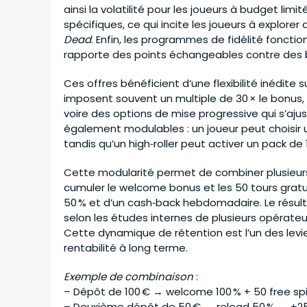
ainsi la volatilité pour les joueurs à budget lim
spécifiques, ce qui incite les joueurs à explor
Dead
. Enfin, les programmes de fidélité fonc
rapporte des points échangeables contre des
Ces offres bénéficient d’une flexibilité inédite 
imposent souvent un multiple de 30 × le bonus, 
voire des options de mise progressive qui s’ajus
également modulables : un joueur peut choisir 
tandis qu’un high‑roller peut activer un pack de
Cette modularité permet de combiner plusieurs
cumuler le welcome bonus et les 50 tours gratui
50 % et d’un cash‑back hebdomadaire. Le résulta
selon les études internes de plusieurs opérateu
Cette dynamique de rétention est l’un des levier
rentabilité à long terme.
Exemple de combinaison
:
– Dépôt de 100 € → welcome 100 % + 50 free spi
– Deuxième dépôt de 50 € → reload 50 % → +2