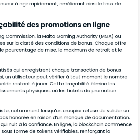
 joueur à agir rapidement, améliorant ainsi le taux de
çabilité des promotions en ligne
ing Commission, la Malta Gaming Authority (MGA) ou
es sur la clarté des conditions de bonus. Chaque offre
 le pourcentage de mise, le maximum de retrait et le
matisés qui enregistrent chaque transaction de bonus
nsi, un utilisateur peut vérifier à tout moment le nombre
 solde restant à jouer. Cette traçabilité élimine les
issements physiques, où les tickets de promotion
existe, notamment lorsqu’un croupier refuse de valider un
t pas honorée en raison d’un manque de documentation.
 qui nuit à la confiance. En ligne, la blockchain commence
 sous forme de tokens vérifiables, renforçant la