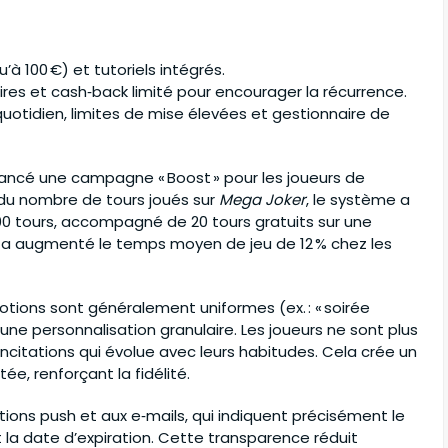
à 100 €) et tutoriels intégrés.
res et cash‑back limité pour encourager la récurrence.
uotidien, limites de mise élevées et gestionnaire de
lancé une campagne « Boost » pour les joueurs de
 du nombre de tours joués sur
Mega Joker
, le système a
00 tours, accompagné de 20 tours gratuits sur une
he a augmenté le temps moyen de jeu de 12 % chez les
otions sont généralement uniformes (ex. : « soirée
ose une personnalisation granulaire. Les joueurs ne sont plus
incitations qui évolue avec leurs habitudes. Cela crée un
e, renforçant la fidélité.
ations push et aux e‑mails, qui indiquent précisément le
 la date d’expiration. Cette transparence réduit