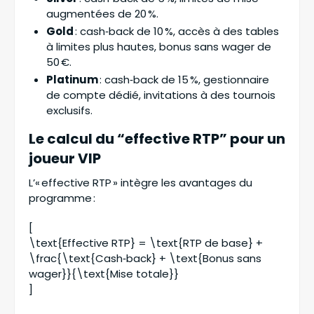
augmentées de 20 %.
Gold
: cash‑back de 10 %, accès à des tables
à limites plus hautes, bonus sans wager de
50 €.
Platinum
: cash‑back de 15 %, gestionnaire
de compte dédié, invitations à des tournois
exclusifs.
Le calcul du “effective RTP” pour un
joueur VIP
L’« effective RTP » intègre les avantages du
programme :
[
\text{Effective RTP} = \text{RTP de base} +
\frac{\text{Cash‑back} + \text{Bonus sans
wager}}{\text{Mise totale}}
]