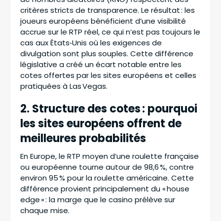
critères stricts de transparence. Le résultat : les
joueurs européens bénéficient d’une visibilité
accrue sur le RTP réel, ce qui n’est pas toujours le
cas aux États‑Unis où les exigences de
divulgation sont plus souples. Cette différence
législative a créé un écart notable entre les
cotes offertes par les sites européens et celles
pratiquées à Las Vegas.
2. Structure des cotes : pourquoi
les sites européens offrent de
meilleures probabilités
En Europe, le RTP moyen d’une roulette française
ou européenne tourne autour de 98,6 %, contre
environ 95 % pour la roulette américaine. Cette
différence provient principalement du « house
edge » : la marge que le casino prélève sur
chaque mise.