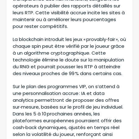
opérateurs à publier des rapports détaillés sur
leurs RTP. Cette visibilité accrue incite les sites à
maintenir ou à améliorer leurs pourcentages
pour rester compétitifs.
La blockchain introduit les jeux « provably‑fair », où
chaque spin peut être vérifié par le joueur grâce
à un algorithme cryptographique. Cette
technologie élimine le doute sur la manipulation
du RNG et pourrait pousser les RTP à atteindre
des niveaux proches de 99 % dans certains cas.
Sur le plan des programmes VIP, on s’attend à
une personnalisation accrue : IA et data
analytics permettront de proposer des offres
sur‑mesure, basées sur le profil de jeu individuel.
Dans les 5 à 10 prochaines années, les
plateformes européennes pourraient offrir des
cash‑back dynamiques, ajustés en temps réel
selon la volatilité du joueur, renforçant ainsi