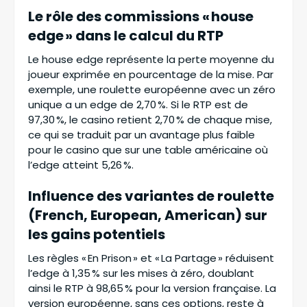
Le rôle des commissions « house
edge » dans le calcul du RTP
Le house edge représente la perte moyenne du
joueur exprimée en pourcentage de la mise. Par
exemple, une roulette européenne avec un zéro
unique a un edge de 2,70 %. Si le RTP est de
97,30 %, le casino retient 2,70 % de chaque mise,
ce qui se traduit par un avantage plus faible
pour le casino que sur une table américaine où
l’edge atteint 5,26 %.
Influence des variantes de roulette
(French, European, American) sur
les gains potentiels
Les règles « En Prison » et « La Partage » réduisent
l’edge à 1,35 % sur les mises à zéro, doublant
ainsi le RTP à 98,65 % pour la version française. La
version européenne, sans ces options, reste à