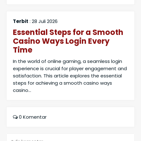
Terbit
: 28 Juli 2026
Essential Steps for a Smooth
Casino Ways Login Every
Time
In the world of online gaming, a seamless login
experience is crucial for player engagement and
satisfaction. This article explores the essential
steps for achieving a smooth casino ways
casino...
0 Komentar