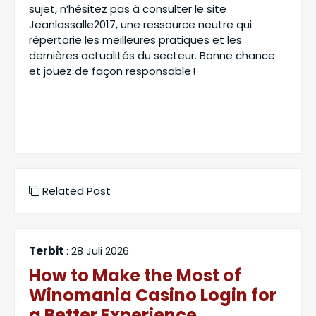
sujet, n’hésitez pas à consulter le site
Jeanlassalle2017, une ressource neutre qui
répertorie les meilleures pratiques et les
dernières actualités du secteur. Bonne chance
et jouez de façon responsable !
Related Post
Terbit
: 28 Juli 2026
How to Make the Most of
Winomania Casino Login for
a Better Experience