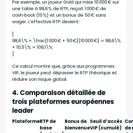
Par exemple, un joueur Gold qui mise 10 000 € sur
une table à 98,6 % de RTP, reçoit 1 000 € de
cash‑back (10 %) et un bonus de 50 € sans
wager. L’effective RTP devient :
[
98,6\% + \frac{1 000 € + 50 €}{10 000 €} = 98,6\%
+ 10,5\% = 109,1\%
]
Ce calcul montre que, grâce aux programmes
VIP, le joueur peut dépasser le RTP théorique et
réduire son risque global.
4. Comparaison détaillée de
trois plateformes européennes
leader
Plateforme
RTP de
Bonus de
Seuil d’accès
Con
base
bienvenue
VIP (cumulé)
de 