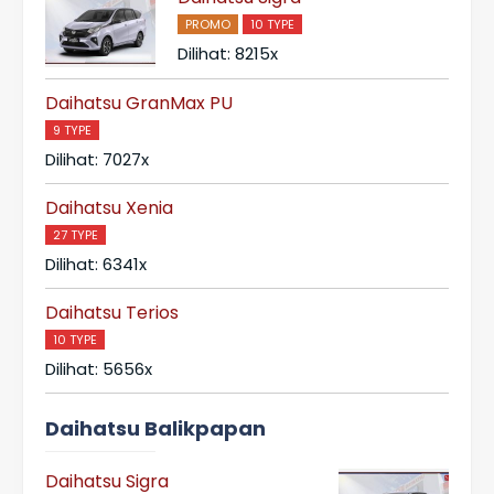
PROMO
10 TYPE
Dilihat: 8215x
Daihatsu GranMax PU
9 TYPE
Dilihat: 7027x
Daihatsu Xenia
27 TYPE
Dilihat: 6341x
Daihatsu Terios
10 TYPE
Dilihat: 5656x
Daihatsu Balikpapan
Daihatsu Sigra