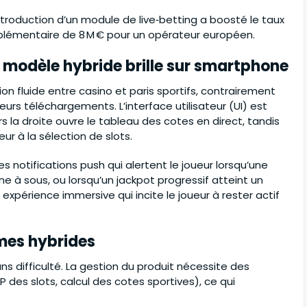
roduction d’un module de live‑betting a boosté le taux
pplémentaire de 8 M € pour un opérateur européen.
 modèle hybride brille sur smartphone
on fluide entre casino et paris sportifs, contrairement
urs téléchargements. L’interface utilisateur (UI) est
 la droite ouvre le tableau des cotes en direct, tandis
ur à la sélection de slots.
s notifications push qui alertent le joueur lorsqu’une
 à sous, ou lorsqu’un jackpot progressif atteint un
xpérience immersive qui incite le joueur à rester actif
rmes hybrides
s difficulté. La gestion du produit nécessite des
des slots, calcul des cotes sportives), ce qui