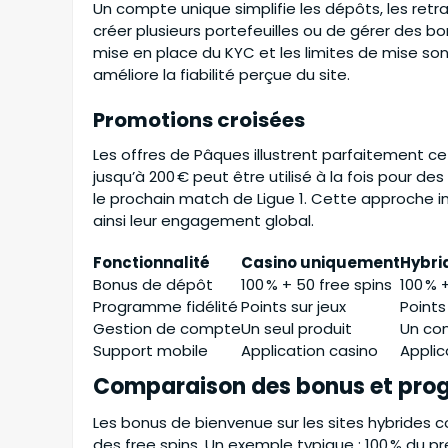
Un compte unique simplifie les dépôts, les retrai
créer plusieurs portefeuilles ou de gérer des bon
mise en place du KYC et les limites de mise sont 
améliore la fiabilité perçue du site.
Promotions croisées
Les offres de Pâques illustrent parfaitement c
jusqu’à 200 € peut être utilisé à la fois pour des
le prochain match de Ligue 1. Cette approche in
ainsi leur engagement global.
Fonctionnalité
Casino uniquement
Hybri
Bonus de dépôt
100 % + 50 free spins
100 % 
Programme fidélité
Points sur jeux
Points
Gestion de compte
Un seul produit
Un com
Support mobile
Application casino
Applic
Comparaison des bonus et prog
Les bonus de bienvenue sur les sites hybrides
des free spins. Un exemple typique : 100 % du 