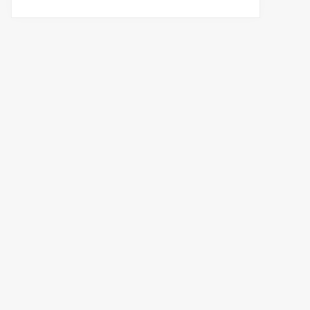
Massal