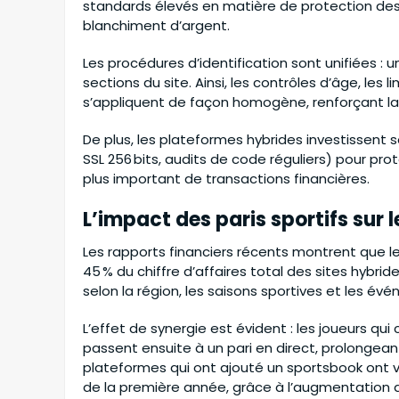
standards élevés en matière de protection des 
blanchiment d’argent.
Les procédures d’identification sont unifiées : 
sections du site. Ainsi, les contrôles d’âge, les
s’appliquent de façon homogène, renforçant la f
De plus, les plateformes hybrides investissent
SSL 256 bits, audits de code réguliers) pour pr
plus important de transactions financières.
L’impact des paris sportifs sur 
Les rapports financiers récents montrent que l
45 % du chiffre d’affaires total des sites hybrid
selon la région, les saisons sportives et les
L’effet de synergie est évident : les joueurs 
passent ensuite à un pari en direct, prolongean
plateformes qui ont ajouté un sportsbook ont 
de la première année, grâce à l’augmentation d