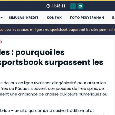
11
:
48
12
piyanurfadli@gmail.com
SIMULASI KREDIT
KONTAK
FOTO PENYERAHAN
B
pourquoi les casinos‑en‑ligne avec sportsbook surpassent les sites purement
0
es : pourquoi les
sportsbook surpassent les
s de jeux en ligne rivalisent d’ingéniosité pour attirer les
offres de Pâques, souvent composées de free spins, de
 créent une ambiance de chasse aux œufs numériques où
Daihatsu Ayla
ride – un site qui combine casino traditionnel et