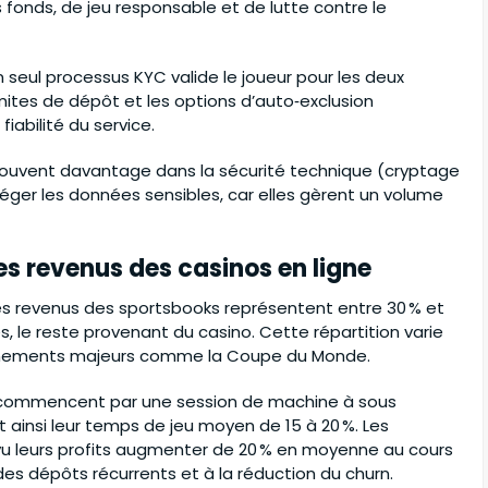
fonds, de jeu responsable et de lutte contre le
un seul processus KYC valide le joueur pour les deux
 limites de dépôt et les options d’auto‑exclusion
iabilité du service.
 souvent davantage dans la sécurité technique (cryptage
otéger les données sensibles, car elles gèrent un volume
les revenus des casinos en ligne
es revenus des sportsbooks représentent entre 30 % et
es, le reste provenant du casino. Cette répartition varie
 événements majeurs comme la Coupe du Monde.
qui commencent par une session de machine à sous
t ainsi leur temps de jeu moyen de 15 à 20 %. Les
vu leurs profits augmenter de 20 % en moyenne au cours
es dépôts récurrents et à la réduction du churn.