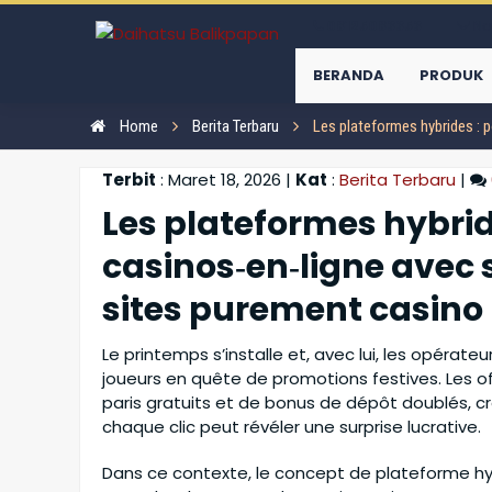
08125083353
No
BERANDA
PRODUK
Home
Berita Terbaru
Les plateformes hybrides : 
Terbit
: Maret 18, 2026 |
Kat
:
Berita Terbaru
|
Les plateformes hybrid
casinos‑en‑ligne avec 
sites purement casino
Le printemps s’installe et, avec lui, les opérateur
joueurs en quête de promotions festives. Les 
paris gratuits et de bonus de dépôt doublés,
chaque clic peut révéler une surprise lucrative.
Daihatsu GranMax PU
Daihatsu Luxio
Dans ce contexte, le concept de plateforme hyb