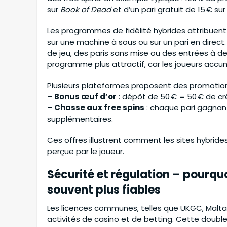
sur
Book of Dead
et d’un pari gratuit de 15 € s
Les programmes de fidélité hybrides attribuent 
sur une machine à sous ou sur un pari en direc
de jeu, des paris sans mise ou des entrées à de
programme plus attractif, car les joueurs acc
Plusieurs plateformes proposent des promotion
–
Bonus œuf d’or
: dépôt de 50 € = 50 € de créd
–
Chasse aux free spins
: chaque pari gagnan
supplémentaires.
Ces offres illustrent comment les sites hybrides
perçue par le joueur.
Sécurité et régulation – pourqu
souvent plus fiables
Les licences communes, telles que UKGC, Malta 
activités de casino et de betting. Cette double