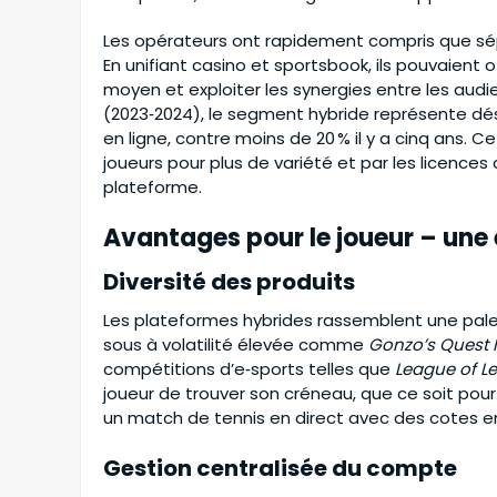
Les opérateurs ont rapidement compris que sépar
En unifiant casino et sportsbook, ils pouvaient 
moyen et exploiter les synergies entre les aud
(2023‑2024), le segment hybride représente déso
en ligne, contre moins de 20 % il y a cinq ans.
joueurs pour plus de variété et par les licences
plateforme.
Avantages pour le joueur – une e
Diversité des produits
Les plateformes hybrides rassemblent une pale
sous à volatilité élevée comme
Gonzo’s Quest
compétitions d’e‑sports telles que
League of L
joueur de trouver son créneau, que ce soit pour p
un match de tennis en direct avec des cotes e
Gestion centralisée du compte