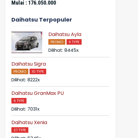
Mulai :
176.050.000
Mulai :
262
Daihatsu Terpopuler
Daihatsu Ayla
PROMO
9 TYPE
Dilihat: 8445x
Daihatsu Sigra
PROMO
10 TYPE
Dilihat: 8222x
Daihatsu GranMax PU
9 TYPE
Dilihat: 7031x
Daihatsu Xenia
27 TYPE