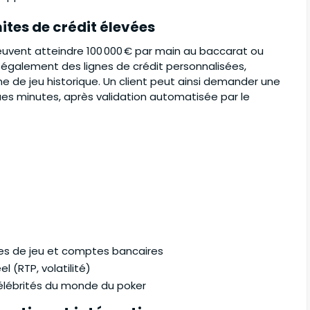
mites de crédit élevées
peuvent atteindre 100 000 € par main au baccarat ou
 également des lignes de crédit personnalisées,
ume de jeu historique. Un client peut ainsi demander une
es minutes, après validation automatisée par le
es de jeu et comptes bancaires
 (RTP, volatilité)
célébrités du monde du poker