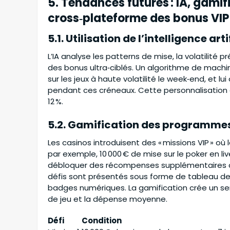
5. Tendances futures : IA, gamif
cross‑plateforme des bonus VIP
5.1. Utilisation de l’intelligence art
L’IA analyse les patterns de mise, la volatilit
des bonus ultra‑ciblés. Un algorithme de mach
sur les jeux à haute volatilité le week‑end, et 
pendant ces créneaux. Cette personnalisation 
12 %.
5.2. Gamification des programmes d
Les casinos introduisent des « missions VIP » où
par exemple, 10 000 € de mise sur le poker en li
débloquer des récompenses supplémentaires c
défis sont présentés sous forme de tableau de
badges numériques. La gamification crée un se
de jeu et la dépense moyenne.
Défi
Condition