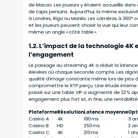
de Macao. Les joueurs y étaient accueillis dans
de tapis persans. Aujourd’hui, la même exclusivi
à Londres, Riga ou Manila. Les caméras à 360° 
et les joueurs peuvent choisir la vue qui leur c
même un angle « côté table ».
1.2. L’impact de la technologie 4K
l’engagement
Le passage au streaming 4K a réduit la latence 
élevées où chaque seconde compte. Les algor
qualité d’image constante même lors de pics de 
compromettre le RTP perçu. Une étude interne
passé sur une table VIP a augmenté de 22 % apr
engagement plus fort et, in fine, une rentabilit
Plateforme
Résolution
Latence moyenne
Opt
Casino A
4K
180 ms
3 an
Casino B
HD
250 ms
2 an
Casino C
4K
210 ms
1 an