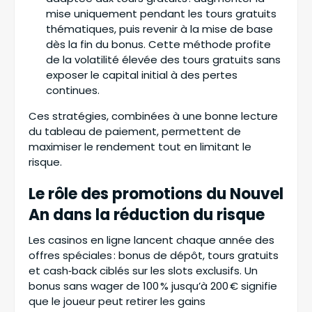
mise uniquement pendant les tours gratuits
thématiques, puis revenir à la mise de base
dès la fin du bonus. Cette méthode profite
de la volatilité élevée des tours gratuits sans
exposer le capital initial à des pertes
continues.
Ces stratégies, combinées à une bonne lecture
du tableau de paiement, permettent de
maximiser le rendement tout en limitant le
risque.
Le rôle des promotions du Nouvel
An dans la réduction du risque
Les casinos en ligne lancent chaque année des
offres spéciales : bonus de dépôt, tours gratuits
et cash‑back ciblés sur les slots exclusifs. Un
bonus sans wager de 100 % jusqu’à 200 € signifie
que le joueur peut retirer les gains