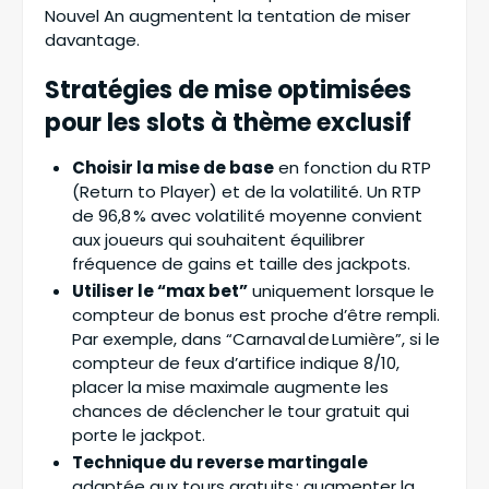
Nouvel An augmentent la tentation de miser
davantage.
Stratégies de mise optimisées
pour les slots à thème exclusif
Choisir la mise de base
en fonction du RTP
(Return to Player) et de la volatilité. Un RTP
de 96,8 % avec volatilité moyenne convient
aux joueurs qui souhaitent équilibrer
fréquence de gains et taille des jackpots.
Utiliser le “max bet”
uniquement lorsque le
compteur de bonus est proche d’être rempli.
Par exemple, dans “Carnaval de Lumière”, si le
compteur de feux d’artifice indique 8/10,
placer la mise maximale augmente les
chances de déclencher le tour gratuit qui
porte le jackpot.
Technique du reverse martingale
adaptée aux tours gratuits : augmenter la