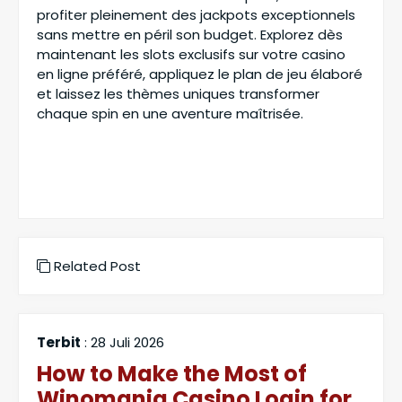
profiter pleinement des jackpots exceptionnels
sans mettre en péril son budget. Explorez dès
maintenant les slots exclusifs sur votre casino
en ligne préféré, appliquez le plan de jeu élaboré
et laissez les thèmes uniques transformer
chaque spin en une aventure maîtrisée.
Related Post
Terbit
: 28 Juli 2026
How to Make the Most of
Winomania Casino Login for