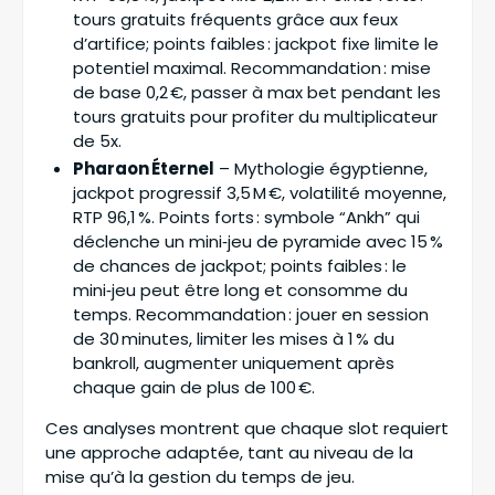
tours gratuits fréquents grâce aux feux
d’artifice; points faibles : jackpot fixe limite le
potentiel maximal. Recommandation : mise
de base 0,2 €, passer à max bet pendant les
tours gratuits pour profiter du multiplicateur
de 5x.
Pharaon Éternel
– Mythologie égyptienne,
jackpot progressif 3,5 M €, volatilité moyenne,
RTP 96,1 %. Points forts : symbole “Ankh” qui
déclenche un mini‑jeu de pyramide avec 15 %
de chances de jackpot; points faibles : le
mini‑jeu peut être long et consomme du
temps. Recommandation : jouer en session
de 30 minutes, limiter les mises à 1 % du
bankroll, augmenter uniquement après
chaque gain de plus de 100 €.
Ces analyses montrent que chaque slot requiert
une approche adaptée, tant au niveau de la
mise qu’à la gestion du temps de jeu.