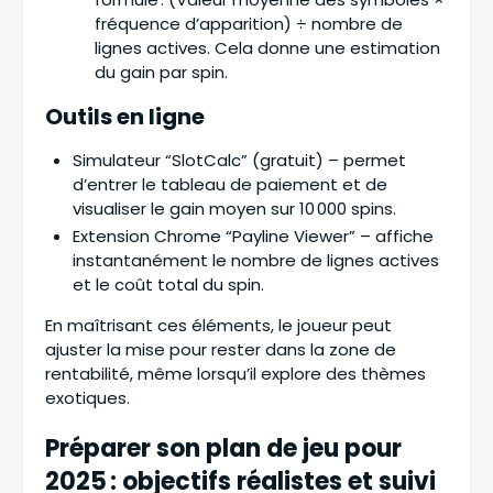
fréquence d’apparition) ÷ nombre de
lignes actives. Cela donne une estimation
du gain par spin.
Outils en ligne
Simulateur “SlotCalc” (gratuit) – permet
d’entrer le tableau de paiement et de
visualiser le gain moyen sur 10 000 spins.
Extension Chrome “Payline Viewer” – affiche
instantanément le nombre de lignes actives
et le coût total du spin.
En maîtrisant ces éléments, le joueur peut
ajuster la mise pour rester dans la zone de
rentabilité, même lorsqu’il explore des thèmes
exotiques.
Préparer son plan de jeu pour
2025 : objectifs réalistes et suivi