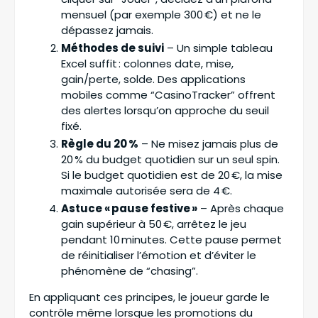
mensuel (par exemple 300 €) et ne le
dépassez jamais.
Méthodes de suivi
– Un simple tableau
Excel suffit : colonnes date, mise,
gain/perte, solde. Des applications
mobiles comme “CasinoTracker” offrent
des alertes lorsqu’on approche du seuil
fixé.
Règle du 20 %
– Ne misez jamais plus de
20 % du budget quotidien sur un seul spin.
Si le budget quotidien est de 20 €, la mise
maximale autorisée sera de 4 €.
Astuce « pause festive »
– Après chaque
gain supérieur à 50 €, arrêtez le jeu
pendant 10 minutes. Cette pause permet
de réinitialiser l’émotion et d’éviter le
phénomène de “chasing”.
En appliquant ces principes, le joueur garde le
contrôle même lorsque les promotions du