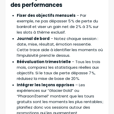
des performances
Fixer des objectifs mensuels
– Par
exemple, ne pas dépasser 5 % de perte du
bankroll et viser un gain net de 2 % à 3 % sur
les slots à thème exclusif.
Journal de bord
– Notez chaque session :
date, mise, résultat, émotion ressentie.
Cette trace aide à identifier les moments où
l’impulsivité prend le dessus.
Réévaluation trimestrielle
– Tous les trois
mois, comparez les statistiques réelles aux
objectifs. Si le taux de perte dépasse 7 %,
réduisez la mise de base de 20 %.
Intégrer les leçons apprises
– Les
expériences sur “Glacier Gold” ou
“Pharaon Éternel” montrent que les tours
gratuits sont les moments les plus rentables ;
planifiez donc vos sessions autour des
promotions qui les augmentent.