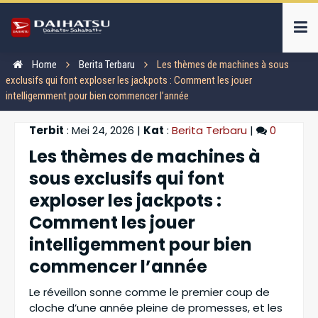
Home
Berita Terbaru
Les thèmes de machines à sous
exclusifs qui font exploser les jackpots : Comment les jouer
intelligemment pour bien commencer l’année
Terbit
: Mei 24, 2026 |
Kat
:
Berita Terbaru
|
0
Les thèmes de machines à
sous exclusifs qui font
exploser les jackpots :
Comment les jouer
intelligemment pour bien
commencer l’année
Le réveillon sonne comme le premier coup de
cloche d’une année pleine de promesses, et les