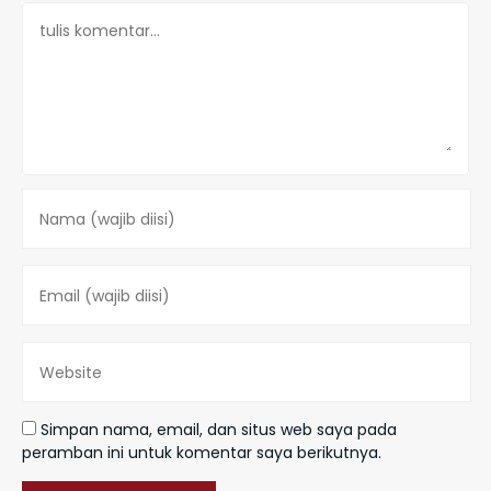
Simpan nama, email, dan situs web saya pada
peramban ini untuk komentar saya berikutnya.