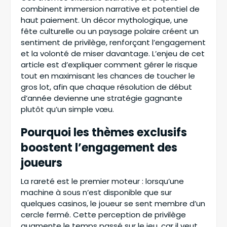
combinent immersion narrative et potentiel de
haut paiement. Un décor mythologique, une
fête culturelle ou un paysage polaire créent un
sentiment de privilège, renforçant l’engagement
et la volonté de miser davantage. L’enjeu de cet
article est d’expliquer comment gérer le risque
tout en maximisant les chances de toucher le
gros lot, afin que chaque résolution de début
d’année devienne une stratégie gagnante
plutôt qu’un simple vœu.
Pourquoi les thèmes exclusifs
boostent l’engagement des
joueurs
La rareté est le premier moteur : lorsqu’une
machine à sous n’est disponible que sur
quelques casinos, le joueur se sent membre d’un
cercle fermé. Cette perception de privilège
augmente le temps passé sur le jeu, car il veut