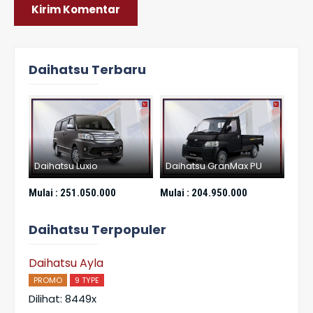
Daihatsu Terbaru
Daihatsu GranMax PU
Daihatsu Ayla
Dai
Mulai :
204.950.000
Mulai :
174.900.000
Mula
Daihatsu Terpopuler
Daihatsu Ayla
PROMO
9 TYPE
Dilihat: 8449x