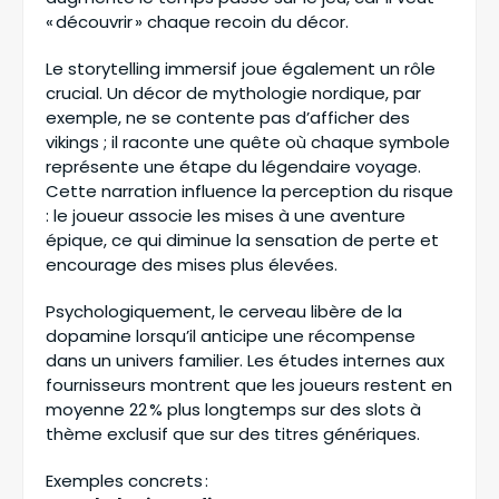
« découvrir » chaque recoin du décor.
Le storytelling immersif joue également un rôle
crucial. Un décor de mythologie nordique, par
exemple, ne se contente pas d’afficher des
vikings ; il raconte une quête où chaque symbole
représente une étape du légendaire voyage.
Cette narration influence la perception du risque
: le joueur associe les mises à une aventure
épique, ce qui diminue la sensation de perte et
encourage des mises plus élevées.
Psychologiquement, le cerveau libère de la
dopamine lorsqu’il anticipe une récompense
dans un univers familier. Les études internes aux
fournisseurs montrent que les joueurs restent en
moyenne 22 % plus longtemps sur des slots à
thème exclusif que sur des titres génériques.
Exemples concrets :