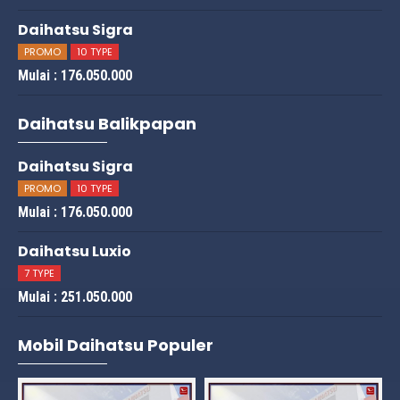
Daihatsu Sigra
PROMO
10 TYPE
Mulai : 176.050.000
Daihatsu Balikpapan
Daihatsu Sigra
PROMO
10 TYPE
Mulai : 176.050.000
Daihatsu Luxio
7 TYPE
Mulai : 251.050.000
Mobil Daihatsu Populer