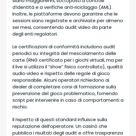
siano maggiorenni, sottoposti a controlli
d’identità e a verifiche anti‑riciclaggio (AML).
Inoltre, le piattaforme devono garantire che le
sessioni siano registrate e archiviate per almeno
sei mesi, consentendo audit video da parte
degli enti regolatori.
Le certificazioni di conformità includono audit
periodici su: integrità del mescolamento delle
carte (RNG certificato per i giochi virtuali, ma per
il live si utilizza il “shoe” fisico controllato), qualità
audio‑video e rispetto delle regole di gioco
responsabile. Alcuni operatori richiedono ai
dealer di completare corsi di formazione sulla
prevenzione del gioco problematico, fornendo
script per intervenire in caso di comportamenti a
rischio.
Il rispetto di questi standard influisce sulla
reputazione dell’operatore. Un casinò che
pubblica i risultati degli audit e offre trasparenza