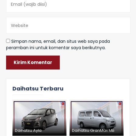
Simpan nama, email, dan situs web saya pada
peramban ini untuk komentar saya berikutnya.
Daihatsu Terbaru
Daihatsu Ayla
Daihatsu GranMax MB
Dai