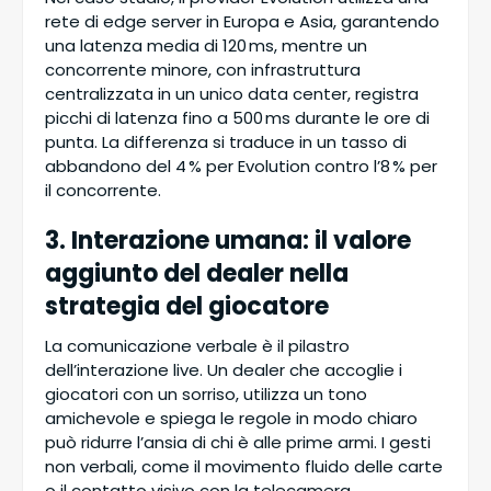
rete di edge server in Europa e Asia, garantendo
una latenza media di 120 ms, mentre un
concorrente minore, con infrastruttura
centralizzata in un unico data center, registra
picchi di latenza fino a 500 ms durante le ore di
punta. La differenza si traduce in un tasso di
abbandono del 4 % per Evolution contro l’8 % per
il concorrente.
3. Interazione umana: il valore
aggiunto del dealer nella
strategia del giocatore
La comunicazione verbale è il pilastro
dell’interazione live. Un dealer che accoglie i
giocatori con un sorriso, utilizza un tono
amichevole e spiega le regole in modo chiaro
può ridurre l’ansia di chi è alle prime armi. I gesti
non verbali, come il movimento fluido delle carte
o il contatto visivo con la telecamera,