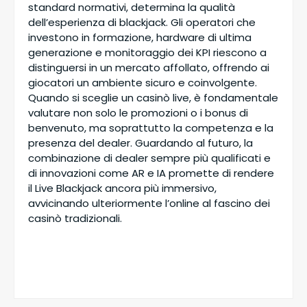
standard normativi, determina la qualità
dell’esperienza di blackjack. Gli operatori che
investono in formazione, hardware di ultima
generazione e monitoraggio dei KPI riescono a
distinguersi in un mercato affollato, offrendo ai
giocatori un ambiente sicuro e coinvolgente.
Quando si sceglie un casinò live, è fondamentale
valutare non solo le promozioni o i bonus di
benvenuto, ma soprattutto la competenza e la
presenza del dealer. Guardando al futuro, la
combinazione di dealer sempre più qualificati e
di innovazioni come AR e IA promette di rendere
il Live Blackjack ancora più immersivo,
avvicinando ulteriormente l’online al fascino dei
casinò tradizionali.