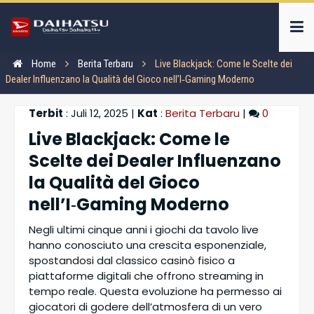
Home
Berita Terbaru
Live Blackjack: Come le Scelte dei
Dealer Influenzano la Qualità del Gioco nell’I‑Gaming Moderno
Terbit
: Juli 12, 2025 |
Kat
:
Berita Terbaru
|
0
Live Blackjack: Come le
Scelte dei Dealer Influenzano
la Qualità del Gioco
nell’I‑Gaming Moderno
Negli ultimi cinque anni i giochi da tavolo live
hanno conosciuto una crescita esponenziale,
spostandosi dal classico casinò fisico a
piattaforme digitali che offrono streaming in
tempo reale. Questa evoluzione ha permesso ai
giocatori di godere dell’atmosfera di un vero