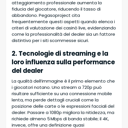
atteggiamento professionale aumenta la
fiducia del giocatore, riducendo il tasso di
abbandono. Pegasoproject cita
frequentemente questi aspetti quando elenca i
criteri di valutazione dei casinò live, evidenziando
come la professionalità del dealer sia un fattore
distintivo per i siti scommesse sicuri.
2. Tecnologie di streaming e la
loro influenza sulla performance
del dealer
La qualità dell’immagine è il primo elemento che
i giocatori notano. Uno stream a 720p può
risultare sufficiente su una connessione mobile
lenta, ma perde dettagli cruciali come la
posizione delle carte o le espressioni facciali del
dealer. Passare a 1080p migliora la nitidezza, ma
richiede almeno 5 Mbps di banda stabile; il 4K,
invece, offre una definizione quasi