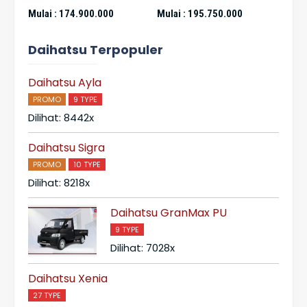
Mulai :
174.900.000
Mulai :
195.750.000
Mula
Daihatsu Terpopuler
Daihatsu Ayla
PROMO
9 TYPE
Dilihat: 8442x
Daihatsu Sigra
PROMO
10 TYPE
Dilihat: 8218x
Daihatsu GranMax PU
9 TYPE
Dilihat: 7028x
Daihatsu Xenia
27 TYPE