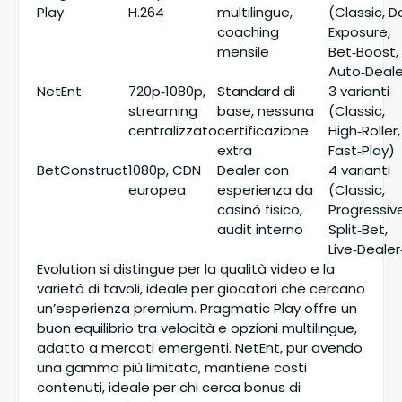
Play
H.264
multilingue,
(Classic, D
coaching
Exposure,
mensile
Bet‑Boost,
Auto‑Deale
NetEnt
720p‑1080p,
Standard di
3 varianti
streaming
base, nessuna
(Classic,
centralizzato
certificazione
High‑Roller,
extra
Fast‑Play)
BetConstruct
1080p, CDN
Dealer con
4 varianti
europea
esperienza da
(Classic,
casinò fisico,
Progressive
audit interno
Split‑Bet,
Live‑Deale
Evolution si distingue per la qualità video e la
varietà di tavoli, ideale per giocatori che cercano
un’esperienza premium. Pragmatic Play offre un
buon equilibrio tra velocità e opzioni multilingue,
adatto a mercati emergenti. NetEnt, pur avendo
una gamma più limitata, mantiene costi
contenuti, ideale per chi cerca bonus di