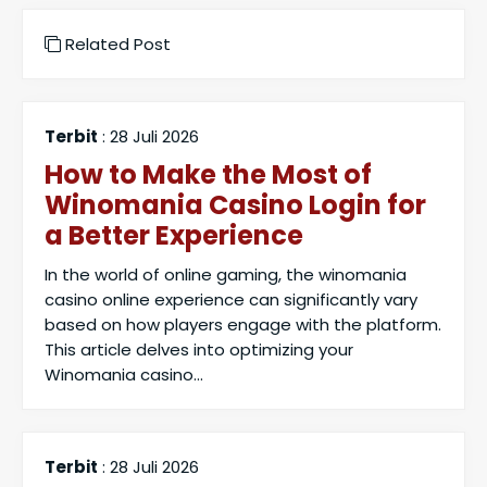
Related Post
Terbit
: 28 Juli 2026
How to Make the Most of
Winomania Casino Login for
a Better Experience
In the world of online gaming, the winomania
casino online experience can significantly vary
based on how players engage with the platform.
This article delves into optimizing your
Winomania casino...
Terbit
: 28 Juli 2026