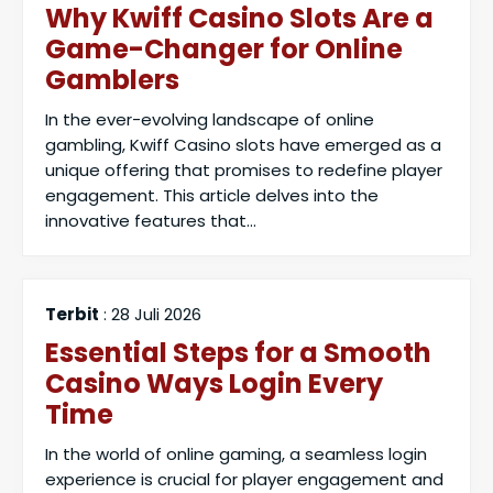
Why Kwiff Casino Slots Are a
Game-Changer for Online
Gamblers
In the ever-evolving landscape of online
gambling, Kwiff Casino slots have emerged as a
unique offering that promises to redefine player
engagement. This article delves into the
innovative features that...
Terbit
: 28 Juli 2026
Essential Steps for a Smooth
Casino Ways Login Every
Time
In the world of online gaming, a seamless login
experience is crucial for player engagement and