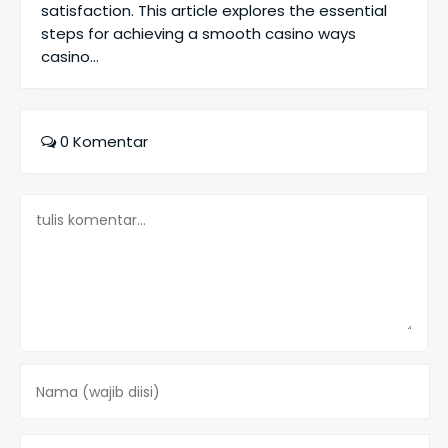
satisfaction. This article explores the essential
steps for achieving a smooth casino ways
casino...
0 Komentar