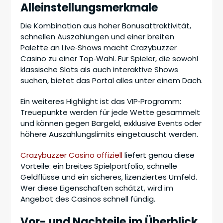
Alleinstellungsmerkmale
Die Kombination aus hoher Bonusattraktivität,
schnellen Auszahlungen und einer breiten
Palette an Live‑Shows macht Crazybuzzer
Casino zu einer Top‑Wahl. Für Spieler, die sowohl
klassische Slots als auch interaktive Shows
suchen, bietet das Portal alles unter einem Dach.
Ein weiteres Highlight ist das VIP‑Programm:
Treuepunkte werden für jede Wette gesammelt
und können gegen Bargeld, exklusive Events oder
höhere Auszahlungslimits eingetauscht werden.
Crazybuzzer Casino offiziell
liefert genau diese
Vorteile: ein breites Spielportfolio, schnelle
Geldflüsse und ein sicheres, lizenziertes Umfeld.
Wer diese Eigenschaften schätzt, wird im
Angebot des Casinos schnell fündig.
Vor- und Nachteile im Überblick