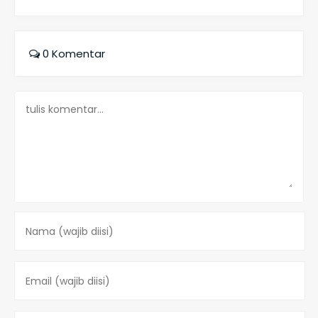
0 Komentar