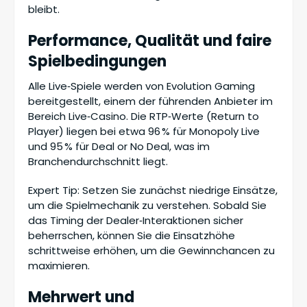
bleibt.
Performance, Qualität und faire
Spielbedingungen
Alle Live‑Spiele werden von Evolution Gaming
bereitgestellt, einem der führenden Anbieter im
Bereich Live‑Casino. Die RTP‑Werte (Return to
Player) liegen bei etwa 96 % für Monopoly Live
und 95 % für Deal or No Deal, was im
Branchendurchschnitt liegt.
Expert Tip: Setzen Sie zunächst niedrige Einsätze,
um die Spielmechanik zu verstehen. Sobald Sie
das Timing der Dealer‑Interaktionen sicher
beherrschen, können Sie die Einsatzhöhe
schrittweise erhöhen, um die Gewinnchancen zu
maximieren.
Mehrwert und