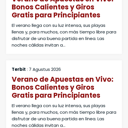
Bonos Calientes y Giros
Gratis para Principiantes
El verano llega con su luz intensa, sus playas
llenas y, para muchos, con más tiempo libre para
disfrutar de una buena partida en línea. Las
noches cálidas invitan a...
Terbit
: 7 Agustus 2026
Verano de Apuestas en Vivo:
Bonos Calientes y Giros
Gratis para Principiantes
El verano llega con su luz intensa, sus playas
llenas y, para muchos, con más tiempo libre para
disfrutar de una buena partida en línea. Las
noches cálidas invitan a...