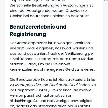
Die schnelle Bearbeitung von Auszahlungen ist
einer der Hauptgründe, warum Crazybuzzer
Casino bei deutschen Spielern so beliebt ist.
Benutzererlebnis und
Registrierung
Der Anmeldeprozess ist in wenigen Schritten
erledigt: E‑Mail eingeben, Passwort wählen und
das Land auswählen. Nach der Verifizierung per
E‑Mail können Sie sofort mit dem Demo‑Modus
starten – ideal, um die Live‑Shows
kennenzulernen, ohne eigenes Geld zu riskieren.
Die Benutzeroberfläche ist klar strukturiert. Links
zu
Monopoly Live
und
Deal or No Deal
finden Sie
im Hauptmenü unter „Live‑Casino“. Die mobile
Version passt sich automatisch an
Bildschirmgröße und Netzwerkgeschwindigkeit
an, sodass das Streaming auch bei 3G stabil