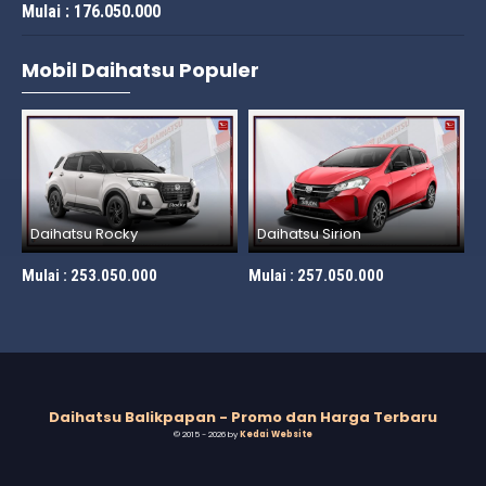
Mulai : 176.050.000
Mobil Daihatsu Populer
Daihatsu Rocky
Daihatsu Sirion
Mulai :
253.050.000
Mulai :
257.050.000
M
Daihatsu Balikpapan - Promo dan Harga Terbaru
© 2015 -
2026
by
Kedai Website