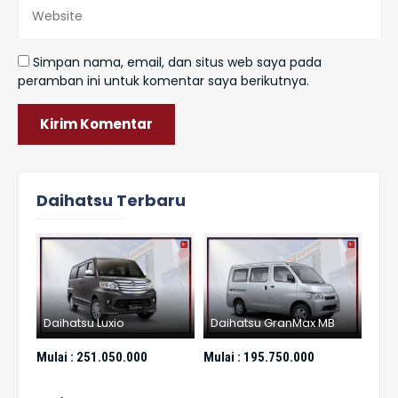
Simpan nama, email, dan situs web saya pada
peramban ini untuk komentar saya berikutnya.
Daihatsu Terbaru
Daihatsu Luxio
Daihatsu GranMax MB
Dai
Mulai :
251.050.000
Mulai :
195.750.000
Mula