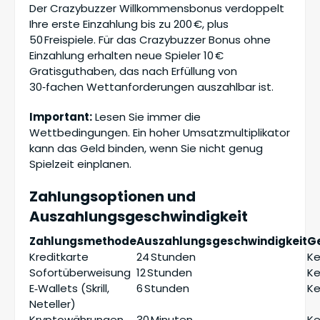
Der Crazybuzzer Willkommensbonus verdoppelt
Ihre erste Einzahlung bis zu 200 €, plus
50 Freispiele. Für das Crazybuzzer Bonus ohne
Einzahlung erhalten neue Spieler 10 €
Gratisguthaben, das nach Erfüllung von
30‑fachen Wettanforderungen auszahlbar ist.
Important:
Lesen Sie immer die
Wettbedingungen. Ein hoher Umsatzmultiplikator
kann das Geld binden, wenn Sie nicht genug
Spielzeit einplanen.
Zahlungsoptionen und
Auszahlungsgeschwindigkeit
Zahlungsmethode
Auszahlungsgeschwindigkeit
G
Kreditkarte
24 Stunden
Ke
Sofortüberweisung
12 Stunden
Ke
E‑Wallets (Skrill,
6 Stunden
Ke
Neteller)
Kryptowährungen
30 Minuten
Ke