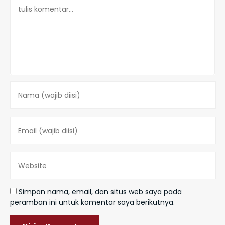
Simpan nama, email, dan situs web saya pada
peramban ini untuk komentar saya berikutnya.