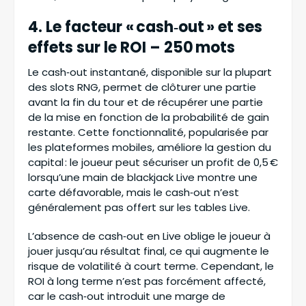
4. Le facteur « cash‑out » et ses
effets sur le ROI – 250 mots
Le cash‑out instantané, disponible sur la plupart
des slots RNG, permet de clôturer une partie
avant la fin du tour et de récupérer une partie
de la mise en fonction de la probabilité de gain
restante. Cette fonctionnalité, popularisée par
les plateformes mobiles, améliore la gestion du
capital : le joueur peut sécuriser un profit de 0,5 €
lorsqu’une main de blackjack Live montre une
carte défavorable, mais le cash‑out n’est
généralement pas offert sur les tables Live.
L’absence de cash‑out en Live oblige le joueur à
jouer jusqu’au résultat final, ce qui augmente le
risque de volatilité à court terme. Cependant, le
ROI à long terme n’est pas forcément affecté,
car le cash‑out introduit une marge de