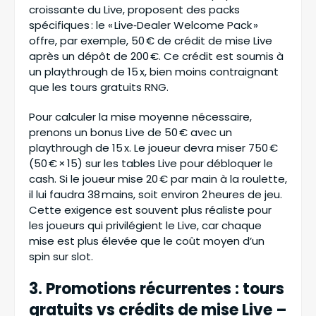
croissante du Live, proposent des packs
spécifiques : le « Live‑Dealer Welcome Pack »
offre, par exemple, 50 € de crédit de mise Live
après un dépôt de 200 €. Ce crédit est soumis à
un playthrough de 15 x, bien moins contraignant
que les tours gratuits RNG.
Pour calculer la mise moyenne nécessaire,
prenons un bonus Live de 50 € avec un
playthrough de 15 x. Le joueur devra miser 750 €
(50 € × 15) sur les tables Live pour débloquer le
cash. Si le joueur mise 20 € par main à la roulette,
il lui faudra 38 mains, soit environ 2 heures de jeu.
Cette exigence est souvent plus réaliste pour
les joueurs qui privilégient le Live, car chaque
mise est plus élevée que le coût moyen d’un
spin sur slot.
3. Promotions récurrentes : tours
gratuits vs crédits de mise Live –