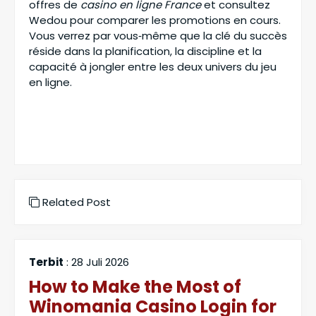
offres de
casino en ligne France
et consultez
Wedou pour comparer les promotions en cours.
Vous verrez par vous‑même que la clé du succès
réside dans la planification, la discipline et la
capacité à jongler entre les deux univers du jeu
en ligne.
Related Post
Terbit
: 28 Juli 2026
How to Make the Most of
Winomania Casino Login for