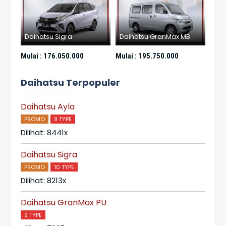
Daihatsu GranMax MB
Daihatsu Rocky
Dai
Mulai :
195.750.000
Mulai :
253.050.000
Mula
Daihatsu Terpopuler
Daihatsu Ayla
PROMO
9 TYPE
Dilihat: 8441x
Daihatsu Sigra
PROMO
10 TYPE
Dilihat: 8213x
Daihatsu GranMax PU
9 TYPE