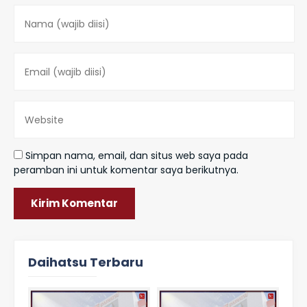
Simpan nama, email, dan situs web saya pada
peramban ini untuk komentar saya berikutnya.
Daihatsu Terbaru