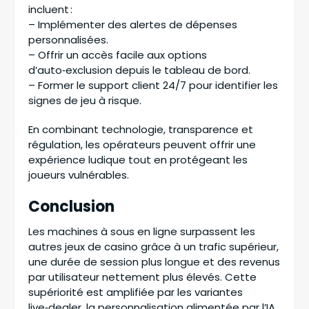
incluent :
– Implémenter des alertes de dépenses
personnalisées.
– Offrir un accès facile aux options
d’auto‑exclusion depuis le tableau de bord.
– Former le support client 24/7 pour identifier les
signes de jeu à risque.
En combinant technologie, transparence et
régulation, les opérateurs peuvent offrir une
expérience ludique tout en protégeant les
joueurs vulnérables.
Conclusion
Les machines à sous en ligne surpassent les
autres jeux de casino grâce à un trafic supérieur,
une durée de session plus longue et des revenus
par utilisateur nettement plus élevés. Cette
supériorité est amplifiée par les variantes
live‑dealer, la personnalisation alimentée par l’IA