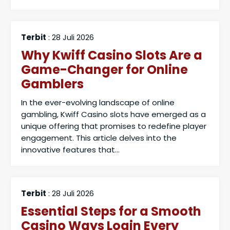
Terbit
: 28 Juli 2026
Why Kwiff Casino Slots Are a
Game-Changer for Online
Gamblers
In the ever-evolving landscape of online
gambling, Kwiff Casino slots have emerged as a
unique offering that promises to redefine player
engagement. This article delves into the
innovative features that...
Terbit
: 28 Juli 2026
Essential Steps for a Smooth
Casino Ways Login Every