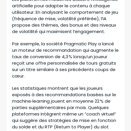
artificielle pour adapter le contenu à chaque
utilisateur. En analysant le comportement de jeu
(fréquence de mise, volatilité préférée), l’IA
propose des thèmes, des bonus et des niveaux
de volatilité qui maximisent l’engagement.
Par exemple, la société Pragmatic Play a lancé
un moteur de recommandation qui augmente le
taux de conversion de 4,3 % lorsqu’un joueur
reçoit une offre personnalisée de tours gratuits
sur un titre similaire à ses précédents coups de
cœur.
Les statistiques montrent que les joueurs
exposés à des recommandations basées sur le
machine‑learning jouent en moyenne 22 % de
parties supplémentaires par mois. Quelques
plateformes intègrent même un “coach virtuel”
qui suggère des stratégies de mise en fonction
du solde et du RTP (Return to Player) du slot