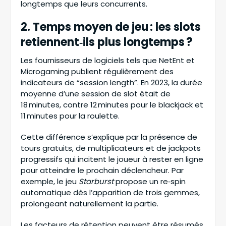
longtemps que leurs concurrents.
2. Temps moyen de jeu : les slots
retiennent‑ils plus longtemps ?
Les fournisseurs de logiciels tels que NetEnt et
Microgaming publient régulièrement des
indicateurs de “session length”. En 2023, la durée
moyenne d’une session de slot était de
18 minutes, contre 12 minutes pour le blackjack et
11 minutes pour la roulette.
Cette différence s’explique par la présence de
tours gratuits, de multiplicateurs et de jackpots
progressifs qui incitent le joueur à rester en ligne
pour atteindre le prochain déclencheur. Par
exemple, le jeu
Starburst
propose un re‑spin
automatique dès l’apparition de trois gemmes,
prolongeant naturellement la partie.
Les facteurs de rétention peuvent être résumés