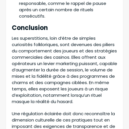
responsable, comme le rappel de pause
après un certain nombre de rituels
consécutifs.
Conclusion
Les superstitions, loin d’être de simples
curiosités folkloriques, sont devenues des piliers
du comportement des joueurs et des stratégies
commerciales des casinos. Elles offrent aux
opérateurs un levier marketing puissant, capable
d’augmenter la durée de session, le volume de
mises et la fidélité grâce à des programmes de
charms et des campagnes ciblées. En même
temps, elles exposent les joueurs à un risque
d’exploitation, notamment lorsqu’un rituel
masque la réalité du hasard.
Une régulation éclairée doit donc reconnaître la
dimension culturelle de ces pratiques tout en
imposant des exigences de transparence et de