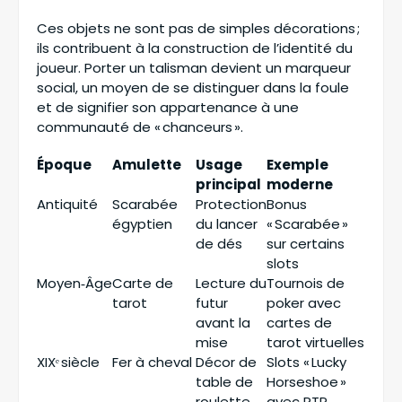
Ces objets ne sont pas de simples décorations ;
ils contribuent à la construction de l’identité du
joueur. Porter un talisman devient un marqueur
social, un moyen de se distinguer dans la foule
et de signifier son appartenance à une
communauté de « chanceurs ».
Époque
Amulette
Usage
Exemple
principal
moderne
Antiquité
Scarabée
Protection
Bonus
égyptien
du lancer
« Scarabée »
de dés
sur certains
slots
Moyen‑Âge
Carte de
Lecture du
Tournois de
tarot
futur
poker avec
avant la
cartes de
mise
tarot virtuelles
XIXᵉ siècle
Fer à cheval
Décor de
Slots « Lucky
table de
Horseshoe »
roulette
avec RTP