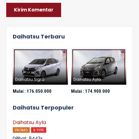
Daihatsu Terbaru
Daihatsu Ayla
Daihatsu GranMax PU
Dai
Mulai :
174.900.000
Mulai :
204.950.000
Mula
Daihatsu Terpopuler
Daihatsu Ayla
PROMO
9 TYPE
Dilihat: 8442x