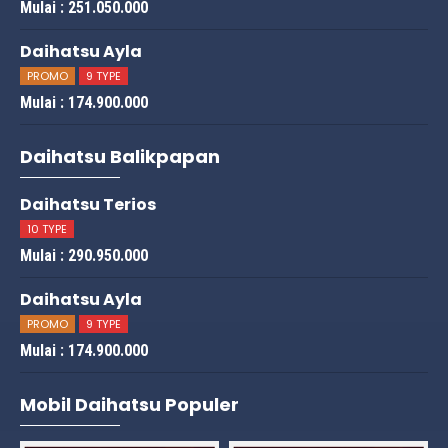
Mulai : 251.050.000
Daihatsu Ayla
PROMO
9 TYPE
Mulai : 174.900.000
Daihatsu Balikpapan
Daihatsu Terios
10 TYPE
Mulai : 290.950.000
Daihatsu Ayla
PROMO
9 TYPE
Mulai : 174.900.000
Mobil Daihatsu Populer