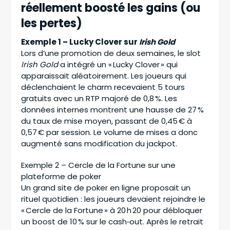
réellement boosté les gains (ou
les pertes)
Exemple 1 – Lucky Clover sur
Irish Gold
Lors d’une promotion de deux semaines, le slot
Irish Gold
a intégré un « Lucky Clover » qui
apparaissait aléatoirement. Les joueurs qui
déclenchaient le charm recevaient 5 tours
gratuits avec un RTP majoré de 0,8 %. Les
données internes montrent une hausse de 27 %
du taux de mise moyen, passant de 0,45 € à
0,57 € par session. Le volume de mises a donc
augmenté sans modification du jackpot.
Exemple 2 – Cercle de la Fortune sur une
plateforme de poker
Un grand site de poker en ligne proposait un
rituel quotidien : les joueurs devaient rejoindre le
« Cercle de la Fortune » à 20 h 20 pour débloquer
un boost de 10 % sur le cash‑out. Après le retrait