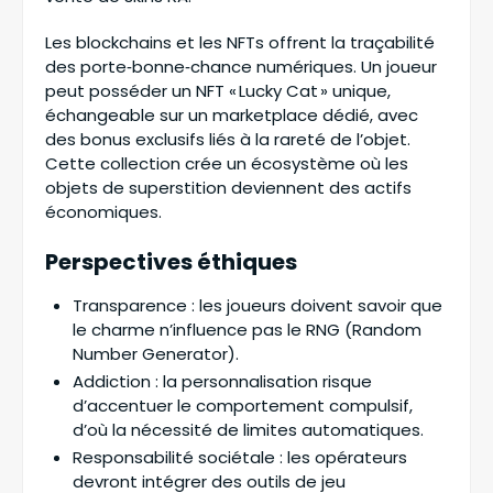
Les blockchains et les NFTs offrent la traçabilité
des porte‑bonne‑chance numériques. Un joueur
peut posséder un NFT « Lucky Cat » unique,
échangeable sur un marketplace dédié, avec
des bonus exclusifs liés à la rareté de l’objet.
Cette collection crée un écosystème où les
objets de superstition deviennent des actifs
économiques.
Perspectives éthiques
Transparence : les joueurs doivent savoir que
le charme n’influence pas le RNG (Random
Number Generator).
Addiction : la personnalisation risque
d’accentuer le comportement compulsif,
d’où la nécessité de limites automatiques.
Responsabilité sociétale : les opérateurs
devront intégrer des outils de jeu