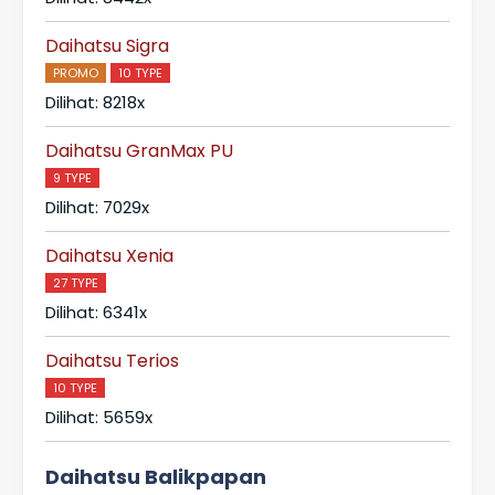
Daihatsu Sigra
PROMO
10 TYPE
Dilihat: 8218x
Daihatsu GranMax PU
9 TYPE
Dilihat: 7029x
Daihatsu Xenia
27 TYPE
Dilihat: 6341x
Daihatsu Terios
10 TYPE
Dilihat: 5659x
Daihatsu Balikpapan