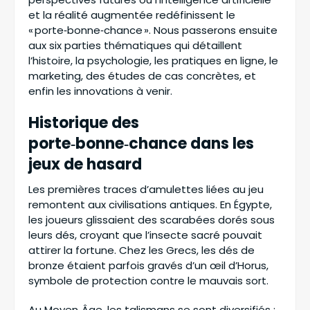
et la réalité augmentée redéfinissent le
« porte‑bonne‑chance ». Nous passerons ensuite
aux six parties thématiques qui détaillent
l’histoire, la psychologie, les pratiques en ligne, le
marketing, des études de cas concrètes, et
enfin les innovations à venir.
Historique des
porte‑bonne‑chance dans les
jeux de hasard
Les premières traces d’amulettes liées au jeu
remontent aux civilisations antiques. En Égypte,
les joueurs glissaient des scarabées dorés sous
leurs dés, croyant que l’insecte sacré pouvait
attirer la fortune. Chez les Grecs, les dés de
bronze étaient parfois gravés d’un œil d’Horus,
symbole de protection contre le mauvais sort.
Au Moyen‑Âge, les talismans se sont diversifiés :