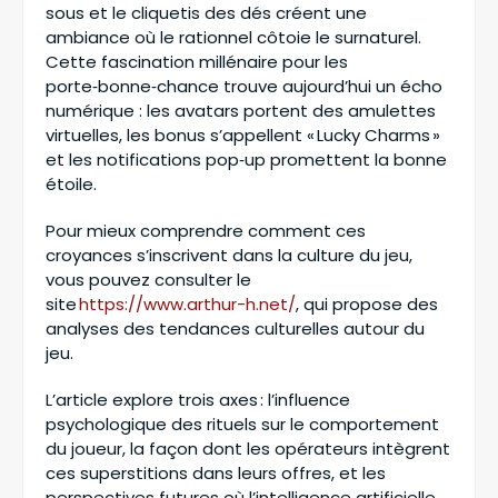
sous et le cliquetis des dés créent une
ambiance où le rationnel côtoie le surnaturel.
Cette fascination millénaire pour les
porte‑bonne‑chance trouve aujourd’hui un écho
numérique : les avatars portent des amulettes
virtuelles, les bonus s’appellent « Lucky Charms »
et les notifications pop‑up promettent la bonne
étoile.
Pour mieux comprendre comment ces
croyances s’inscrivent dans la culture du jeu,
vous pouvez consulter le
site
https://www.arthur-h.net/
, qui propose des
analyses des tendances culturelles autour du
jeu.
L’article explore trois axes : l’influence
psychologique des rituels sur le comportement
du joueur, la façon dont les opérateurs intègrent
ces superstitions dans leurs offres, et les
perspectives futures où l’intelligence artificielle