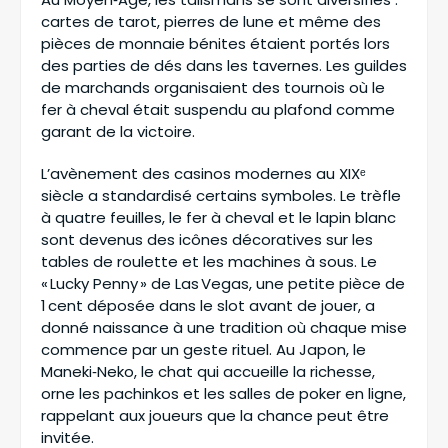
cartes de tarot, pierres de lune et même des
pièces de monnaie bénites étaient portés lors
des parties de dés dans les tavernes. Les guildes
de marchands organisaient des tournois où le
fer à cheval était suspendu au plafond comme
garant de la victoire.
L’avènement des casinos modernes au XIXᵉ
siècle a standardisé certains symboles. Le trèfle
à quatre feuilles, le fer à cheval et le lapin blanc
sont devenus des icônes décoratives sur les
tables de roulette et les machines à sous. Le
« Lucky Penny » de Las Vegas, une petite pièce de
1 cent déposée dans le slot avant de jouer, a
donné naissance à une tradition où chaque mise
commence par un geste rituel. Au Japon, le
Maneki‑Neko, le chat qui accueille la richesse,
orne les pachinkos et les salles de poker en ligne,
rappelant aux joueurs que la chance peut être
invitée.