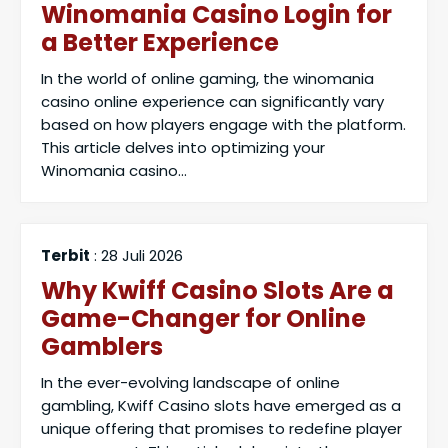
Winomania Casino Login for
a Better Experience
In the world of online gaming, the winomania
casino online experience can significantly vary
based on how players engage with the platform.
This article delves into optimizing your
Winomania casino...
Terbit
: 28 Juli 2026
Why Kwiff Casino Slots Are a
Game-Changer for Online
Gamblers
In the ever-evolving landscape of online
gambling, Kwiff Casino slots have emerged as a
unique offering that promises to redefine player