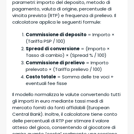
parametri: importo del deposito, metodo di
pagamento, valuta di origine, percentuale di
vincita prevista (RTP) e frequenza di prelievo. Il
calcolatore applica le seguenti formule:
Commissione di deposito
= Importo ×
(Tariffa PSP / 100)
Spread di conversione
= (Importo ×
Tasso di cambio) × (Spread % / 100)
Commissione di prelievo
= Importo
prelevato × (Tariffa prelievo / 100)
Costo totale
= Somma delle tre voci +
eventuali fee fisse
Il modello normalizza le valute convertendo tutti
gli importi in euro mediante tassi medi di
mercato forniti da fonti affidabili (European
Central Bank). Inoltre, il calcolatore tiene conto
delle percentuali di RTP per stimare il valore
atteso del gioco, consentendo al giocatore di
capire quanto “costa” realmente una sessione