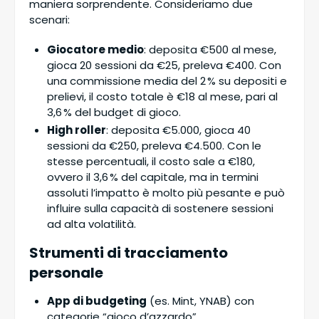
maniera sorprendente. Consideriamo due
scenari:
Giocatore medio
: deposita €500 al mese,
gioca 20 sessioni da €25, preleva €400. Con
una commissione media del 2 % su depositi e
prelievi, il costo totale è €18 al mese, pari al
3,6 % del budget di gioco.
High roller
: deposita €5.000, gioca 40
sessioni da €250, preleva €4.500. Con le
stesse percentuali, il costo sale a €180,
ovvero il 3,6 % del capitale, ma in termini
assoluti l’impatto è molto più pesante e può
influire sulla capacità di sostenere sessioni
ad alta volatilità.
Strumenti di tracciamento
personale
App di budgeting
(es. Mint, YNAB) con
categorie “gioco d’azzardo”.