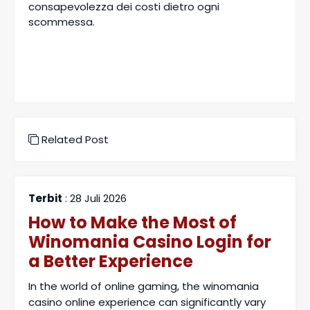
consapevolezza dei costi dietro ogni
scommessa.
Related Post
Terbit
: 28 Juli 2026
How to Make the Most of
Winomania Casino Login for
a Better Experience
In the world of online gaming, the winomania
casino online experience can significantly vary