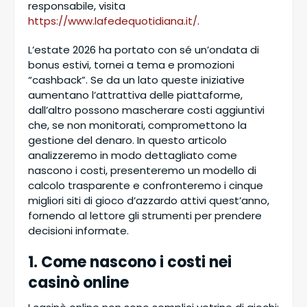
responsabile, visita
https://www.lafedequotidiana.it/
.
L’estate 2026 ha portato con sé un’ondata di
bonus estivi, tornei a tema e promozioni
“cashback”. Se da un lato queste iniziative
aumentano l’attrattiva delle piattaforme,
dall’altro possono mascherare costi aggiuntivi
che, se non monitorati, compromettono la
gestione del denaro. In questo articolo
analizzeremo in modo dettagliato come
nascono i costi, presenteremo un modello di
calcolo trasparente e confronteremo i cinque
migliori siti di gioco d’azzardo attivi quest’anno,
fornendo al lettore gli strumenti per prendere
decisioni informate.
1. Come nascono i costi nei
casinò online