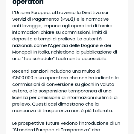
operatori
L’Unione Europea, attraverso la Direttiva sui
Servizi di Pagamento (PSD2) e le normative
anti‑lavaggio, impone agli operatori di fornire
informazioni chiare su commissioni, limiti di
deposito e tempi di prelievo. Le autorità
nazionali, come l’Agenzia delle Dogane e dei
Monopoli in Italia, richiedono la pubblicazione di
una “fee schedule” facilmente accessibile.
Recenti sanzioni includono una multa di
€500.000 a un operatore che non ha indicato le
commissioni di conversione su giochi in valuta
estera, e la sospensione temporanea di una
licenza per omissione di informazioni sui limiti di
prelievo. Questi casi dimostrano che la
mancanza di trasparenza non è più tollerata.
Le prospettive future vedono l’introduzione di un
“Standard Europeo di Trasparenza” che