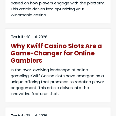
based on how players engage with the platform.
This article delves into optimizing your
Winomania casino...
Terbit
: 28 Juli 2026
Why Kwiff Casino Slots Are a
Game-Changer for Online
Gamblers
In the ever-evolving landscape of online
gambling, Kwiff Casino slots have emerged as a
unique offering that promises to redefine player
engagement. This article delves into the
innovative features that...
Terbit
: 28 Juli 2026