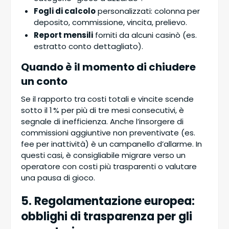
Fogli di calcolo
personalizzati: colonna per
deposito, commissione, vincita, prelievo.
Report mensili
forniti da alcuni casinò (es.
estratto conto dettagliato).
Quando è il momento di chiudere
un conto
Se il rapporto tra costi totali e vincite scende
sotto il 1 % per più di tre mesi consecutivi, è
segnale di inefficienza. Anche l’insorgere di
commissioni aggiuntive non preventivate (es.
fee per inattività) è un campanello d’allarme. In
questi casi, è consigliabile migrare verso un
operatore con costi più trasparenti o valutare
una pausa di gioco.
5. Regolamentazione europea:
obblighi di trasparenza per gli