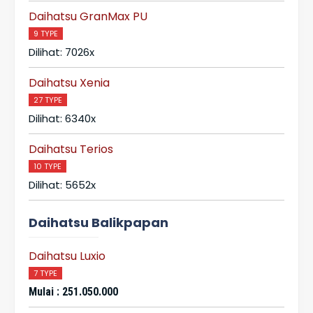
Daihatsu GranMax PU
9 TYPE
Dilihat: 7026x
Daihatsu Xenia
27 TYPE
Dilihat: 6340x
Daihatsu Terios
10 TYPE
Dilihat: 5652x
Daihatsu Balikpapan
Daihatsu Luxio
7 TYPE
Mulai : 251.050.000