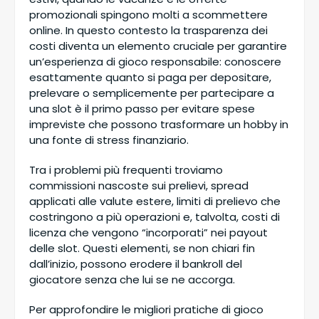
promozionali spingono molti a scommettere
online. In questo contesto la trasparenza dei
costi diventa un elemento cruciale per garantire
un’esperienza di gioco responsabile: conoscere
esattamente quanto si paga per depositare,
prelevare o semplicemente per partecipare a
una slot è il primo passo per evitare spese
impreviste che possono trasformare un hobby in
una fonte di stress finanziario.
Tra i problemi più frequenti troviamo
commissioni nascoste sui prelievi, spread
applicati alle valute estere, limiti di prelievo che
costringono a più operazioni e, talvolta, costi di
licenza che vengono “incorporati” nei payout
delle slot. Questi elementi, se non chiari fin
dall’inizio, possono erodere il bankroll del
giocatore senza che lui se ne accorga.
Per approfondire le migliori pratiche di gioco