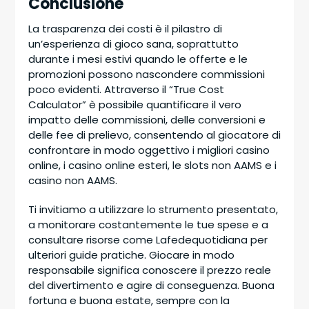
Conclusione
La trasparenza dei costi è il pilastro di
un’esperienza di gioco sana, soprattutto
durante i mesi estivi quando le offerte e le
promozioni possono nascondere commissioni
poco evidenti. Attraverso il “True Cost
Calculator” è possibile quantificare il vero
impatto delle commissioni, delle conversioni e
delle fee di prelievo, consentendo al giocatore di
confrontare in modo oggettivo i migliori casino
online, i casino online esteri, le slots non AAMS e i
casino non AAMS.
Ti invitiamo a utilizzare lo strumento presentato,
a monitorare costantemente le tue spese e a
consultare risorse come Lafedequotidiana per
ulteriori guide pratiche. Giocare in modo
responsabile significa conoscere il prezzo reale
del divertimento e agire di conseguenza. Buona
fortuna e buona estate, sempre con la