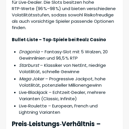
für Live‑Dealer. Die Slots besitzen hohe
RTP‑Werte (96 %–98 %) und bieten verschiedene
Volatilitätsstufen, sodass sowohl Risikofreudige
als auch vorsichtige Spieler passende Optionen
finden.
Bullet‑Liste – Top‑Spiele bei Realz Casino
Dragonia
– Fantasy‑Slot mit 5 Walzen, 20
Gewinnlinien und 96,5 % RTP
Starburst
– Klassiker von NetEnt, niedrige
Volatilität, schnelle Gewinne
Mega Joker
– Progressive Jackpot, hohe
Volatilität, potenzieller Millionengewinn
Live‑Blackjack – Echtzeit‑Dealer, mehrere
Varianten (Classic, Infinite)
Live‑Roulette – European, French und
Lightning Varianten
Preis‑Leistungs‑Verhältnis –