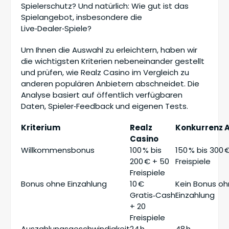
Spielerschutz? Und natürlich: Wie gut ist das
Spielangebot, insbesondere die
Live‑Dealer‑Spiele?
Um Ihnen die Auswahl zu erleichtern, haben wir
die wichtigsten Kriterien nebeneinander gestellt
und prüfen, wie Realz Casino im Vergleich zu
anderen populären Anbietern abschneidet. Die
Analyse basiert auf öffentlich verfügbaren
Daten, Spieler‑Feedback und eigenen Tests.
Kriterium
Realz
Konkurrenz 
Casino
Willkommensbonus
100 % bis
150 % bis 300 
200 € + 50
Freispiele
Freispiele
Bonus ohne Einzahlung
10 €
Kein Bonus o
Gratis‑Cash
Einzahlung
+ 20
Freispiele
Auszahlungsgeschwindigkeit
24 h
48 h