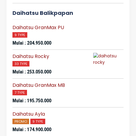
Daihatsu Balikpapan
Daihatsu GranMax PU
9 TYPE
Mulai : 204.950.000
Daihatsu Rocky
33 TYPE
Mulai : 253.050.000
Daihatsu GranMax MB
7 TYPE
Mulai : 195.750.000
Daihatsu Ayla
PROMO
9 TYPE
Mulai : 174.900.000