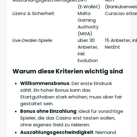
(E‑Wallet)
(Banküberwei
Lizenz & Sicherheit
Malta
Curacao eGa
Gaming
Authority
(MGA)
Live‑Dealer‑Spiele
über 30
15 Anbieter, ink
Anbieter,
NetEnt
inkl.
Evolution
Warum diese Kriterien wichtig sind
Willkommensbonus
: Der erste Eindruck
zählt. Ein hoher Bonus kann das
Startguthaben stark erhöhen, muss aber fair
gestaltet sein.
Bonus ohne Einzahlung
: Ideal für vorsichtige
Spieler, die das Casino erst testen wollen,
ohne eigenes Geld zu riskieren.
Auszahlungsgeschwindigkeit
: Niemand