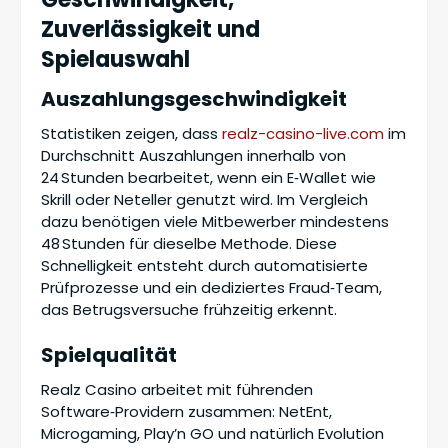
Zuverlässigkeit und
Spielauswahl
Auszahlungsgeschwindigkeit
Statistiken zeigen, dass
realz-casino-live.com
im
Durchschnitt Auszahlungen innerhalb von
24 Stunden bearbeitet, wenn ein E‑Wallet wie
Skrill oder Neteller genutzt wird. Im Vergleich
dazu benötigen viele Mitbewerber mindestens
48 Stunden für dieselbe Methode. Diese
Schnelligkeit entsteht durch automatisierte
Prüfprozesse und ein dediziertes Fraud‑Team,
das Betrugsversuche frühzeitig erkennt.
Spielqualität
Realz Casino arbeitet mit führenden
Software‑Providern zusammen: NetEnt,
Microgaming, Play’n GO und natürlich Evolution