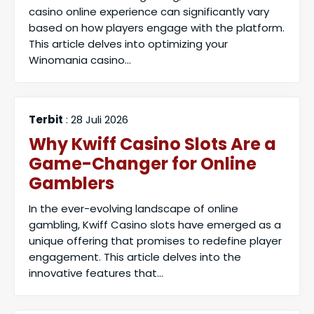
casino online experience can significantly vary
based on how players engage with the platform.
This article delves into optimizing your
Winomania casino...
Terbit
: 28 Juli 2026
Why Kwiff Casino Slots Are a
Game-Changer for Online
Gamblers
In the ever-evolving landscape of online
gambling, Kwiff Casino slots have emerged as a
unique offering that promises to redefine player
engagement. This article delves into the
innovative features that...