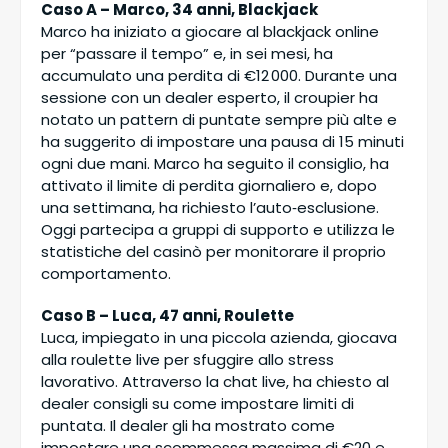
Caso A – Marco, 34 anni, Blackjack
Marco ha iniziato a giocare al blackjack online
per “passare il tempo” e, in sei mesi, ha
accumulato una perdita di €12 000. Durante una
sessione con un dealer esperto, il croupier ha
notato un pattern di puntate sempre più alte e
ha suggerito di impostare una pausa di 15 minuti
ogni due mani. Marco ha seguito il consiglio, ha
attivato il limite di perdita giornaliero e, dopo
una settimana, ha richiesto l’auto‑esclusione.
Oggi partecipa a gruppi di supporto e utilizza le
statistiche del casinò per monitorare il proprio
comportamento.
Caso B – Luca, 47 anni, Roulette
Luca, impiegato in una piccola azienda, giocava
alla roulette live per sfuggire allo stress
lavorativo. Attraverso la chat live, ha chiesto al
dealer consigli su come impostare limiti di
puntata. Il dealer gli ha mostrato come
impostare una scommessa massima di €20 e