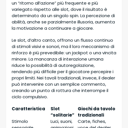
un “ritorno all’azione” più frequente e più
variegato rispetto alle slot, dove il risultato è
determinato da un singolo spin. La percezione di
abilità, anche se parzialmente illusoria, aumenta
la motivazione a continuare a giocare.
Le slot, d’altro canto, offrono un flusso continuo
di stimoli visivi e sonori, ma il loro meccanismo di
rinforzo è più prevedibile: un jackpot o una vincita
minore. La mancanza di interazione umana
riduce la possibilità di autoregolazione,
rendendo più difficile per il giocatore percepire i
propri limiti. Nei tavoli tradizionali, invece, il dealer
può intervenire con un semplice commento,
creando un punto di rottura che interrompe il
ciclo compulsivo.
Caratteristica
Slot
Giochi da tavolo
“solitarie”
tradizionali
Stimolo
Luci, suoni,
Carte, fiches,
sensoriale
animazioni
voce del dealer