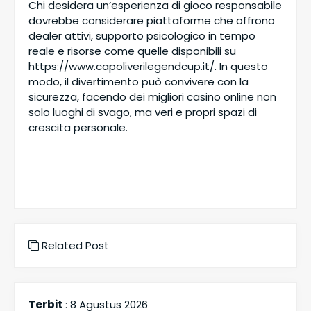
Chi desidera un’esperienza di gioco responsabile
dovrebbe considerare piattaforme che offrono
dealer attivi, supporto psicologico in tempo
reale e risorse come quelle disponibili su
https://www.capoliverilegendcup.it/. In questo
modo, il divertimento può convivere con la
sicurezza, facendo dei migliori casino online non
solo luoghi di svago, ma veri e propri spazi di
crescita personale.
Related Post
Terbit
: 8 Agustus 2026