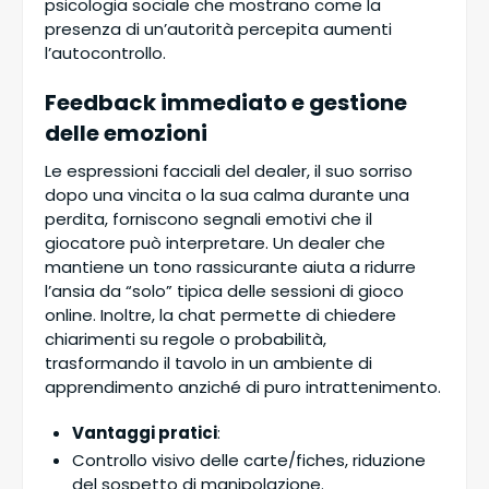
psicologia sociale che mostrano come la
presenza di un’autorità percepita aumenti
l’autocontrollo.
Feedback immediato e gestione
delle emozioni
Le espressioni facciali del dealer, il suo sorriso
dopo una vincita o la sua calma durante una
perdita, forniscono segnali emotivi che il
giocatore può interpretare. Un dealer che
mantiene un tono rassicurante aiuta a ridurre
l’ansia da “solo” tipica delle sessioni di gioco
online. Inoltre, la chat permette di chiedere
chiarimenti su regole o probabilità,
trasformando il tavolo in un ambiente di
apprendimento anziché di puro intrattenimento.
Vantaggi pratici
:
Controllo visivo delle carte/fiches, riduzione
del sospetto di manipolazione.