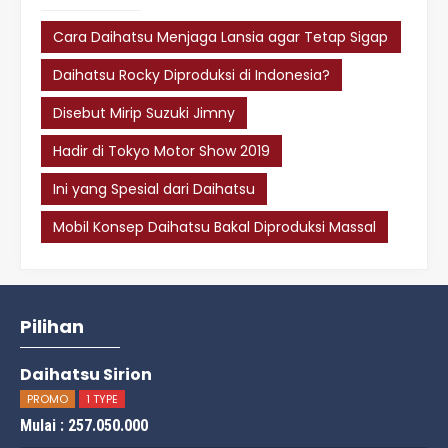
Cara Daihatsu Menjaga Lansia agar Tetap Sigap
dalam Berkendara
Daihatsu Rocky Diproduksi di Indonesia?
Disebut Mirip Suzuki Jimny
Hadir di Tokyo Motor Show 2019
Ini yang Spesial dari Daihatsu
Mobil Konsep Daihatsu Bakal Diproduksi Massal
Pilihan
Daihatsu Sirion
PROMO
1 TYPE
Mulai : 257.050.000