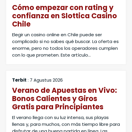
Cómo empezar con rating y
confianza en Slottica Casino
Chile
Elegir un casino online en Chile puede ser
complicado si no sabes qué buscar. La oferta es
enorme, pero no todos los operadores cumplen
con lo que prometen. Este artículo...
Terbit
: 7 Agustus 2026
Verano de Apuestas en Vivo:
Bonos Calientes y Giros
Gratis para Principiantes
El verano llega con su luz intensa, sus playas
llenas y, para muchos, con más tiempo libre para
disfrutar de una buena partida en línea. Las