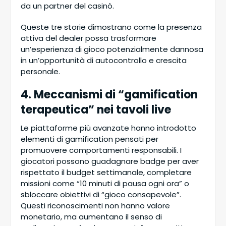
da un partner del casinò.
Queste tre storie dimostrano come la presenza
attiva del dealer possa trasformare
un’esperienza di gioco potenzialmente dannosa
in un’opportunità di autocontrollo e crescita
personale.
4. Meccanismi di “gamification
terapeutica” nei tavoli live
Le piattaforme più avanzate hanno introdotto
elementi di gamification pensati per
promuovere comportamenti responsabili. I
giocatori possono guadagnare badge per aver
rispettato il budget settimanale, completare
missioni come “10 minuti di pausa ogni ora” o
sbloccare obiettivi di “gioco consapevole”.
Questi riconoscimenti non hanno valore
monetario, ma aumentano il senso di