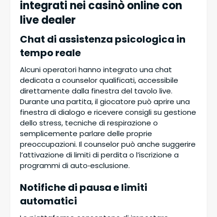
integrati nei casinò online con
live dealer
Chat di assistenza psicologica in
tempo reale
Alcuni operatori hanno integrato una chat
dedicata a counselor qualificati, accessibile
direttamente dalla finestra del tavolo live.
Durante una partita, il giocatore può aprire una
finestra di dialogo e ricevere consigli su gestione
dello stress, tecniche di respirazione o
semplicemente parlare delle proprie
preoccupazioni. Il counselor può anche suggerire
l’attivazione di limiti di perdita o l’iscrizione a
programmi di auto‑esclusione.
Notifiche di pausa e limiti
automatici