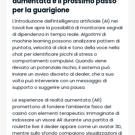
aumentata e il prossimo passo
per la guarigione
L’introduzione dell’intelligenza artificiale (AI) nei
tavoli live apre la possibilità di monitorare segnali
di dipendenza in tempo reale. Algoritmi di
machine learning possono analizzare pattern di
puntata, velocità di click e tono della voce nella
chat per identificare picchi di stress o
comportamenti compulsivi. Quando viene
rilevato un potenziale rischio, il sistema può
inviare un avviso discreto al dealer, che a sua
volta può intervenire con un messaggio di
supporto o suggerire una pausa.
Le esperienze di realtà aumentata (AR)
promettono di fondere l’ambiente fisico del
casinò con elementi terapeutici. Immaginate di
indossare un visore AR durante una partita di
roulette live: il dealer appare come un avatar 3D,
mentre sullo sfondo compaiono visualizzazioni di