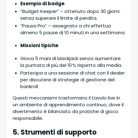
Esempio di badge
:
“Budget Keeper” – ottenuto dopo 30 giorni
senza superare il limite di perdita.
“Pausa Pro” – assegnato a chi effettua
almeno 5 pause di 10 minuti in una settimana.
Missioni tipiche
:
Gioca 5 mani di blackjack senza aumentare
la puntata di più del 10 % rispetto alla media.
Partecipa a una sessione di chat con il dealer
per discutere di strategie di gestione del
bankroll.
Questi meccanismi trasformano il tavolo live in
un ambiente di apprendimento continuo, dove il
divertimento è bilanciato da pratiche di gioco
responsabile.
5. Strumenti di supporto