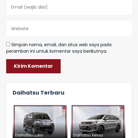
Simpan nama, email, dan situs web saya pada
peramban ini untuk komentar saya berikutnya.
Daihatsu Terbaru
Daihatsu Xenia
Daihatsu GranMax PU
Dai