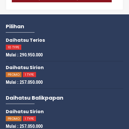
Pilihan
Daihatsu Terios
10 TYPE
Mulai : 290.950.000
Daihatsu Sirion
PROMO
1 TYPE
Mulai : 257.050.000
Daihatsu Balikpapan
Daihatsu Sirion
PROMO
1 TYPE
Mulai : 257.050.000