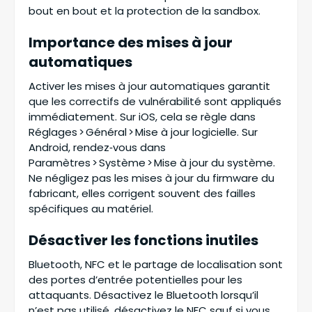
bout en bout et la protection de la sandbox.
Importance des mises à jour
automatiques
Activer les mises à jour automatiques garantit
que les correctifs de vulnérabilité sont appliqués
immédiatement. Sur iOS, cela se règle dans
Réglages > Général > Mise à jour logicielle. Sur
Android, rendez‑vous dans
Paramètres > Système > Mise à jour du système.
Ne négligez pas les mises à jour du firmware du
fabricant, elles corrigent souvent des failles
spécifiques au matériel.
Désactiver les fonctions inutiles
Bluetooth, NFC et le partage de localisation sont
des portes d’entrée potentielles pour les
attaquants. Désactivez le Bluetooth lorsqu’il
n’est pas utilisé, désactivez le NFC sauf si vous