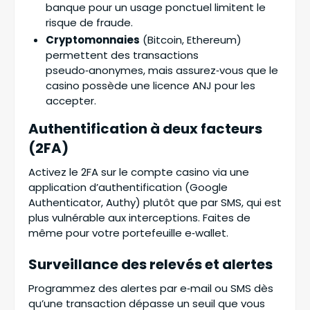
banque pour un usage ponctuel limitent le
risque de fraude.
Cryptomonnaies
(Bitcoin, Ethereum)
permettent des transactions
pseudo‑anonymes, mais assurez‑vous que le
casino possède une licence ANJ pour les
accepter.
Authentification à deux facteurs
(2FA)
Activez le 2FA sur le compte casino via une
application d’authentification (Google
Authenticator, Authy) plutôt que par SMS, qui est
plus vulnérable aux interceptions. Faites de
même pour votre portefeuille e‑wallet.
Surveillance des relevés et alertes
Programmez des alertes par e‑mail ou SMS dès
qu’une transaction dépasse un seuil que vous