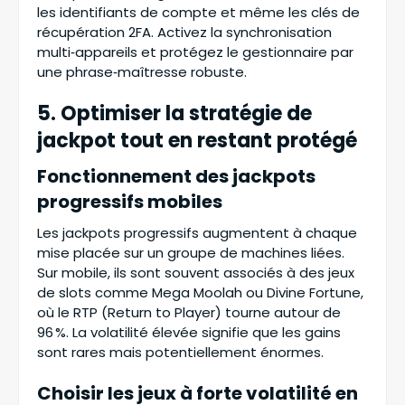
les identifiants de compte et même les clés de
récupération 2FA. Activez la synchronisation
multi‑appareils et protégez le gestionnaire par
une phrase‑maîtresse robuste.
5. Optimiser la stratégie de
jackpot tout en restant protégé
Fonctionnement des jackpots
progressifs mobiles
Les jackpots progressifs augmentent à chaque
mise placée sur un groupe de machines liées.
Sur mobile, ils sont souvent associés à des jeux
de slots comme Mega Moolah ou Divine Fortune,
où le RTP (Return to Player) tourne autour de
96 %. La volatilité élevée signifie que les gains
sont rares mais potentiellement énormes.
Choisir les jeux à forte volatilité en