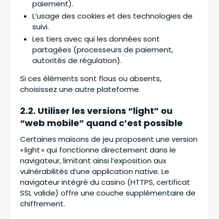
paiement).
L’usage des cookies et des technologies de
suivi.
Les tiers avec qui les données sont
partagées (processeurs de paiement,
autorités de régulation).
Si ces éléments sont flous ou absents,
choisissez une autre plateforme.
2.2. Utiliser les versions “light” ou
“web mobile” quand c’est possible
Certaines maisons de jeu proposent une version
« light » qui fonctionne directement dans le
navigateur, limitant ainsi l’exposition aux
vulnérabilités d’une application native. Le
navigateur intégré du casino (HTTPS, certificat
SSL valide) offre une couche supplémentaire de
chiffrement.