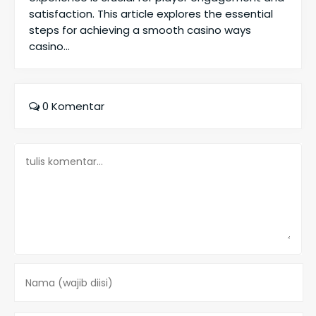
satisfaction. This article explores the essential
steps for achieving a smooth casino ways
casino...
0 Komentar