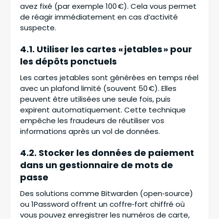
avez fixé (par exemple 100 €). Cela vous permet
de réagir immédiatement en cas d’activité
suspecte.
4.1. Utiliser les cartes « jetables » pour
les dépôts ponctuels
Les cartes jetables sont générées en temps réel
avec un plafond limité (souvent 50 €). Elles
peuvent être utilisées une seule fois, puis
expirent automatiquement. Cette technique
empêche les fraudeurs de réutiliser vos
informations après un vol de données.
4.2. Stocker les données de paiement
dans un gestionnaire de mots de
passe
Des solutions comme Bitwarden (open‑source)
ou 1Password offrent un coffre‑fort chiffré où
vous pouvez enregistrer les numéros de carte,