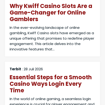
Why Kwiff Casino Slots Are a
Game-Changer for Online
Gamblers
In the ever-evolving landscape of online
gambling, Kwiff Casino slots have emerged as a
unique offering that promises to redefine player
engagement. This article delves into the
innovative features that...
Terbit
: 28 Juli 2026
Essential Steps for a Smooth
Casino Ways Login Every
Time
In the world of online gaming, a seamless login
experience is crucial for player engagement and