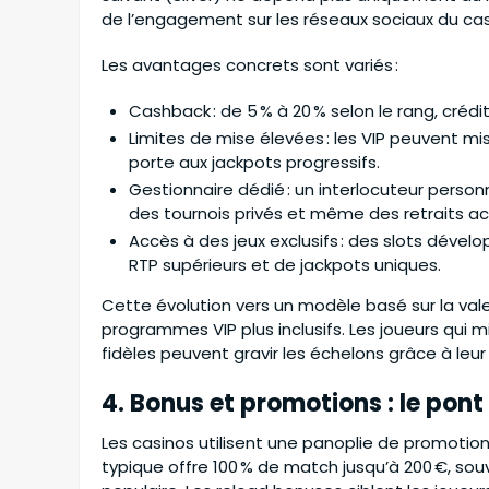
de l’engagement sur les réseaux sociaux du cas
Les avantages concrets sont variés :
Cashback : de 5 % à 20 % selon le rang, cré
Limites de mise élevées : les VIP peuvent mis
porte aux jackpots progressifs.
Gestionnaire dédié : un interlocuteur person
des tournois privés et même des retraits ac
Accès à des jeux exclusifs : des slots déve
RTP supérieurs et de jackpots uniques.
Cette évolution vers un modèle basé sur la vale
programmes VIP plus inclusifs. Les joueurs qui
fidèles peuvent gravir les échelons grâce à leur 
4. Bonus et promotions : le pont
Les casinos utilisent une panoplie de promotion
typique offre 100 % de match jusqu’à 200 €, so