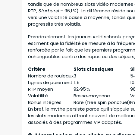
tandis que de nombreux slots vidéo modernes af
RTP,
Starburst
– 96,1 %). La différence réside so
vers une volatilité basse à moyenne, tandis qu
progressifs très volatils.
Paradoxalement, les joueurs « old‑school » per
estiment que la fidélité se mesure à la fréquenc
renforcée par le fait que les premiers programm
échangeables contre des repas ou des séjours, 
Critère
Slots classiques
S
Nombre de rouleaux
3
5‑
Lignes de paiement
1‑5
10
RTP moyen
92‑95 %
96
Volatilité
Basse‑moyenne
Va
Bonus intégrés
Rare (free spin ponctuel)
Fr
En bref, le mythe persiste parce qu’il s’appuie s
les slots modernes offrent souvent de meilleur
associés à des programmes VIP adaptés.