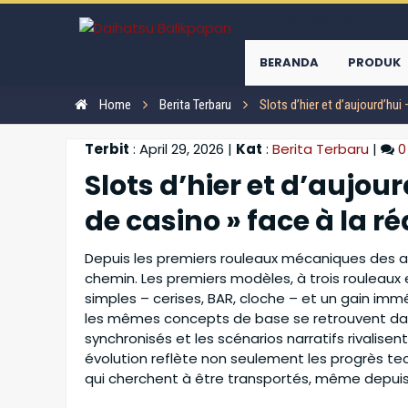
08125083353
No
BERANDA
PRODUK
Home
Berita Terbaru
Slots d’hier et d’aujourd’hu
Terbit
: April 29, 2026 |
Kat
:
Berita Terbaru
|
0
Slots d’hier et d’aujou
aihatsu Sirion
de casino » face à la 
:
257.050.000
Depuis les premiers rouleaux mécaniques des a
chemin. Les premiers modèles, à trois rouleaux
simples – cerises, BAR, cloche – et un gain imm
les mêmes concepts de base se retrouvent dans
synchronisés et les scénarios narratifs rivalise
évolution reflète non seulement les progrès tec
Daihatsu GranMa
qui cherchent à être transportés, même depuis 