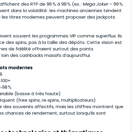
fichent des RTP de 96 % à 98 % (ex. :
Mega Joker
– 99 %
uvent dans la volatilité : les machines anciennes tendent
e les titres modernes peuvent proposer des jackpots
çoivent souvent les programmes VIP comme superflus. Ils
e des spins, pas à la taille des dépôts. Cette vision est
es de fidélité offraient surtout des points
loin des cashbacks massifs d’aujourd’hui.
lots modernes
6
‑100+
‑98 %
riable (basse à très haute)
équent (free spins, re‑spins, multiplicateurs)
ur des souvenirs affectifs, mais les chiffres montrent que
es chances de rendement, surtout lorsqu’ils sont