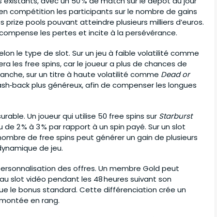
s existants, avec un 50 % de match sur le dépôt du jour
en compétition les participants sur le nombre de gains
rize pools pouvant atteindre plusieurs milliers d’euros.
compense les pertes et incite à la persévérance.
n le type de slot. Sur un jeu à faible volatilité comme
iera les free spins, car le joueur a plus de chances de
vanche, sur un titre à haute volatilité comme
Dead or
ash‑back plus généreux, afin de compenser les longues
urable. Un joueur qui utilise 50 free spins sur
Starburst
de 2 % à 3 % par rapport à un spin payé. Sur un slot
ombre de free spins peut générer un gain de plusieurs
 dynamique de jeu.
personnalisation des offres. Un membre Gold peut
eau slot vidéo pendant les 48 heures suivant son
ue le bonus standard. Cette différenciation crée un
 montée en rang.