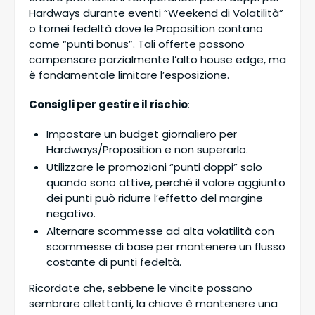
Hardways durante eventi “Weekend di Volatilità”
o tornei fedeltà dove le Proposition contano
come “punti bonus”. Tali offerte possono
compensare parzialmente l’alto house edge, ma
è fondamentale limitare l’esposizione.
Consigli per gestire il rischio
:
Impostare un budget giornaliero per
Hardways/Proposition e non superarlo.
Utilizzare le promozioni “punti doppi” solo
quando sono attive, perché il valore aggiunto
dei punti può ridurre l’effetto del margine
negativo.
Alternare scommesse ad alta volatilità con
scommesse di base per mantenere un flusso
costante di punti fedeltà.
Ricordate che, sebbene le vincite possano
sembrare allettanti, la chiave è mantenere una