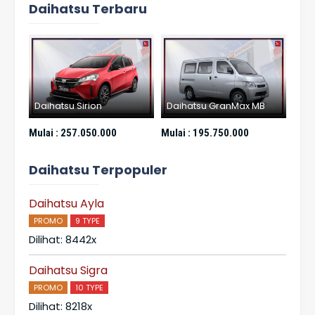
Daihatsu Terbaru
Daihatsu GranMax MB
Daihatsu Xenia
Dai
Mulai :
195.750.000
Mulai :
262.650.000
Mula
Daihatsu Terpopuler
Daihatsu Ayla
PROMO
9 TYPE
Dilihat: 8442x
Daihatsu Sigra
PROMO
10 TYPE
Dilihat: 8218x