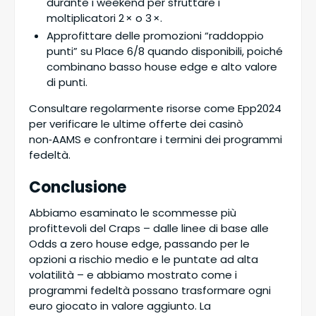
durante i weekend per sfruttare i
moltiplicatori 2 × o 3 ×.
Approfittare delle promozioni “raddoppio
punti” su Place 6/8 quando disponibili, poiché
combinano basso house edge e alto valore
di punti.
Consultare regolarmente risorse come Epp2024
per verificare le ultime offerte dei casinò
non‑AAMS e confrontare i termini dei programmi
fedeltà.
Conclusione
Abbiamo esaminato le scommesse più
profittevoli del Craps – dalle linee di base alle
Odds a zero house edge, passando per le
opzioni a rischio medio e le puntate ad alta
volatilità – e abbiamo mostrato come i
programmi fedeltà possano trasformare ogni
euro giocato in valore aggiunto. La