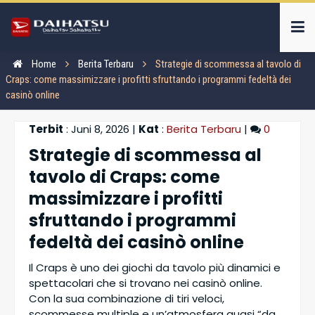
Home
Berita Terbaru
Strategie di scommessa al tavolo di
Craps: come massimizzare i profitti sfruttando i programmi fedeltà dei
casinò online
Terbit
: Juni 8, 2026 |
Kat
:
Berita Terbaru
|
0
Strategie di scommessa al
tavolo di Craps: come
massimizzare i profitti
sfruttando i programmi
fedeltà dei casinò online
Il Craps è uno dei giochi da tavolo più dinamici e
spettacolari che si trovano nei casinò online.
Con la sua combinazione di tiri veloci,
scommesse multiple e un’atmosfera quasi “da