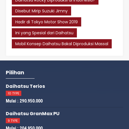
Disebut Mirip Suzuki Jimny
Hadir di Tokyo Motor Show 2019
Ini yang Spesial dari Daihatsu
Mobil Konsep Daihatsu Bakal Diproduksi Massal
Pilihan
Daihatsu Terios
10 TYPE
Mulai : 290.950.000
Daihatsu GranMax PU
9 TYPE
Mulai : 204.950.000