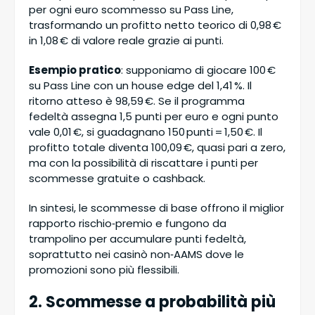
per ogni euro scommesso su Pass Line,
trasformando un profitto netto teorico di 0,98 €
in 1,08 € di valore reale grazie ai punti.
Esempio pratico
: supponiamo di giocare 100 €
su Pass Line con un house edge del 1,41 %. Il
ritorno atteso è 98,59 €. Se il programma
fedeltà assegna 1,5 punti per euro e ogni punto
vale 0,01 €, si guadagnano 150 punti = 1,50 €. Il
profitto totale diventa 100,09 €, quasi pari a zero,
ma con la possibilità di riscattare i punti per
scommesse gratuite o cashback.
In sintesi, le scommesse di base offrono il miglior
rapporto rischio‑premio e fungono da
trampolino per accumulare punti fedeltà,
soprattutto nei casinò non‑AAMS dove le
promozioni sono più flessibili.
2. Scommesse a probabilità più