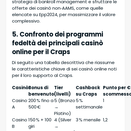
strategia di bankroll management e sfruttare le
offerte dei casinò non‑AAMS, come quelle
elencate su Epp2024, per massimizzare il valore
complessivo.
5. Confronto dei programmi
fedeltà dei principali casinò
online per il Craps
Di seguito una tabella descrittiva che riassume
le caratteristiche chiave di sei casinò online noti
per il loro supporto al Craps.
Casinò
Bonus di
Tier
Cashback
Punto per €
benvenuto
(livelli)
su Craps
scommess
Casino
200 % fino a
5 (Bronzo
5 %
1
A
500 €
→
settimanale
Platino)
Casino
150 % + 100
4 (Silver
3 % mensile
1,2
B
giri
→