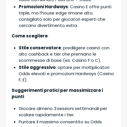
Promozioni Hardways
: Casino E offre punti
triple, ma l’house edge rimane alto;
consigliato solo per giocatori esperti che
cercano divertimento extra.
Come scegliere
:
Stile conservatore
: prediligere casinò con
alto cashback e tier che premiano le
scommesse di base (es. Casino F o C).
Stile aggressivo
: optare per moltiplicatori
Odds elevati e promozioni Hardways (Casino
F, E).
Suggerimenti pratici per massimizzare i
punti
:
Giocare almeno 3 sessioni settimanali per
scalare rapidamente i tier.
Puntare il massimo consentito su Odds