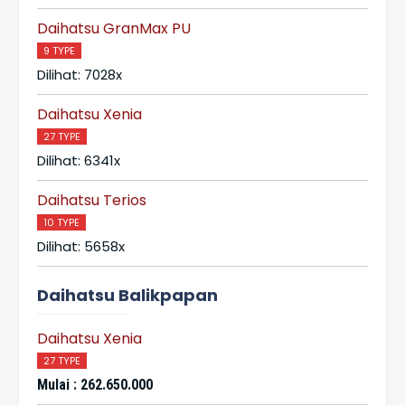
Daihatsu GranMax PU
9 TYPE
Dilihat: 7028x
Daihatsu Xenia
27 TYPE
Dilihat: 6341x
Daihatsu Terios
10 TYPE
Dilihat: 5658x
Daihatsu Balikpapan
Daihatsu Xenia
27 TYPE
Mulai : 262.650.000