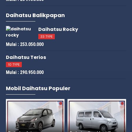
Daihatsu Balikpapan
Daihatsu Rocky
33 TYPE
Mulai : 253.050.000
Daihatsu Terios
10 TYPE
Mulai : 290.950.000
Mobil Daihatsu Populer