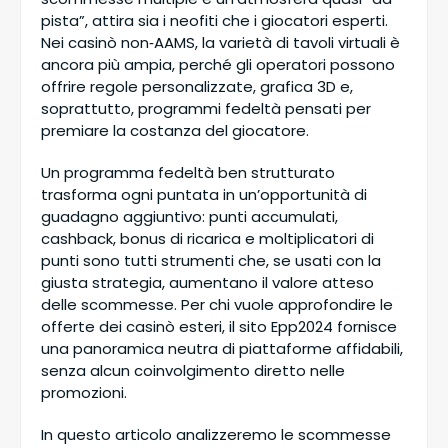
pista”, attira sia i neofiti che i giocatori esperti.
Nei casinò non‑AAMS, la varietà di tavoli virtuali è
ancora più ampia, perché gli operatori possono
offrire regole personalizzate, grafica 3D e,
soprattutto, programmi fedeltà pensati per
premiare la costanza del giocatore.
Un programma fedeltà ben strutturato
trasforma ogni puntata in un’opportunità di
guadagno aggiuntivo: punti accumulati,
cashback, bonus di ricarica e moltiplicatori di
punti sono tutti strumenti che, se usati con la
giusta strategia, aumentano il valore atteso
delle scommesse. Per chi vuole approfondire le
offerte dei casinò esteri, il sito Epp2024 fornisce
una panoramica neutra di piattaforme affidabili,
senza alcun coinvolgimento diretto nelle
promozioni.
In questo articolo analizzeremo le scommesse