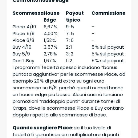
Confronto house edge
:
Scommessa
House
Payout
Commissione
Edge
tipico
Place 4/10
6,67 %
9 : 5
–
Place 5/9
4,00 %
7 : 5
–
Place 6/8
1,52 %
7 : 6
–
Buy 4/10
3,57 %
2 : 1
5 % sul payout
Buy 5/9
2,78 %
3 : 2
5 % sul payout
Don’t‑Buy
1,67 %
1 : 2
5 % sul payout
I programmi fedeltà spesso includono “bonus
puntata aggiuntiva” per le scommesse Place, ad
esempio 20 % di punti extra su ogni euro
scommesso su 6/8, perché questi numeri hanno
un house edge più basso. Alcuni casinò lanciano
promozioni “raddoppio punti” durante tornei di
Craps, dove le scommesse Place e Buy contano
doppie rispetto alle scommesse di base.
Quando scegliere Place
: se il tuo livello di
fedeltà ti garantisce un moltiplicatore di punti