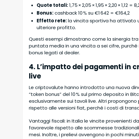
Quote totali:
1,75 × 2,05 × 1,95 × 2,20 × 1,12 = 8,
Bonus:
cashback 10 % su €1 642 = €164,2
Effetto rete:
la vincita sportiva ha attivato 
ulteriore profitto.
Questi esempi dimostrano come la sinergia tra pi
puntata media in una vincita a sei cifre, purché i
bonus legati al dealer.
4. L’impatto dei pagamenti in cr
live
Le criptovalute hanno introdotto una nuova dina
“token bonus” del 10 % sul primo deposito in Bi
esclusivamente sui tavoli live. Altri propongono
rispetto alle versioni fiat, perché i costi di trans
Vantaggi fiscali: in Italia le vincite provenient
favorevole rispetto alle scommesse tradizionali
mesi. Inoltre, i prelievi avvengono in pochi minut