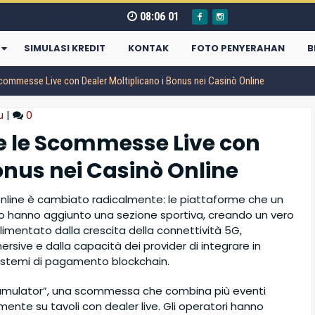
08
:
06
02
piyanurfadli@gmail.com
SIMULASI KREDIT
KONTAK
FOTO PENYERAHAN
B
commesse Live con Dealer Moltiplicano i Bonus nei Casinò Online
u
|
0
e le Scommesse Live con
Daihatsu Ayla
onus nei Casinò Online
Mulai :
174.900.000
 online è cambiato radicalmente: le piattaforme che un
o hanno aggiunto una sezione sportiva, creando un vero
imentato dalla crescita della connettività 5G,
sive e dalla capacità dei provider di integrare in
 sistemi di pagamento blockchain.
ccumulator”, una scommessa che combina più eventi
mente su tavoli con dealer live. Gli operatori hanno