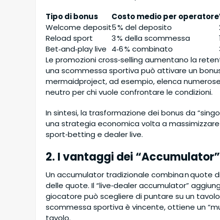
Tipo di bonus
Costo medio per operatore
Welcome deposit
5 % del deposito
Reload sport
3 % della scommessa
Bet‑and‑play live
4‑6 % combinato
Le promozioni cross‑selling aumentano la retent
una scommessa sportiva può attivare un bonus pe
mermaidproject, ad esempio, elenca numerose o
neutro per chi vuole confrontare le condizioni.
In sintesi, la trasformazione dei bonus da “singo
una strategia economica volta a massimizzare il 
sport‑betting e dealer live.
2. I vantaggi dei “Accumulator” 
Un accumulator tradizionale combina n quote di e
delle quote. Il “live‑dealer accumulator” aggiunge
giocatore può scegliere di puntare su un tavolo 
scommessa sportiva è vincente, ottiene un “mul
tavolo.