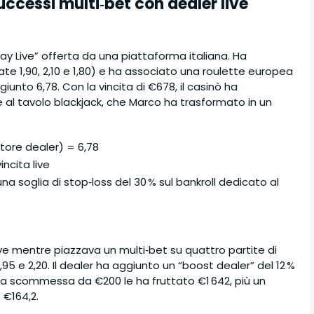
 successi multi‑bet con dealer live
y Live” offerta da una piattaforma italiana. Ha
te 1,90, 2,10 e 1,80) e ha associato una roulette europea
unto 6,78. Con la vincita di €678, il casinò ha
 al tavolo blackjack, che Marco ha trasformato in un
icatore dealer) = 6,78
ncita live
 soglia di stop‑loss del 30 % sul bankroll dedicato al
ive mentre piazzava un multi‑bet su quattro partite di
1,95 e 2,20. Il dealer ha aggiunto un “boost dealer” del 12 %
. La scommessa da €200 le ha fruttato €1 642, più un
 €164,2.