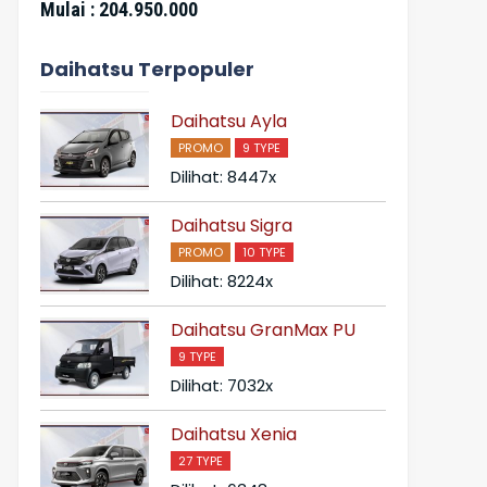
Mulai :
204.950.000
Mulai :
290
Daihatsu Terpopuler
Daihatsu Ayla
PROMO
9 TYPE
Dilihat: 8447x
Daihatsu Sigra
PROMO
10 TYPE
Dilihat: 8224x
Daihatsu GranMax PU
9 TYPE
Dilihat: 7032x
Daihatsu Xenia
27 TYPE