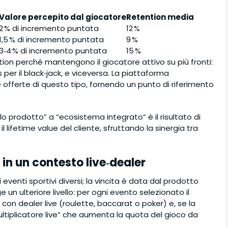
Valore percepito dal giocatore
Retention media
2 % di incremento puntata
12 %
1,5 % di incremento puntata
9 %
3‑4 % di incremento puntata
15 %
ion perché mantengono il giocatore attivo su più fronti:
r il black‑jack, e viceversa. La piattaforma
fferte di questo tipo, fornendo un punto di riferimento
lo prodotto” a “ecosistema integrato” è il risultato di
lifetime value del cliente, sfruttando la sinergia tra
in un contesto live‑dealer
venti sportivi diversi; la vincita è data dal prodotto
 un ulteriore livello: per ogni evento selezionato il
con dealer live (roulette, baccarat o poker) e, se la
tiplicatore live” che aumenta la quota del gioco da