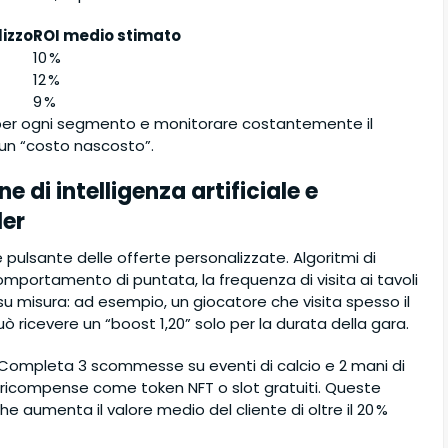
lizzo
ROI medio stimato
10 %
12 %
9 %
dita per ogni segmento e monitorare costantemente il
 un “costo nascosto”.
e di intelligenza artificiale e
ler
ore pulsante delle offerte personalizzate. Algoritmi di
omportamento di puntata, la frequenza di visita ai tavoli
su misura: ad esempio, un giocatore che visita spesso il
uò ricevere un “boost 1,20” solo per la durata della gara.
(“Completa 3 scommesse su eventi di calcio e 2 mani di
ano ricompense come token NFT o slot gratuiti. Queste
aumenta il valore medio del cliente di oltre il 20 %